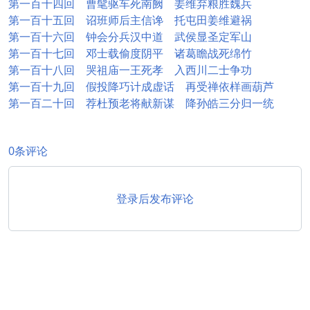
第一百十四回 曹髦驱车死南阙 姜维弃粮胜魏兵
第一百十五回 诏班师后主信谗 托屯田姜维避祸
第一百十六回 钟会分兵汉中道 武侯显圣定军山
第一百十七回 邓士载偷度阴平 诸葛瞻战死绵竹
第一百十八回 哭祖庙一王死孝 入西川二士争功
第一百十九回 假投降巧计成虚话 再受禅依样画葫芦
第一百二十回 荐杜预老将献新谋 降孙皓三分归一统
0条评论
登录后发布评论