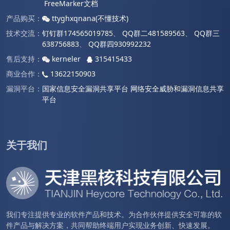
FreeMarker文档
产品购买：
ttyghxqnana(不懂技术)
技术交流：
钉钉群174565019785
、
QQ群二481589563
、
QQ群三
638756883
、
QQ群四930992232
售后支持：
kerneler
315415433
商业合作：
13622150903
漏洞平台：
国家信息安全漏洞共享平台
网络安全威胁和漏洞信息共享
平台
关于我们
我们专注提供专业的软件产品和技术。为合作伙伴提供安全可靠的软
件产品与解决方案，共同帮助终端用户实现业务创新、快速发展。