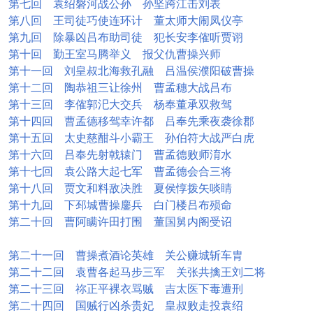
第七回 袁绍磐河战公孙 孙坚跨江击刘表
第八回 王司徒巧使连环计 董太师大闹凤仪亭
第九回 除暴凶吕布助司徒 犯长安李傕听贾诩
第十回 勤王室马腾举义 报父仇曹操兴师
第十一回 刘皇叔北海救孔融 吕温侯濮阳破曹操
第十二回 陶恭祖三让徐州 曹孟穗大战吕布
第十三回 李傕郭汜大交兵 杨奉董承双救驾
第十四回 曹孟德移驾幸许都 吕奉先乘夜袭徐郡
第十五回 太史慈酣斗小霸王 孙伯符大战严白虎
第十六回 吕奉先射戟辕门 曹孟德败师淯水
第十七回 袁公路大起七军 曹孟德会合三将
第十八回 贾文和料敌决胜 夏侯惇拨矢啖睛
第十九回 下邳城曹操鏖兵 白门楼吕布殒命
第二十回 曹阿瞒许田打围 董国舅内阁受诏
第二十一回 曹操煮酒论英雄 关公赚城斩车胄
第二十二回 袁曹各起马步三军 关张共擒王刘二将
第二十三回 祢正平裸衣骂贼 吉太医下毒遭刑
第二十四回 国贼行凶杀贵妃 皇叔败走投袁绍