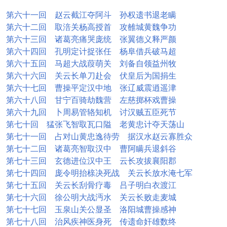
第六十一回 赵云截江夺阿斗 孙权遗书退老瞒
第六十二回 取涪关杨高授首 攻雒城黄魏争功
第六十三回 诸葛亮痛哭庞统 张翼德义释严颜
第六十四回 孔明定计捉张任 杨阜借兵破马超
第六十五回 马超大战葭萌关 刘备自领益州牧
第六十六回 关云长单刀赴会 伏皇后为国捐生
第六十七回 曹操平定汉中地 张辽威震逍遥津
第六十八回 甘宁百骑劫魏营 左慈掷杯戏曹操
第六十九回 卜周易管辂知机 讨汉贼五臣死节
第七十回 猛张飞智取瓦口隘 老黄忠计夺天荡山
第七十一回 占对山黄忠逸待劳 据汉水赵云寡胜众
第七十二回 诸葛亮智取汉中 曹阿瞒兵退斜谷
第七十三回 玄德进位汉中王 云长攻拔襄阳郡
第七十四回 庞令明抬榇决死战 关云长放水淹七军
第七十五回 关云长刮骨疗毒 吕子明白衣渡江
第七十六回 徐公明大战沔水 关云长败走麦城
第七十七回 玉泉山关公显圣 洛阳城曹操感神
第七十八回 治风疾神医身死 传遗命奸雄数终