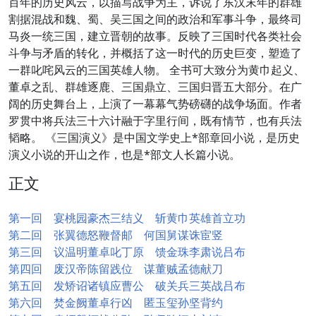
百年的历史风云，以描写战争为主，诉说了东汉末年的群雄
割据混战和魏、蜀、吴三国之间的政治和军事斗争，最终司
马炎一统三国，建立晋朝的故事。反映了三国时代各类社会
斗争与矛盾的转化，并概括了这一时代的历史巨变，塑造了
一群叱咤风云的三国英雄人物。 全书可大致分为黄巾起义、
董卓之乱、群雄逐鹿、三国鼎立、三国归晋五大部分。在广
阔的历史舞台上，上演了一幕幕气势磅礴的战争场面。作者
罗贯中将兵法三十六计融于字里行间，既有情节，也有兵法
韬略。 《三国演义》是中国文学史上*部章回小说，是历史
演义小说的开山之作，也是*部文人长篇小说。
正文
第一回 宴桃园豪杰三结义 斩黄巾英雄首立功
第二回 张翼德怒鞭督邮 何国舅谋诛宦竖
第三回 议温明董卓叱丁原 馈金珠李肃说吕布
第四回 废汉帝陈留践位 谋董贼孟德献刀
第五回 发矫诏诸镇应曹公 破关兵三英战吕布
第六回 焚金阙董卓行凶 匿玉玺孙坚背约