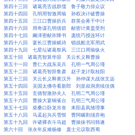
第四十三回 诸葛亮舌战群儒 鲁子敬力排众议
第四十四回 孔明用智激周瑜 孙权决计破曹操
第四十五回 三江口曹操折兵 群英会蒋干中计
第四十六回 用奇谋孔明借箭 献密计黄盖受刑
第四十七回 阚泽密献诈降书 庞统巧授连环计
第四十八回 宴长江曹操赋诗 锁战船北军用武
第四十九回 七星坛诸葛祭风 三江口周瑜纵火
第五十回 诸葛亮智算华容 关云长义释曹操
第五十一回 曹仁大战东吴兵 孔明一气周公瑾
第五十二回 诸葛亮智辞鲁肃 赵子龙计取桂阳
第五十三回 关云长义释黄汉升 孙仲谋大战张文远
第五十四回 吴国太佛寺看新郎 刘皇叔洞房续佳偶
第五十五回 玄德智激孙夫人 孔明二气周公瑾
第五十六回 曹操大宴铜雀台 孔明三气周公瑾
第五十七回 柴桑口卧龙吊丧 耒阳县凤雏理事
第五十八回 马孟起兴兵雪恨 曹阿瞒割须弃袍
第五十九回 许诸裸衣斗马超 曹操抹书问韩遂
第六十回 张永年反难杨修 庞士元议取西蜀