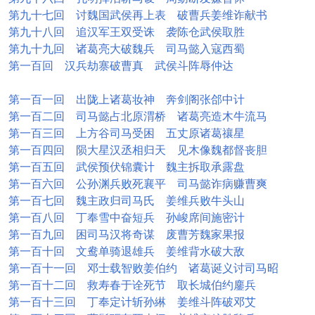
第九十七回 讨魏国武侯再上表 破曹兵姜维诈献书
第九十八回 追汉军王双受诛 袭陈仓武侯取胜
第九十九回 诸葛亮大破魏兵 司马懿入寇西蜀
第一百回 汉兵劫寨破曹真 武侯斗阵辱仲达
第一百一回 出陇上诸葛妆神 奔剑阁张郃中计
第一百二回 司马懿占北原渭桥 诸葛亮造木牛流马
第一百三回 上方谷司马受困 五丈原诸葛禳星
第一百四回 陨大星汉丞相归天 见木像魏都督丧胆
第一百五回 武侯预伏锦囊计 魏主拆取承露盘
第一百六回 公孙渊兵败死襄平 司马懿诈病赚曹爽
第一百七回 魏主政归司马氏 姜维兵败牛头山
第一百八回 丁奉雪中奋短兵 孙峻席间施密计
第一百九回 困司马汉将奇谋 废曹芳魏家果报
第一百十回 文鸯单骑退雄兵 姜维背水破大敌
第一百十一回 邓士载智败姜伯约 诸葛诞义讨司马昭
第一百十二回 救寿春于诠死节 取长城伯约鏖兵
第一百十三回 丁奉定计斩孙綝 姜维斗阵破邓艾