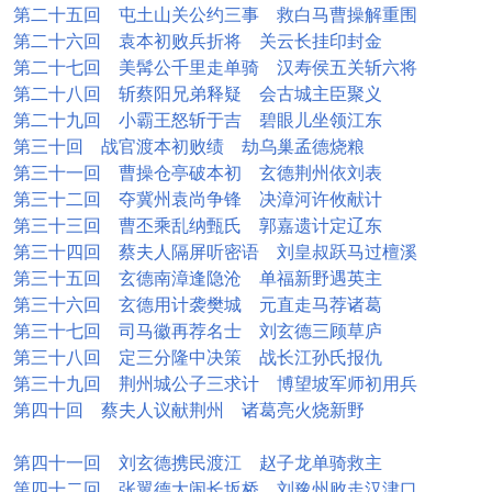
第二十五回 屯土山关公约三事 救白马曹操解重围
第二十六回 袁本初败兵折将 关云长挂印封金
第二十七回 美髯公千里走单骑 汉寿侯五关斩六将
第二十八回 斩蔡阳兄弟释疑 会古城主臣聚义
第二十九回 小霸王怒斩于吉 碧眼儿坐领江东
第三十回 战官渡本初败绩 劫乌巢孟德烧粮
第三十一回 曹操仓亭破本初 玄德荆州依刘表
第三十二回 夺冀州袁尚争锋 决漳河许攸献计
第三十三回 曹丕乘乱纳甄氏 郭嘉遗计定辽东
第三十四回 蔡夫人隔屏听密语 刘皇叔跃马过檀溪
第三十五回 玄德南漳逢隐沧 单福新野遇英主
第三十六回 玄德用计袭樊城 元直走马荐诸葛
第三十七回 司马徽再荐名士 刘玄德三顾草庐
第三十八回 定三分隆中决策 战长江孙氏报仇
第三十九回 荆州城公子三求计 博望坡军师初用兵
第四十回 蔡夫人议献荆州 诸葛亮火烧新野
第四十一回 刘玄德携民渡江 赵子龙单骑救主
第四十二回 张翼德大闹长坂桥 刘豫州败走汉津口