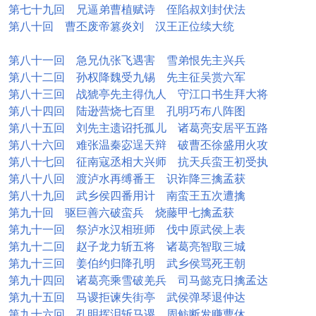
第七十九回 兄逼弟曹植赋诗 侄陷叔刘封伏法
第八十回 曹丕废帝篡炎刘 汉王正位续大统
第八十一回 急兄仇张飞遇害 雪弟恨先主兴兵
第八十二回 孙权降魏受九锡 先主征吴赏六军
第八十三回 战猇亭先主得仇人 守江口书生拜大将
第八十四回 陆逊营烧七百里 孔明巧布八阵图
第八十五回 刘先主遗诏托孤儿 诸葛亮安居平五路
第八十六回 难张温秦宓逞天辩 破曹丕徐盛用火攻
第八十七回 征南寇丞相大兴师 抗天兵蛮王初受执
第八十八回 渡泸水再缚番王 识诈降三擒孟获
第八十九回 武乡侯四番用计 南蛮王五次遭擒
第九十回 驱巨善六破蛮兵 烧藤甲七擒孟获
第九十一回 祭泸水汉相班师 伐中原武侯上表
第九十二回 赵子龙力斩五将 诸葛亮智取三城
第九十三回 姜伯约归降孔明 武乡侯骂死王朝
第九十四回 诸葛亮乘雪破羌兵 司马懿克日擒孟达
第九十五回 马谡拒谏失街亭 武侯弹琴退仲达
第九十六回 孔明挥泪斩马谡 周鲂断发赚曹休