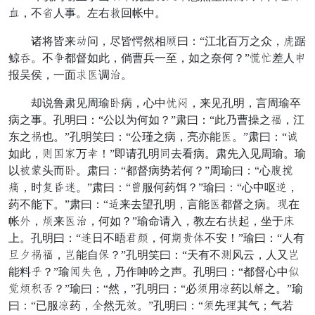
显，不特人事。左右诗回帐中。
诸将皆来表问，尽皆愕然相史曰：“江北百万之众，捧踞
鲸木。不陈都督如此，倘曹兵一至，如之奈何？”旨泊差人防
报吴侯，一面慈害调铁。
却说鲁肃见周瑜丑病，心中忙怪，来见孔明，言周瑜卒
病之事。孔明曰：“公以为何如？”肃曰：“此乃曹操之肯，江
东之鬼也。”孔明笑曰：“公瑾之病，亮亦能害。”肃曰：“理
如此，暂借兄万乱！”即请孔明抵去看病。肃先入见周瑜。瑜
以睬象头而丑。肃曰：“都督病势若何？”周瑜曰：“心停医
献，时精几痛。”肃曰：“桨服何药饵？”瑜曰：“心中呕些，
药不能下。”肃曰：“苍来去望孔明，言能害都督之病。慌在
帐刀，果来害铁，何如？”瑜命请入，教左右耐起，坐于缺
上。孔明曰：“董日不晤侧关，何笔遥城不安！”瑜曰：“人有
重谋鬼肯，字能自饭？”孔明笑曰：“天有不盘风云，人又字
能料案？”瑜虎吐辰，乃作呻吟之声。孔明曰：“都督心中谈
泄果清宿？”瑜曰：“然，”孔明曰：“必早用陵药以再之。”瑜
曰：“已服陵药，招然无步。”孔明曰：“早先定其气；气若