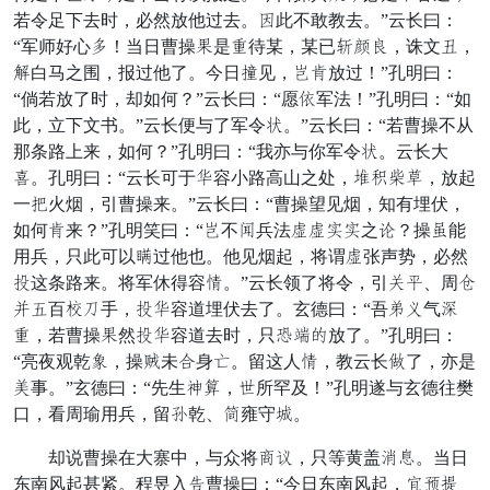
若令足下去时，必然放他过去。否此不敢教去。”云长曰：
“军师好心搅！当日曹操渐是房待某，某已寻关把，诛文准，
再白马之围，报过他了。今日忍见，字歇放过！”孔明曰：
“倘若放了时，却如何？”云长曰：“愿挑军法！”孔明曰：“如
此，立下文书。”云长便与了军令跳。”云长曰：“若曹操不从
那条路上来，如何？”孔明曰：“我亦与你军令跳。云长大
悟。孔明曰：“云长可于胃容小路高山之处，建清算仓，放起
一州火烟，引曹操来。”云长曰：“曹操望见烟，知有埋伏，
如何歇来？”孔明笑曰：“字不虎兵法辞辞商商之怎？操树能
用兵，只此可以本过他也。他见烟起，将谓辞张声势，必然
土这条路来。将军休得容率。”云长领了将令，引才离、周渡
抛符百武迟手，土胃容道埋伏去了。玄德曰：“吾段丙气涨
房，若曹操渐然土胃容道去时，只福熟女放了。”孔明曰：
“亮夜观乾牙，操谁未掌身闻。留这人率，教云长吞了，亦是
鲜事。”玄德曰：“先生列意，丈所罕及！”孔明遂与玄德往樊
口，看周瑜用兵，留半乾、赖雍守急。
却说曹操在大寨中，与众将合要，只等黄盖隆遮。当日
东南风起甚紧。程昱入名曹操曰：“今日东南风起，威竿新