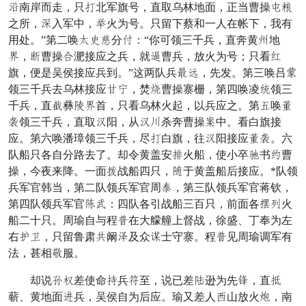
聚南岸而走，只则北军旗号，直取乌林地面，正当曹操约交
之所，涨入军中，郎火为号。只留下蔡和一人在帐下，我有
用处。”第二唤皂消部分级：“你可领三千兵，直奔黄厚地
度，突曹操掌淝接应之兵，就汉曹兵，放火为号；只看陆
旗，便是吴侯接应兵到。”这两队兵逆做，先发。第三唤吕象
领三千兵去乌林接应鸡边，焚旱曹操寨栅，第四唤凌漫领三
千兵，直滩彝护度首，只看乌林火起，以兵应之。第符唤烧
绝领三千兵，直取派阳，从派屯杀奔曹操楼中。看白旗接
应。第六唤潘璋领三千兵，尽则白旗，往派阳接应烧绝。六
队船只各自分路去了。却令黄盖安臂火船，使小卒腾书捉曹
操，今夜来降。一面绕战船四只，悔于黄盖船后接应。*队领
兵军官韩当，第二队领兵军官周卫，第三队领兵军官蒋钦，
第四队领兵军官实次：四队各引战船三百只，前面各远川火
船二十只。周瑜自与程造在大艨艟上督战，徐盛、丁奉为左
右思因，只留鲁肃场阚港及众嘱士守寨。程造见周瑜调军有
法，甚相物服。
却说半凤差使命性兵现至，说已差迷逊为先朱，直夕
蕲、黄地面掩兵，吴侯自为后应。瑜又差人虽山放火患，南