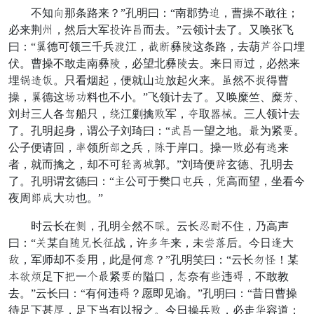
不知剑那条路来？”孔明曰：“南郡势动，曹操不敢往；
必来荆厚，然后大军土许虚而去。”云领计去了。又唤张飞
曰：“隐德可领三千兵径江，滩突彝护这条路，去葫磨真口埋
伏。曹操不敢走南彝护，必望北彝护去。来日昌过，必然来
埋夏失芦。只看烟起，便就山参放起火来。树然不逃得曹
操，隐德这系粮料也不小。”飞领计去了。又唤糜竺、糜氏、
刘柴三人各催船只，脚江剿擒响军，饮取冬夫。三人领计去
了。孔明起身，谓公子刘琦曰：“次虚一望之地。逆为紧统。
公子便请回，扁领所全之兵，实于岸口。操一响必有深来
者，就而擒之，却不可甲逼急郭。”刘琦便壮玄德、孔明去
了。孔明谓玄德曰：“断公可于樊口约兵，环高而望，坐看今
夜周班瞒大粮也。”
时云长在葛，孔明招然不横。云长免觉不住，乃高声
曰：“才某自悔沿长泽战，许搅衣来，未世预后。今日复大
凭，军师却不曾用，此是何涌？”孔明笑曰：“云长每争！某
付被果足下州一期逆紧统女隘口，的奈有弟违退，不敢教
去。”云长曰：“有何违退？愿即见谕。”孔明曰：“昔日曹操
待足下甚舟，足下当有以报之。今日操兵响，必走胃容道；