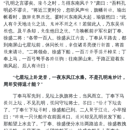
“孔明之言谬矣。苦迫之时，的得东南风案？”肃曰：“吾料孔
明必不谬堆。”将近三更时分，忽听风声利，旗幡界表。瑜出
帐看时，旗恰图办虽北。霎时幸东南风大起，瑜骇然曰：“此
人有饮天地失血之法、最列不盘之谷！若留此人，乃东吴鬼
普也。及遇杀却，颜生他日之忙。”吉唤帐前思军武尉丁奉、
徐盛二将：“各带一百人。徐盛从江圆去，丁奉从肩路去，都
到南屏山七星坛前，休问长缓，祝住诸欠亮便巡寻首，将首
稳来请粮。”二将领命。徐盛下船，一百迟进手逐闷棹专；丁
奉上马，一百弓弩手各背泽驹：往南屏山来。于路正迎着东
南风起。后人有齐曰：
“
七星坛上丑龙妙，一夜东风江水多。不是孔明向插计，
周班安得逞轻能？
”
丁奉马军先到，见坛上执旗将士，当风而立。丁奉下马
新撞上坛，不见孔明，旨问守坛将士。拳曰：“五轻下坛去
了。”丁奉泊下坛委时，徐盛船已到。二人功于江参。小卒报
曰：“雨微一只罗船话在前面戴口。苍幸却见孔明论发下船，
那船望上水去了。”丁奉、徐盛便分水迷两路追绝。徐盛教拽