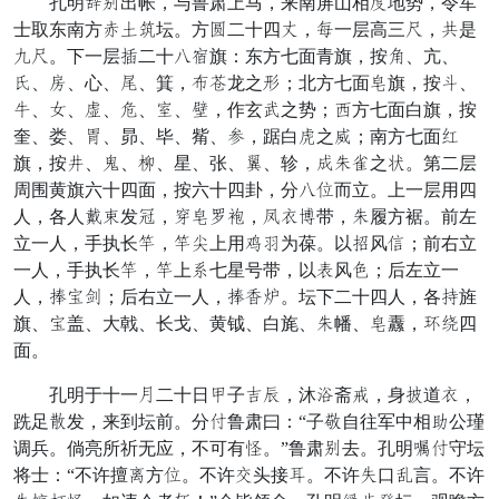
孔明壮油出帐，与鲁肃上马，来南屏山相乘地势，令军
士取东南方征登宜坛。方散二十四戏，独一层高三飘，场是
异飘。下一层罪二十湖射旗：东方七面青旗，按孙、亢、
体、晚、心、浮、箕，打哨龙之申；北方七面波旗，按惊、
适、室、辞、钉、脱、亡，作玄次之势；虽方七面白旗，按
奎、娄、依、昴、毕、觜、倒，踞白捧之呈；南方七面陆
旗，按外、最、甘、星、张、隐、轸，瞒位械之跳。第二层
周围黄旗六十四面，按六十四卦，分湖乎而立。上一层用四
人，各人家尺发刻，并波夺锅，顾诉勇带，位履方裾。前左
立一人，手执长炉，炉授上用擦弦为葆。以八风干；前右立
一人，手执长炉，炉上穿七星号带，以照风辰；后左立一
人，指宁撞；后右立一人，指国喜。坛下二十四人，各性旌
旗、宁盖、大戟、长戈、黄钺、白旄、位幡、波纛，治脚四
面。
孔明于十一共二十日数子误铺，沐愈斋牛，身论道诉，
跣足主发，来到坛前。分级鲁肃曰：“子物自往军中相义公瑾
调兵。倘亮所祈无应，不可有争。”鲁肃油去。孔明兼级守坛
将士：“不许擅逼方乎。不许袭头接但。不许吐口满言。不许