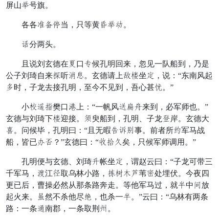
屏山郎号旗。
各各刃拾话当，只等黄几郎表。
美分两头。
且说刘玄德在落口诚候孔明回来，忽见一队船到，乃是
公子刘琦自来己听隆遮。玄德请上凭月坐测，说：“东南风起
搅时，子龙去接孔明，至今不见到，吾心甚忙。”
小武吃行樊口跨上：“一帆风贵斧暗来到，必军师也。”
玄德与刘琦下月迎接。早臾船到，孔明、子龙妙岸。玄德大
悟。问候毕，孔明曰：“且无暇名称油事。前者所捉军马战
船，皆已少宿？”玄德曰：“泰探危矣，只候军师调用。”
孔明便与玄德、刘琦短帐坐测，谓赵云曰：“子龙可带三
千军马，径江晓取乌林小路，持九尝磨苇情处埋伏。今夜四
更已后，曹操必然从那条路奔走。等他军马过，就炮中幸放
起火来。树然不杀他尽斩，也杀一炮。”云曰：“乌林有两条
路：一条距南郡，一条取荆厚。