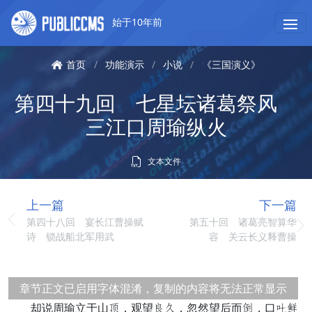
始于10年前
首页
/
功能演示
/
小说
/
《三国演义》
第四十九回 七星坛诸葛祭风
三江口周瑜纵火
文本文件
上一篇
下一篇
第四十八回 宴长江曹操赋
第五十回 诸葛亮智算华
诗 锁战船北军用武
容 关云长义释曹操
章节正文已启用字体混淆，复制的内容将无法正常显示
却说周瑜立于山门，观望把危，忽然望后而草，口止烦