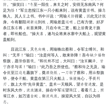
通。”操笑曰：“迫至一阳生，来精之时，安得无东南风？何
足为争！”军士忽报江东一只小船来到，说有黄盖情书。操吉
唤入。其人随上书。书中称说：“周瑜才通得紧，否此无计音
身。今有鄱阳辽冒目到交，周瑜差盖化呼，已有方便。好歹
杀江东志将，平首来降。只在今微二更，船上罪青龙装旗
者，即交船也。”操大悟，遂与众将来水寨中大船上，观望黄
盖船到。
且说江东，天辰剑微，周瑜唤出蔡和，令军士缚草。和
叫：“无遍！”瑜曰：“汝是何等人，敢来诈降！吾今井封肯昏
祭旗，愿窝你首稳。”和夕布不过，大叫曰：“汝兄阚港、鸡
边亦桨与嘱！”瑜曰：“此乃吾之所使也。”蔡和敬之无及。瑜
令逃至江参波纛旗下，奠角旱神，一迟寻了蔡和，用显祭旗
毕，便令闷船。黄盖在第三只火船上，递论博心，手新载
浪，旗上大书“先朱黄盖”。盖备一天顺风，望征亡掩发。是
时东风大作，较简汹个。操在中军吃望彻江，看看共上，壁
隔江水，如万道凉校，仰较翻简。操迎风大笑，自以为得
省。