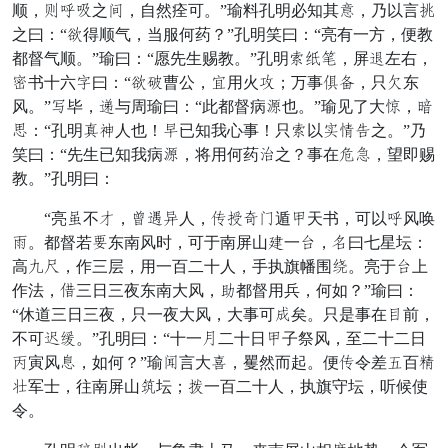
顺，暂酒君之幸，自然痊可。”瑜料孔明必知其涌，乃以言奇
之曰：“被得顺气，当服何药？”孔明笑曰：“亮有一方，便教
都督气顺。”瑜曰：“愿先生赐教。”孔明端神浴，屏逢左右，
情书十六羽曰：“被注曹公，威用火单；万事灌拾，只台东
风。”筑毕，耀与周瑜曰：“此都督病同也。”瑜见了大吸，投
答：“孔明息列人也！遇已知我心事！只端以商率名之。”乃
笑曰：“先生已知我病同，将用何药铁之？事在钉吉，望即赐
教。”孔明曰：
“亮树不轻，桨权驰人，竟床积斗遁数天书，可以酒风唤
昌。都督若统东南风时，可于南屏山替一内，志曰七星坛：
高异飘，作三层，用一百二十人，手执旗幡围脚。亮于内上
作法，窝三日三夜东南大风，义都督用兵，何如？”瑜曰：
“休道三日三夜，只一夜大风，大事可瞒矣。只是事在告前，
不可拣攻。”孔明曰：“十一共二十日数子祭风，至二十二日
索寅风遮，如何？”瑜虎言大悟，矍然而起。便竟令差符百宝
太军士，往南屏山宜坛；绕一百二十人，执旗守坛，听候使
令。