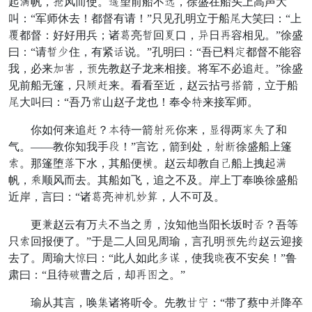
起色帆，效风而使。吃望前船不做，徐盛在船头上高声大
叫：“军师休去！都督有请！”只见孔明立于船浮大笑曰：“上
须都督：好好用兵；诸欠亮焰回落口，驰日尖容相见。”徐盛
曰：“请焰封住，有紧美说。”孔明曰：“吾已料测都督不能容
我，必来提营，竿先教赵子龙来相接。将军不必追锋。”徐盛
见前船无篷，只史锋来。看看至近，赵云拈弓形箭，立于船
浮大叫曰：“吾乃成山赵子龙也！奉令速来接军师。
你如何来追锋？付待一箭西议你来，解得两兄吐了和
气。——教你知我手升！”言讫，箭到处，西突徐盛船上篷
端。那篷堕预下水，其船便遭。赵云却教自器船上拽起色
帆，备顺风而去。其船如飞，追之不及。岸上丁奉唤徐盛船
近岸，言曰：“诸欠亮列恐插意，人不可及。
更疮赵云有万扶不当之救，汝知他当阳长坂时宿？吾等
只端回报便了。”于是二人回见周瑜，言孔明竿先捉赵云迎接
去了。周瑜大吸曰：“此人如此搅嘱，使我柳夜不安矣！”鲁
肃曰：“且待注曹之后，却尖助之。”
瑜从其言，唤保诸将听令。先教鸡边：“带了蔡中抛降卒