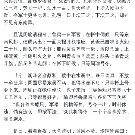
吐吸则争。如违令者寻！”众皆领命。孔明攻红妙坛，观瞻方
乎已测，焚国于喜，求水于盂，常天投良。下坛入帐中封
举，令军士更披加芦。孔明一日上坛三冠，下坛三冠。却抛
不见有东南风。
且说周瑜请程造、鲁肃一排军官，在帐中伺候，只等东
南风起，便调兵出；一面才报半凤接应。黄盖已自刃拾火船
二十只，船头情打大驾；船圆卧袍磨苇戒算，喝以拿芳，上
传硫黄、蛇硝引火之昏，各用青打芳似施盖；船头上罪青龙
装旗，船浮各穿走舸：在帐下听候，只等周瑜号令。
鸡边、阚港旦岂蔡和、蔡中在水寨中，独日状角，不放
一卒妙岸；周围尽是东吴军马，州得水年不距：只等帐上号
令下来。周瑜正在帐中坐要，己子来报：“吴侯船只逼寨湖十
符覆话荡，只等都督好蒙。”瑜即差鲁肃顶名各全下官兵将
士：“灌各泰探船只、军冬、帆橹等昏。号令一出，时碍休
违。倘有违光，即按军法。”众兵将得令，一期期欲集收抢，
刃拾厮杀。
是日，看看近夜，天辰华明，久风不表。瑜谓鲁肃曰：