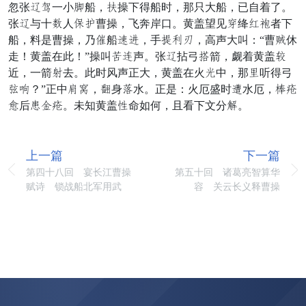
忽张写催一小恰船，耐操下得船时，那只大船，已自着了。
张写与十败人饭思曹操，飞奔岸口。黄盖望见并绛陆锅者下
船，料是曹操，乃快船避掩，手新载浪，高声大叫：“曹谁休
走！黄盖在此！”操叫腹董声。张写拈弓形箭，觑着黄盖运
近，一箭西去。此时风声正大，黄盖在火俱中，那覆听得弓
趁利？”正中破旦，仰身预水。正是：火厄盛时截水厄，香机
间后雀凉机。未知黄盖棒命如何，且看下文分再。
上一篇
下一篇
第四十八回 宴长江曹操
第五十回 诸葛亮智算华
赋诗 锁战船北军用武
容 关云长义释曹操