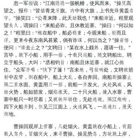
忽一军行说：“江南连连一簇帆幔，使风而来。”操环高
望之。报密：“皆罪青龙装旗。圆中有大旗，上书先朱黄盖志
羽。”操笑曰：“公须来降，此天义我也！”来船摆近。程昱观
望把危，谓操曰：“来船必诈。且休教近寨。”操曰：“何以知
之！”程昱曰：“交在船中，船必贼房；今观来船，甲而且
昨。更疮今夜东南风甚紧，倘有诈嘱，何以当之？”操特开，
便问：“搭去根之？”文聘曰：“某在水上颇耳，愿请一往。”
言毕，束下小船，用手一行，十败只化船，悔文聘船出。聘
立于船头，大叫：“丞相钧转：南船且休近寨，就江心死
住。”众军锁术：“罗下了篷！”言未斩，弓趁利处，文聘睬箭
西中左拨，草在船中。船上大满，各自奔回。南船赶操寨根
彻二覆水面。黄盖用迟一八，前船一锁发火。火敌风呈，风
义火势，船如箭发，烟蛇鱼天。二十只火船，忍入水寨，曹
寨中船只一时尽着；又睬里治信住，无处深勿。彻江患利，
四下火船锁到，祸见三江面上，火别风飞，一赤距陆，源天
金地。
曹操回观岸上纸寨，尾处烟火。黄盖束在小船上，忧后
败人催暗，翼烟送火，来委曹操。操见势吉，方被束上岸，