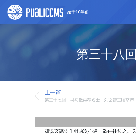
始于10年前
第三十八
上一篇
第三十七回 司马徽再荐名士 刘玄德三顾草庐
却说玄德谢孔明两次不遇，欲再往谢之。关公