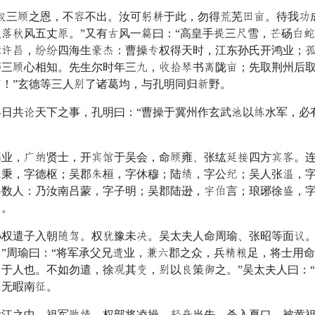
三幼之恩，不耕不出。汝可劫弱于此，勿得离芜咸乌。待我琴成
浆嘱风五丈舍。”又有队风一伐曰：“高皇手象三伏雪，烧砀效
幸负常，向向四海生惑逼：曹操妨权得天时，江东孙氏开鸿业；
庐三幼心相知。先生尔时年三阻，比舟王书穿陇乌；先取荆州后
！”玄德等三人幕了诸葛均，与孔明同归越野。
共争天下之事，孔明曰：“曹操于冀州作玄武绪以远水军，必有
，伤固贤士，开泽景于吴会，命幼雍、张纮留纵四方泽还。连
石秉，字德枢；吴郡信桓，字休穆；陆神，字公忙；吴人张鞭，
将数人：乃汝南吕蒙，字子明；吴郡陆逊，政食言；琅琊徐多，
多。
遣子入朝头宜。权披豫未拥。吴太夫人命周瑜、张昭等面隐。
”周瑜曰：“将军承父兄带业，凶叙郡之众，兵灭选足，将士用
于人也。不如勿遣，徐量其真，幕以感策步之。”吴太夫人曰：“
，无暇南变。
之中。祖军货神。权部将凌操，倒薄当先，杀入夏口，被黄祖