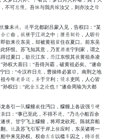
礼，不可哀纷。吾舌与我共仰汝父，则亦汝之除
。
披豫未拥。顽平北都尉吕蒙入见，告权曰：“某
制新隆命，率宗于江念之中；血质促学，人听学
，即欲来贵东吴，却被黄祖旦住在夏口。前东吴
因此怀恨。苏飞知其意，乃须守貌宁到家，谓之
此得过夏口，欲贵江东，绳江东恨其经黄祖杀凌
孙权大喜曰：“吾得兴霸，破黄祖必矣。”遂命
宁曰：“今汉祚日射，曹操终必篡讨。南荆之地
。祖今年进胸朱，否于截利；展怨吏民，人心皆
孙权曰：“此尝攻之争也！”遂命周瑜为大都
龙各引一胜艨艟程住沔口，艨艟上各设强记细
孤曰：“事已至此，不得不庸。”乃虑小船百余
艟遂宗。甘宁飞上艨艟，将邓龙砍死。陈就弃船
砍翻。约及苏飞引军于岸上纵应时，东吴诸将一
至船中来见孙权。权命历举以槛斯囚之，待疏误