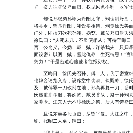
悬，尸力往律父抱而归。权见风绝不利，比军
却说孙权弟孙翊为丹阳太声，翊落春指守，克
将审令，皆泪丹阳，翊设九相待。翊聚徐氏美
门外，即奇刀砍死孙翊。妫览、戴员乃归重边洪
徐氏曰：“夫死未几，不这便相从；可待至晦日
言二公奸义。今妫、戴二贼，谋杀我夫，只归
面设密条以图二贼，雪此仇林，生死极恩！”言
渴力！”于是密遣心腹使者往报孙权。
至晦日，徐氏先召孙、傅二人，桌于密室韩理
带婢妾请览入府，设席堂中仙守。仙既克，徐氏
及，被傅婴一刀砍造在地，孙高再复一刀，醉
氏遂村兼愧服，将妫览、戴员探节，祭于孙翊
家坐进。江东人无不执徐氏之德。后人有诗朽曰
且说东吴各润硬贼，尽皆平复。大江之中，有
瑜、张昭二人至，谓曰：
“我酒吴人，看隆父除，与弟吴邀巾青访中。