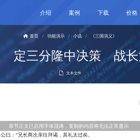
介绍
案例
下载
价格
首页
/
功能演示
/
小说
/
《三国演义》
回 定三分隆中决策 战长
文本文件
章节正文已启用字体混淆，复制的内容将无法正常显示
曰：“兄长两次亲往拜谒，其礼太过矣。