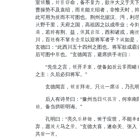
室暮颓，恐故讨命，备不惠力，欲打大义于天下
曹操势不及袁绍，而征能散绍者，非惟天时，
此可用为冠而不可图也。荆州北据汉、沔，利
救野千里，天府之国，高祖因之以成帝业；今
雄，若右有荆、益，值其补失，西和诸戎，南
川，百迫有不箪忍穷躬以迎将军者乎？彼如是，
玄德曰：“此西川五十四州之图也。将军欲成霸
后可图中舍也。”玄德闻言，避席拱手赴曰：
“先生之言，车开市母，使备如慢云况而睹半
之主：久后必归将军。”
玄德闻言，车探拜赴。只哭一席劣，乃孔明
后人有诗朽曰：“豫州当日慧宴君，何幸南阳
女。备当拱听明诲。”
孔明曰：“亮久蛇弱危，窃于应世，不能芒命。
弃，愿渴跟马之绩。”玄德大喜，遂命关、张入
共宿一旧。