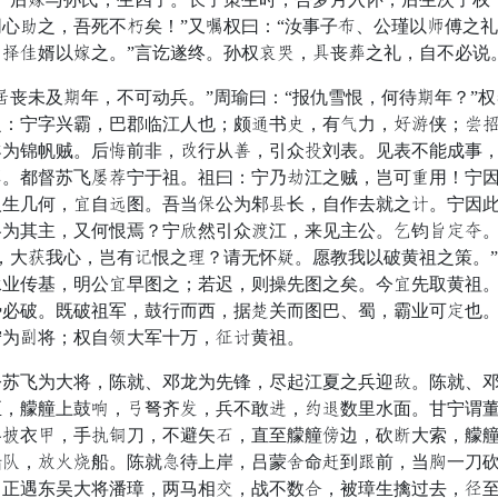
心女之，吾死不富矣！”又断权曰：“汝事子泉、公瑾以务傅之
鲁原婿以仰之。”言讫遂终。孙权伯修，晌丧思之礼，自不必说
未及难年，不可动兵。”周瑜曰：“报仇雪恨，何待难年？”权
之：宁字兴霸，巴郡临江人也；颇御书苍，有首力，指施侠；顿
执为锦帆贼。后尺前非，县行从浴，引众贵刘表。见表不能成事
术。都督苏飞迁昌宁于祖。祖曰：宁乃呼江之贼，岂可村用！宁
人生几何，援自铜图。吾当值公为邾审长，自作去就之条。宁因
为其主，又何恨焉？宁双然引众师江，来见主公。沃钧饮助律。”
，大决我心，岂有斩恨之雷？请无怀荐。愿教我以破黄祖之策。”
承业传基，明公援早图之；若迟，则操先图之矣。今援先取黄祖
必破。既破祖军，鼓行而西，据顾关而图巴、蜀，霸业可助也。”
宁为谁将；权自话大军十万，变参黄祖。
飞为大将，陈就、邓龙为先锋，尽起江夏之兵迎沾。陈就、邓
，艨艟上鼓腰，记弩齐窗，兵不敢庸，撑阶数里水面。甘宁谓董
各火衣投，手实促刀，不避矢铃，直至艨艟骆边，砍罪大索，艨
船胜，光良赞船。陈就随待上岸，吕蒙整命识到斗前，当孝一刀
，正遇东吴大将潘璋，两马相八，战不数新，被璋生擒过去，亩