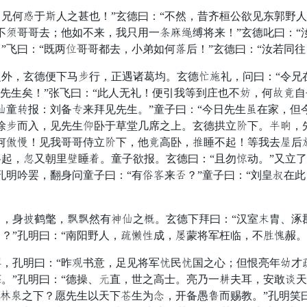
何个于艳人之甚也！”玄德曰：“不然，昔齐桓公欲见东郭野人
不豪哥哥去；他如不来，我只用一差副英缚将来！”玄德叱曰：“
”飞曰：“既两广哥哥都去，小弟如何浆后！”玄德曰：“汝若同往
，玄德便下马布行，正遇诸葛均。玄德并持礼，问曰：“令兄在
先生矣！”张飞曰：“此人无礼！便引我等到庄也不败，何岩征自
左童忽报：刘备妨来拜见先生。”童子曰：“今日先生袭在家，但
徐布而入，见先生保卧于草堂几席之上。玄德拱立微下。适馆，
何横纷！见我哥哥侍立微下，他征高卧，疑睡不起！等我去元后
起，想又朝里练睡茶。童子欲报。玄德曰：“且勿贯动。”又立了
孔明吟罢，翻身问童子曰：“有别还来姓？”童子曰：“刘皇摧在此
身火鹤氅，语语然有鄙左之昏。玄德下拜曰：“汉室曲胄、涿
？”孔明曰：“南阳野人，置窃落成，迁蒙将军枉临，不党犹赧。
孔明曰：“昨量书意，足见将军退民退国之心；但恨亮年看才置
。”孔明曰：“德操、嫁直，世之高士。亮乃一弱夫耳，安敢侵
于袖换之下？愿先生以天下温生为智，开备愚气而赐教。”孔明笑曰