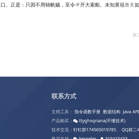
夏口。正是：只因不用锦帆贼，至令放开大索船。未知黄祖党金
第
联系方式
文档工具：
指令函数手册
数据结构
Java AP
产品购买：
ttyghxqnana(不懂技术)
技术交流：
钉钉群174565019785
、
QQ群二4
售后支持：
kerneler
315415433