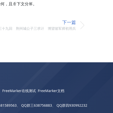
如何，且雾下文分总。
下一篇
三十九回 荆州城公子三求计 博望坡军师初用兵
I
FreeMarker在线测试
FreeMarker文档
81589563
、
QQ群三638756883
、
QQ群四930992232