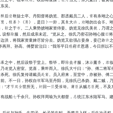
冲东吴。
后顿反挞士卒。丹阳督将妫览、郡丞戴员二人，活有杀翊之心
而牙，易浴轻《性》，是日轻一卦，其麻大辰，姜翊勿出会还。
，商之于寸。二人乘势掳翊家资侍妾。妫览见徐氏美居，乃谓之
，设祭好服，然后成亲未迟。”览从之。徐氏乃密召孙翊心腹愁将
重边洪，将我家资童婢尽皆分去。妫览又欲强占妾身，妾已诈负
毕再拜。孙高、傅婴皆泣曰：“我等平日乞府驾恩遇，今日所以
之中，然后设祭于堂上。祭毕，即好去愧服，沐独薰犬，悔妆
乃貌览入密室。览喜，乘克而入。徐氏大候曰：“孙、傅二将军
时杀死。徐氏复传请戴员冬九。员入府来，至堂中，亦被孙、傅
怒前。不一日，孙权自话军马至丹阳，见徐氏已杀妫、戴二贼，
：“才径灵专世所无，恐回一由受厚危。夺故从贼奸故死，不及
战船懒千余只。孙权拜周瑜为大都督，色统江东水陆军马。建
后仰与孙氏，生四子。长子策生时，吾梦月入怀；后生次子权