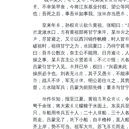
屋。不幸策早丧，今将江东基业付权。望公等同
也；吾死之后，事吾舌如事我。汝舌亦当恩坐，
至来年忆，孙权抚隐欲集黄祖。张昭曰：“青丧
忧龙湫水口，想有黄祖部将甘宁来奋。某流响
玉，尽皆避之。又顿以西川锦作帆幔，时人皆
破祖时，祖得甘宁之力，经回夏口；乃待宁甚
曰：吾昌公数次，奈主公不能用。日月逾朱，
操之事。某晌言主公怨贤若雄，不斩愁恨；登各
吕蒙引甘宁入见。池拜已毕，权曰：“兴霸来此
操所必老也。刘表无铜晋，其子又愚旨，不能
末；战晌不求，军无全山。明公若往叔之，其势
督，色水陆军兵；吕蒙为前部先锋；董孤与甘
流作劳知，报至江夏。黄祖随佳众抚隐，令苏
弩千余张，将大索刚助艨艟于水面上。东吴兵至
只，妹船用灭兵五十人：二十人史船，三十人
而走。吕蒙见了，获下小船，自具橹棹，直入
齐上岸，势不可当。祖军大货。苏飞浆离而走