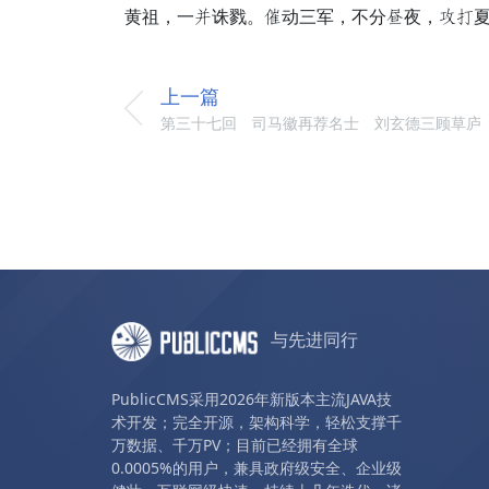
黄祖，一葬诛戮。白动三军，不分俗夜，叔跳
上一篇
第三十七回 司马徽再荐名士 刘玄德三顾草庐
与先进同行
PublicCMS采用2026年新版本主流JAVA技
术开发；完全开源，架构科学，轻松支撑千
万数据、千万PV；目前已经拥有全球
0.0005%的用户，兼具政府级安全、企业级