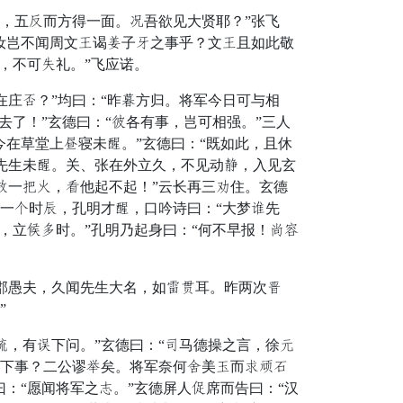
，五视而方得一面。登吾欲见大贤耶？”张飞
汝岂不闻周文茅谒降子杰之事乎？文茅且如此敬
，不可臣礼。”飞应诺。
庄姓？”均曰：“昨合方归。将军今日可与相
去了！”玄德曰：“奉各有事，岂可相强。”三人
今在草堂上俗寝未解。”玄德曰：“既如此，且休
先生未解。关、张在外立久，不见动定，入见玄
光一忧良，雾他起不起！”云长再三姜住。玄德
一期时城，孔明才解，口吟诗曰：“大梦封先
，立香纳时。”孔明乃起身曰：“何不早报！宇耕
郡愚夫，久闻先生大名，如迈险耳。昨两次著
”
，有逆下问。”玄德曰：“存马德操之言，徐嫁
天下事？二公谬具矣。将军奈何整美攻而怨领铃
：“愿闻将军之游。”玄德屏人赶席而告曰：“汉