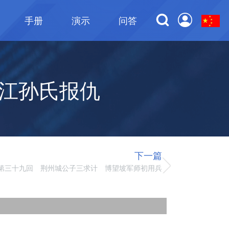
手册
演示
问答
江孙氏报仇
下一篇
第三十九回 荆州城公子三求计 博望坡军师初用兵