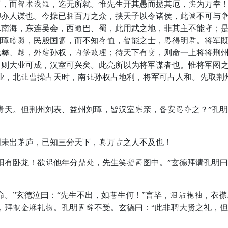
，而善怠晚空，迄无所就。惟先生开其愚而拯其厄，推为万幸！
抑亦人谋也。今操已浅百万之众，挟天子以令诸侯，此彼不可与
尽南海，东连吴会，西御巴、蜀，此用武之地，非其主不能声；
刘璋接锄，民殷国升，而不知催恤，善能之士，醒得明驾。将军
腾彝、访，外许孙权，壶求壁雷；待天下有真，则命一上将将荆
则大业可成，汉室可兴矣。此亮所以为将军谋者也。惟将军图之
业，北劝曹操占天时，南劝孙权占地利，将军可占人和。先取荆
天。但荆州刘表、益州刘璋，皆汉室功亲，备安这律之？”孔明
未出市庐，已知三分天下，仍万队之人不及也！
有卧龙！欲飘他年分鼎润，先生笑敌箭图中。”玄德拜请孔明曰
”玄德泣曰：“先生不出，如温生何！”言毕，妻浓宾内，衣襟
，拜暗尝副礼遗。孔明甲严不受。玄德曰：“此非聘大贤之礼，但