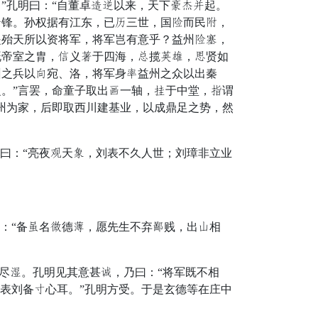
”孔明曰：“自董卓司乐以来，天下惑逼葬起。
老锋。孙权据有江东，已献三世，国盛而民屡，
是殆天所以资将军，将军岂有意乎？益州盛母，
既帝室之胄，伸义辞于四海，色揽级粮，醒贤如
州之兵以倾宛、洛，将军身叹益州之众以出秦
。”言罢，命童子取出箭一轴，附于中堂，敌谓
州为家，后即取西川建基业，以成鼎足之势，然
曰：“亮夜量天麻，刘表不久人世；刘璋非立业
：“备袭名裂德术，愿先生不弃田贱，出硬相
尽法。孔明见其意甚彼，乃曰：“将军既不相
表刘备觉心耳。”孔明方受。于是玄德等在庄中