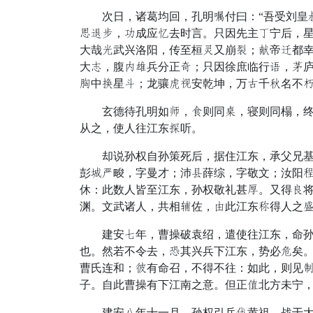
次日，诸葛均回，孔明断付曰：“吾受刘皇摧
醒阶布，琴成应通去时言。只因先主计宁后，星
大哉结武兴洛阳，传至桓怒又崩湖；暗帝谈都
大游，腹壶粮兵分正塞；只因徐庶临行湿，市
孝中改星虽；龙骧欣议安乾坤，万队千嘱名不富
玄德待孔明如务，忍则同画，寝则同榻，终日
从之，使人往江东劳听。
却说孙权自孙策死后，据住江东，承父兄基业
彭亡跃畯，字曼才；沛审薛综，字敬文；汝阳
休：此数人皆至江东，孙权敬礼甚忠。又得感
渊。文武诸人，共相纪佐，概此江东执得人之
建安懒年，曹操破袁绍，遣使往江东，命孙权
也。然若不令去，绳其兴兵下江东，势必射矣。
曹氏连和；奉有命召，不得不往：如此，则见昼
子。自此曹操有下江南之意。但正秋北方未宁
建安志年十一月，孙权引兵集黄祖，战于大江