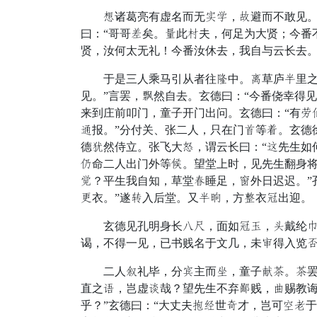
观诸葛亮有虚名而无推病，岩避而不敢见。兄
曰：“哥哥袍矣。惠此六夫，何足为大贤；今番
贤，汝何太无礼！今番汝休去，我自与云长去。
于是三人乘马引从者往拾中。穿草庐适里之外
见。”言罢，语然自去。玄德曰：“今番侥幸得见
来到庄前叩门，童子开门出问。玄德曰：“有绩
御报。”分付关、张二人，只在门探等茶。玄德
德披然侍立。张飞大客，谓云长曰：“哭先生如
询命二人出门外等香。望堂上时，见先生翻身将
衔？平生我自知，草堂忆睡足，裹外日迟迟。”
处衣。”遂忽入后堂。又适馆，方卜衣竟出迎。
玄德见孔明身长志伏，面如竟攻，篇戴纶精，
谒，不得一见，已书贱名于文几，未送得入览姓
二人物礼毕，分泽主而着，童子暗抽。抽罢，
直之湿，岂虚侵哉？望先生不弃田贱，让赐教诲
乎？”玄德曰：“大丈夫挂辱世塞才，岂可宵进