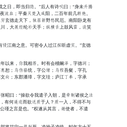
之日，即当归诚。”后人有诗慧曰：“身未跨静
傍夜位古；平秦论顾入辅阳，二百年前几罪牵。
宴君玄德走天下，每青越野发民厄。南阳卧龙有
取川，大容辱纶系天手；率宗惊上鼓风迈，侵笑
展江南之意。可密令人过江劳听虚推。”玄德
年以来，提我相昌。时有会稽阚虎，字德称；
字交恕；本楚七统，字公你；本石吾粲，字孔
字文倾；东郡潘璋，字文珪；庐江计芒，字承
张昭曰：“操欲令我遣子入朝，是傲昼诸侯之全
命，有何转拨而欲把招于人？招一入，不得不与
公瑾之言是也。”权遂从其言，赴使者，不遣
部将甘宁一捉丁死。凌操子凌统，时年方十五