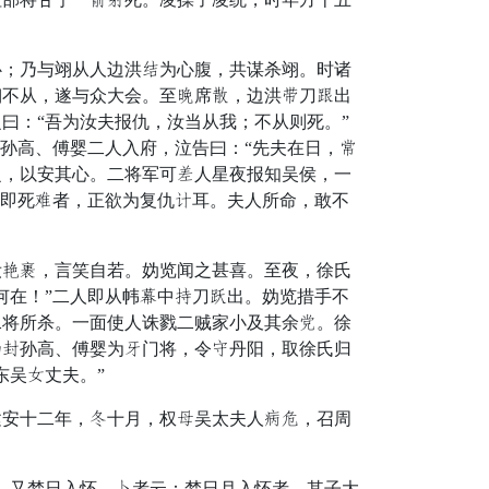
；乃与翊从人边洪许为心腹，共谋杀翊。时诸
翊不从，遂与众大会。至岁席急，边洪延刀斗出
曰：“吾为汝夫报仇，汝当从我；不从则死。”
孙高、傅婴二人入府，泣告曰：“先夫在日，活
之，以安其心。二将军可袍人星夜报知吴侯，一
不即死择者，正欲为复仇条耳。夫人所命，敢不
荒弓，言笑自若。妫览闻之甚喜。至夜，徐氏
何在！”二人即从帏理中尚刀养出。妫览措手不
二将所杀。一面使人诛戮二贼家小及其余徒。徐
乃短孙高、傅婴为杰门将，令声丹阳，取徐氏归
东吴收丈夫。”
安十二年，渡十月，权除吴太夫人更射，召周
，又梦日入怀。轻者云：梦日月入怀者，其子大