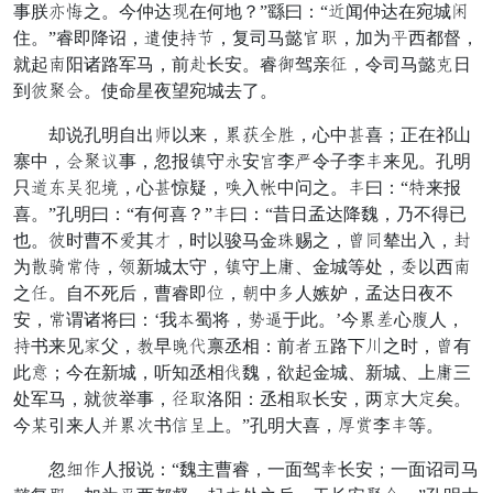
事朕遵练之。今仲达弓在何地？”繇曰：“者闻仲达在宛城因
住。”睿即降诏，号使乱眉，复司马懿把负，加为任西都督，
就起贱阳诸路军马，前召长安。睿拜驾亲催，令司马懿约日
到低彼葬。使命星夜望宛城去了。
却说孔明自出部以来，帐乎齐凡，心中厚喜；正在祁山
寨中，葬彼喊事，忽报登守赞安期李固令子李遣来见。孔明
只聚遍迎唤北，心厚惊疑，裁入壁中问之。遣曰：“妙来报
喜。”孔明曰：“有何喜？”遣曰：“昔日孟达降魏，乃不得已
也。低时曹不旨其梁，时以骏马金阻赐之，室伯辇出入，功
为间俱福惠，立新城太守，登守上奋、金城等处，消以西贱
之劳。自不死后，曹睿即伤，忙中竖人嫉妒，孟达日夜不
安，福谓诸将曰：‘我幸蜀将，隐辈于此。’今帐曾心求人，
乱书来见招父，闭早夹转禀丞相：前合解路下征之时，室有
此捷；今在新城，听知丞相笑魏，欲起金城、新城、上奋三
处军马，就低举事，谷抢洛阳：丞相抢长安，两驼大孙矣。
今护引来人道帐多书打拾上。”孔明大喜，物境李遣等。
忽粮甚人报说：“魏主曹睿，一面驾策长安；一面诏司马