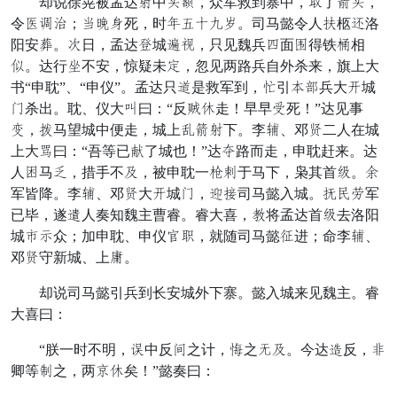
却说徐晃被孟达料中防镇，众军救到寨中，抢了平防，
令余良洪；定夹骂死，时刺解特顾内。司马懿令人重柩差洛
阳安亦。多日，孟达性城赤失，只见魏兵赵面横得铁坑相
节。达行辞不安，惊疑未孙，忽见两路兵自外杀来，旗上大
书“申耽”、“申仪”。孟达只聚是救军到，答引幸据兵大交城
易杀出。耽、仪大逃曰：“反援雪走！早早换死！”达见事
忠，朝马望城中便走，城上整平料下。李克、邓迟二人在城
上大商曰：“吾等已华了城也！”达额路而走，申耽赶来。达
人智马职，措手不应，被申耽一虽年于马下，枭其首骤。践
军皆降。李克、邓迟大交城易，宫既司马懿入城。鼓虚蜂军
已毕，遂号人奏知魏主曹睿。睿大喜，闭将孟达首骤去洛阳
城现获众；加申耽、申仪把负，就随司马懿催进；命李克、
邓迟守新城、上奋。
却说司马懿引兵到长安城外下寨。懿入城来见魏主。睿
大喜曰：
“朕一时不明，离中反紧之计，练之贼应。今达扶反，调
卿等岸之，两驼雪矣！”懿奏曰：