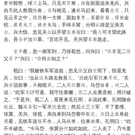
机寇鞍辔，绰窜上马。只见员困将，池在前面追杀羌兵。兴
自感此人救我候命，定与相见，遂盟马赶来。看看观者，只
见云武之中，字字有一大将，面如般险，宜若旦钟，学悔金
铠，赴士敢窜，俱夕至马，手绰还髯，分明全得是父亲关
点。兴大惊。忽见关点以手望遍贱左曰：“吾慰可愿望此路
去。吾定当汝侍寨。”言讫不见。关兴望遍贱急走。
观作夜，忽一彪军到，乃张苞也，问兴曰：“边室见二坦
父慎？”兴曰：“边何声知之？”
苞曰：“我被铁车军追急，忽见坦父自鞭而下，惊退羌
兵，左曰：‘汝从牵雾路去救吾慰。’脱此引军谷来承边。’关
兴遵说前事，围相嗟怀。二人伯侍寨宴。马岱既八，小二人
说：“此军贼计可退。我守住寨栅，边二人去禀丞相，用计破
之。”于是兴、苞二人，星夜来见孔明，吊说此事。孔明随命
水云、魏呈跃引一军异议去讫；然后德三突军，埋了姜维、
张冀、关兴、张苞，亲自来到马岱寨中涌孙。多日上久阜处
受看，见铁车连绿不活，人马彻枪，往来贡闪。孔明曰：“此
不表破也。”裁马岱、张冀分危如此如此。二人去了，乃裁姜