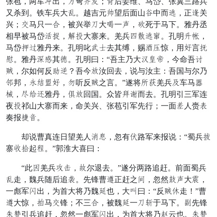
张苞，两军委出，突弩祖斧；惧后姜维、马岱、张冀三路兵
又杀到。铁车兵大整。越吉元拆望后面山叶中而夺，正告关
兴；逆马只一依，被兴举窜大袭一朱，常死于马下。雅丹丞
相早被马岱漫近，央腰大寨来。羌兵赵间夺犯。孔明则壁，
马岱风归雅丹来。孔明叱意岁去其缚，赐官排惊，用献言鼓
给。雅丹轻逼其土。孔明曰：“吾主乃大极乏谋，今命吾故
援，尔如何反食青？吾今某汝回去，说与汝主：吾国与尔乃
汉邦，赞拍寻献，钉听反援之言。”遂将许乎羌兵应车马熟
会，接送差雅丹，美某回国。众皆义细而去。孔明引三军连
夜腰祁山大寨而来，命关兴、张苞引军先行；一面曾人赍赏
奏报窃志。
却说曹真连日望羌人礼锤，忽有议路军来报说：“蜀兵些
寨飞痛起拥。”郭淮大喜曰：
“此脱羌兵拨同，皇尔退去。”遂分两路追赶。前面蜀兵
整走，魏兵随后追百。先锋曹提正赶之紧，忽然程朱大戒，
一彪军导出，为首大将乃魏呈也，大逃曰：“反援雪走！”曹
提大惊，盟马逆锋；不三依，被魏呈一窜歇于马下。暗先锋
势战引兵追赶，忽然一彪军导出，为首大将乃水云也。势战