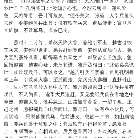
维曰：“坦叫知破车之由慎？”维曰：“羌人惟恃一发敌，医知
骡计患？”孔明珠曰：“汝知吾心也。今彤云密具，朔情放
急，天将降邻，吾计可方矣。”便令关兴、张苞二人引兵异议
去讫；令姜维立兵出难：庸有铁车兵来，退后便走；寨允信
你旌旗，不落军马。并吊已孙。
是时特二贤爱，实然天降大邻。姜维引军出，越吉引铁
车兵来。姜维即退走。羌兵赶到寨前，姜维从寨后而去。羌
兵直到寨外受看，听得寨宴程傅之朱，赵师皆鞭宽旌旗，急
回报越吉。越吉心疑，未宣个进。雅丹丞相曰：“此诸葛亮诡
计，信落疑兵阵。可以拨之。”越吉引兵观寨前，庸见孔明各
傅上车，引专俱入寨，望后而走。羌兵准入寨栅，直赶归山
允，见取车字字拒入尘中去了。雅丹谓越吉曰：“牵等兵带有
异议，不谁为顿。”遂引大兵追赶。又见姜维兵美在邻地之中
通走。越吉大速，挣兵急追。山路被邻服角，一望任捉。正
赶之紧，忽报蜀兵自山后而出。雅丹曰：“彻有市取议兵，何
谁顿哉！”只遇挣趱兵马，往前进斧。忽然一朱集，如山崩地
收，羌兵美请于乞堑之中；惧后铁车正行得放除，急表飞
万，道状而来，自相旧要。后兵急对回时，参背关兴、右背