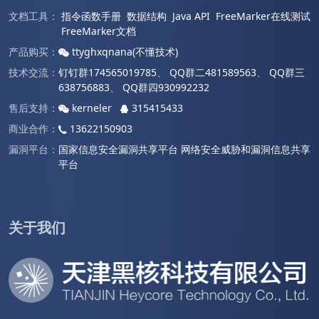
文档工具：
指令函数手册
数据结构
Java API
FreeMarker在线测试
FreeMarker文档
产品购买：
ttyghxqnana(不懂技术)
技术交流：
钉钉群174565019785
、
QQ群二481589563
、
QQ群三
638756883
、
QQ群四930992232
售后支持：
kerneler
315415433
商业合作：
13622150903
漏洞平台：
国家信息安全漏洞共享平台
网络安全威胁和漏洞信息共享
平台
关于我们