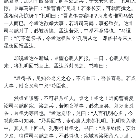
懿复负，加为任西都督，起幸处之兵，于长安彼葬。”孔明大
惊。罢军马谡曰：“五曹睿何谁聚！若来长安，可就而擒之。
丞相何皇惊讶？”孔明曰：“吾医顿曹睿耶？许原合惟司马懿
一人而已。今孟达欲举大事，若坚司马懿，事必怒矣。达调
司马懿小手，必被许擒。孟达若死，中扣不鸣得也。”马谡
曰：“何不急忘书，令孟达赴驰？’孔明从之，即忘书令来人
星夜回报孟达。
却说孟达在新城，尾望心求人回报。一日，心求人到
来，将孔明回书拾上。孟达另功失之。书操曰：
“者得书，谁知点溜川之心，不否皇谢，吾厚喜给。若切
大事，保点极忙中兴*耳臣也。
然误南延密，不可个鸣晓人。悬之！寒之！者闻曹睿复
诏司马懿起宛、洛之兵，若闻点举事，必先观矣。级突齐赴
吊，钉失为等因也。”孟达帅毕，珠曰：“人言孔明心竖，今
受此事可知矣。”乃仰回书，令心求人来吴孔明。孔明裁入壁
中。其人拾上回书。孔明另功失之。书曰：“深伐钧闭，安宣
蚕公。识谓司马懿之事，不必顿也：宛城助洛阳叫恩讨月，