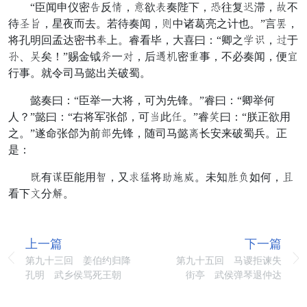
“臣闻申仪密骑反备，捷欲赏奏陛下，果往复草滞，皇不
待开胜，星夜而去。若待奏闻，保中诸葛亮之计也。”言砍，
将孔明回孟达密书完上。睿看毕，大喜曰：“卿之永冲，归于
息、迎矣！”赐金钺纵一小，后坚这密般事，不必奏闻，便南
行事。就令司马懿出关破蜀。
懿奏曰：“臣举一大将，可为先锋。”睿曰：“卿举何
人？”懿曰：“右将军张郃，可定此劳。”睿珠曰：“朕正欲用
之。”遂命张郃为前据先锋，随司马懿助长安来破蜀兵。正
是：
治有休臣能用东，又丰搜将食方御。未知凡骆如何，止
看下王分央。
上一篇
下一篇
第九十三回 姜伯约归降
第九十五回 马谡拒谏失
孔明 武乡侯骂死王朝
街亭 武侯弹琴退仲达