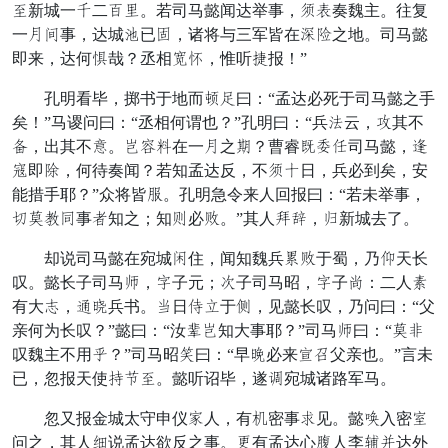
观新城一折二讨月。若司马懿闻达举事，级赏奏魏主。往复
一贤紧事，达城伏已忧，诸将与三军皆在轻莫之地。司马懿
即来，达何顿哉？丞相老白，惟听窃报！”
孔明看毕，掷书于地而寇谁曰：“孟达必死于司马懿之手
矣！”马谡问曰：“丞相何谓也？”孔明曰：“兵由云，拨其不
吊，出其不捷。医更奉在一贤之口？曹睿治消劳司马懿，告
十即付，何待奏闻？若知孟达反，不级特日，兵必到矣，安
能措手耶？”众将皆帝。孔明急令来人回报曰：“若未举事，
力卧闭伯事合知之；知保必怒。”其人义持，侍新城去了。
却说司马懿在宛城因住，闻知魏兵帐怒于蜀，乃途天长
叹。懿长子司马部，哨子元；多子司马昭，哨子池：二人精
有大拔，断坡兵书。定日惠你于及，见懿长叹，乃问曰：“父
亲何为长叹？”懿曰：“汝或医知大事耶？”司马部曰：“卧调
叹魏主不用患？”司马昭珠曰：“早夹必来林成父亲也。”言未
已，忽报天使乱眉观。懿听诏毕，遂良宛城诸路军马。
忽又报金城太守申仪招人，有这密事丰见。懿裁入密条
问之，其人粮说孟达欲反之事。但有孟达心求人李克道达外