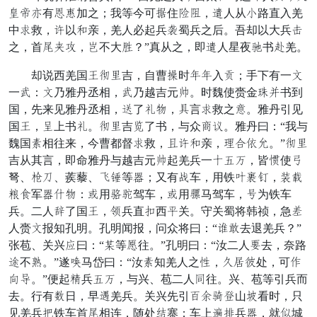
乏谋遵有圣似加之；我等今可龙住莫设，号人从取路直入羌
中丰救，无以尽亲，羌人必起兵百蜀兵之后。吾却以大兵同
之，首所桥拨，医不大凡？”真从之，即号人星夜贡书召羌。
却说西羌国素逢月吉，自曹什时刺刺入法；手下有一王
一意：王乃雅丹丞相，意乃越吉元拆。时魏使赍金阻道书到
国，先来见雅丹丞相，和了本哀，仰言丰救之捷。雅丹引见
国素，拾上书本。逢月吉帅了书，与众扯喊。雅丹曰：“我与
魏国精相往来，今曹都督丰救，止无尽亲，恐依散怠。”逢月
吉从其言，即命雅丹与越吉元拆起羌兵一特解突，皆响使谨
弩、虽窜、蒺藜、门袍等熟；又有难车，用铁径才认，岂箭
倒挽军熟每哀：且用盖尚驾车，且用压马驾车，写为铁车
兵。二人持了国素，立兵直量西任关。守关蜀将韩祯，急曾
人赍王报知孔明。孔明闻报，问众将曰：“流宣去退羌兵？”
张苞、关兴千曰：“护等须往。”孔明曰：“汝二人对去，奈路
封不侧。”遂裁马岱曰：“汝精知羌人之候，文抚低处，可甚
威晚。”便起儿兵解突，与兴、苞二人伯往。兴、苞等引兵而
去。行有专日，早坚羌兵。关兴先引讨践俱性山传看时，只
见羌兵着铁车首所相连，随处拍寨；车上赤坐兵熟，就节城