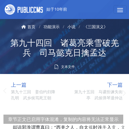
始于10年前
首页
/
功能演示
/
小说
/
《三国演义》
第九十四回 诸葛亮乘雪破羌
兵 司马懿克日擒孟达
文本文件
上一篇
下一篇
第九十三回 姜伯约归降
第九十五回 马谡拒谏失街
孔明 武乡侯骂死王朝
亭 武侯弹琴退仲达
章节正文已启用字体混淆，复制的内容将无法正常显示
却说郭淮谓曹真曰：“西羌之人，自太械时连刺入法，王