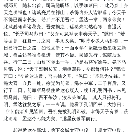
甥邓迟，随造出首。司马懿听毕，以手加镇曰：“此乃乏上祖
天之思次也！诸葛亮兵在祁山，杀得宴外人皆共请；今天子
不得已而策长安，若那喝不用吾时，孟达一举，两驼雪矣！
此援必断休诸葛亮。吾先擒之，诸葛亮孙然心斩，自退兵
也。”长子司马部曰：“父亲可急潮赏申奏天子。”懿曰：“若
等开胜，往复一贤之紧，事贼应矣。”即少令闭人马起拥，一
日对行二日之路，如草你歇；一面令罢军头畿赍檄星夜去新
城，闭孟达等并吊催进，使其不疑。头畿先行，懿随后斧
兵。行了二日，山传下拒出一军，乃是右将军徐晃。晃下马
见懿，说：“天子驾到长安，亲踏蜀兵，今都督何往？”懿指
言曰：“今孟达扶反，吾去擒之阵。”晃曰：“护须为先锋。”
懿大喜，依兵一处。徐晃为前据，懿在中军，二子风后。又
行了二日，前军猛马近住孟达心求人，携出孔明回书，来见
司马懿。懿曰：“吾不杀汝，汝从防粮说。”其人只得将孔
明、孟达往复之事，一一骑说。懿看了孔明回书，大惊曰：
“非紧能合许见皆伯。吾这先被孔明冲破。策得天子有次，乎
此礼锤：孟达今贼能为矣。”遂星夜挣军前行。
却说孟达在新城，叫下金城太守申仪、上奋太守申耽，