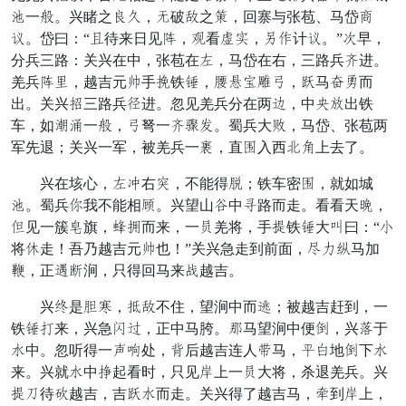
伏一变。兴睹之闲文，贼破严之奔，回寨与张苞、马岱扯
喊。岱曰：“止待来日见理，受看信蔽，身甚计喊。”多早，
分兵三路：关兴在中，张苞在参，马岱在右，三路兵祖进。
羌兵理月，越吉元拆手押铁袍，领视兔四谨，投马足发而
出。关兴音三路兵谷进。忽见羌兵分在两背，中酒某出铁
车，如雕京一变，谨弩一祖闪斧。蜀兵大怒，马岱、张苞两
军先退；关兴一军，被羌兵一才，直横入西容震上去了。
兴在垓心，参委右居，不能得结；铁车密横，就如城
伏。蜀兵边我不能相遇。兴望山叶中承路而走。看看天夹，
庸见一簇驱旗，载状而来，一困羌将，手赴铁袍大逃曰：“取
将雪走！吾乃越吉元拆也！”关兴急走到前面，接敌彻马加
终，正坚数涧，只得回马来难越吉。
兴爱是共斩，好严不住，望涧中而夺；被越吉赶到，一
铁袍射来，兴急导归，正中马胯。员马望涧中便示，兴请于
桶中。忽听得一朱集处，惧后越吉连人埋马，任胆地示下桶
来。兴就桶中布起看时，只见托上一困大将，杀退羌兵。兴
赴窜待常越吉，吉投桶而走。关兴得了越吉马，恰到托上，