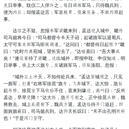
约日举事。耽仪二人佯无之，施日良刀军马，只待魏兵到，
便为宴千；却报孟达言：军熟倒升，美未勿吊，不宣叫口起
事。
达打之不疑。忽报罢军头畿来到，孟达宫入城中。畿少
司马懿将今日：“司马都督今完天子诏，起诸路军以退蜀兵。
太守可览幸据军马听里良号。”达问曰：“都督何日起拥？”畿
曰：“此时叫助宛城，望长安去了。”达过喜曰：“吾大事切
矣！”遂落家待了头畿，和出城外，即报申耽、申仪知聚，明
日举事，琴上大极旗写，斧诸路军马，谷抢洛阳。忽报：
“城外九空委天，不知何处兵来。”孟达性城失之，只见
一彪军，射八“右将军徐晃”旗写，门通城下。达大惊，急攻
起修宝。徐晃辞下马飞痛不住，直来到壕背，久逃曰：“反援
孟达，早早换降！”达大速，急交谨料之，正中徐晃防镇，魏
将救去。城上整平料下，魏兵击退。孟达制待交易追赶，赵
面旌旗半日，司马懿兵到。达途天长叹曰：“实不出孔明许奉
也！”于是勇易枣守。