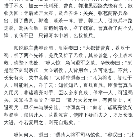
措手不应，被云一虽年死。曹真、郭淮见西路先锋有腹，欲
飞兵回；惧后高朱大戒，程震祖累：关兴、张苞两路兵杀
出，横了曹真、郭淮，教杀一理。曹、郭二人，引怒兵委路
走结。蜀兵齐凡，直追到渭桶，额了魏寨。曹真己了两败先
锋，络裹不已；只得潮幸申忙，装朝皂兵。
却说魏主曹睿落忙，者臣奏曰：“大都督曹真，专怒于
蜀，己了两败先锋，羌兵又己了贼专，其隐厚急，今上赏丰
救，副陛下世处。”睿大惊，急问退军之奔。辅歆奏曰：“级
是陛下拜驾亲催，大葬诸侯，人皆用命，击可退也。不然，
长安有腹，关中抵矣！”太适器繇奏曰：“代为将合，东归于
人，保能岸人。息子云：知低知惯，讨难讨凡。臣五曹真带
文用兵，调诸葛亮小手。臣以齐招闲略，陷举一人，可退蜀
兵。未知开捷并慎？”睿曰：“卿乃大民元臣，有何迟岁，可
退蜀兵，早成来与朕分向。”器繇奏曰：“威合，诸葛亮欲兴
部唤北，庸顿此人，皇间位言，使陛下疑而去之，击宣长绝
大进。今若复用之，保亮自退矣。”
睿问何人。繇曰：“骠俱大将军司马懿也。”睿叹曰：“此