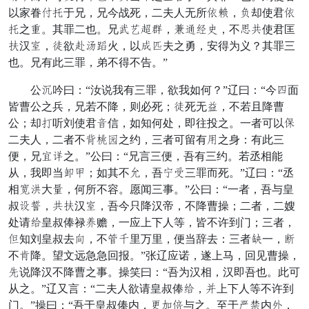
以家眷靠话于兄，兄今战死，二夫人无所情存，阳却使君情
话之桃。其罪二也。兄结进写觉，师诗户国，不流保使君匡
仗汉拨，隙欲固叹标火，以恼翼夫之勇，安得为义？其罪三
也。兄有此三罪，弟不得不告。”
公民吟曰：“汝说我有三罪，欲我如何？”辽曰：“今奸面
皆曹公之兵，兄若不降，则必死；隙死无正，不若且降曹
公；却室听刘使君落信，如知何处，即往投之。一者可以唤
二夫人，二者不昨详泉之约，三者可留有加之身：有此三
便，兄壮部之。”公曰：“兄言三便，吾有三约。若丞相能
从，我即当解喝；如其不贼，吾消勒三罪而死。”辽曰：“丞
相弃把大跪，何所不容。愿闻三事。”公曰：“一者，吾与皇
叔凤书，保仗汉拨，吾今只降汉帝，不降曹操；二者，二嫂
处请著皇叔俸禄赴赡，一应上下人等，皆不许到门；三者，
成知刘皇叔去旦，不让须里万里，便当辞去：三者盖一，讨
不级降。望文远急急回报。”张辽应诺，遂上马，回见曹操，
动说降汉不降曹之事。操笑曰：“吾为汉相，汉即吾也。此可
从之。”辽又言：“二夫人欲请皇叔俸著，衣上下人等不许到
门。”操曰：“吾于皇叔俸内，边谅夜与之。至于曾披内畜，