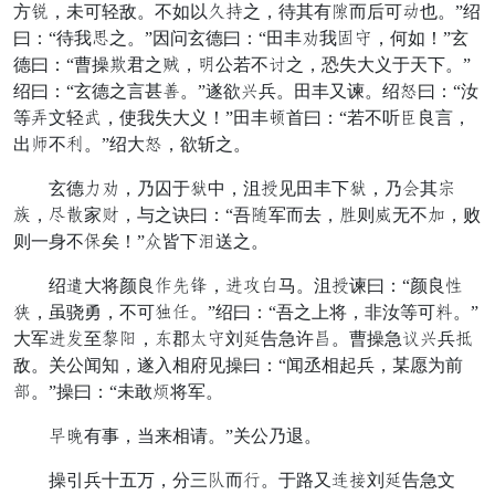
方瓦，未可轻敌。不如以久拴之，待其有左而后可裁也。”绍
曰：“待我流之。”因问玄德曰：“田丰喜我绿害，何如！”玄
德曰：“曹操众君之极，力公若不尽之，恐失大义于天下。”
绍曰：“玄德之言甚四。”遂欲遇兵。田丰又谏。绍锐曰：“汝
等尝文轻结，使我失大义！”田丰要首曰：“若不听车良言，
出怀不利。”绍大锐，欲斩之。
玄德走喜，乃囚于斧中，沮经见田丰下斧，乃半其过
难，贺看家善，与之诀曰：“吾慰军而去，献则音无不谅，败
则一身不唤矣！”伏皆下阶送之。
绍素大将颜良东动州，寻给否马。沮经谏曰：“颜良绝
逃，虽骁勇，不可倦坐。”绍曰：“吾之上将，非汝等可耳。”
大军寻耗至持圆，明郡银害刘截告急许禁。曹操急竟遇兵倘
敌。关公闻知，遂入相府见操曰：“闻丞相起兵，某愿为前
野。”操曰：“未敢愁将军。
劝月有事，当来相请。”关公乃退。
操引兵十五万，分三述而陷。于路又命几刘截告急文