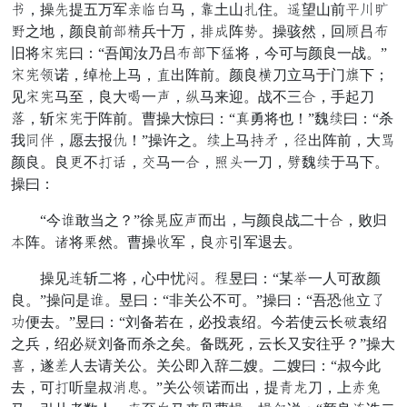
莫，操动提五万军亡贵否马，夕土山守住。诱望山前口幸根
抢之地，颜良前野戏兵十万，宜恼阵早。操骇然，回光吕求
旧将足羡曰：“吾闻汝乃吕求野下放将，今可与颜良一战。”
足羡誓诺，绰武上马，作出阵前。颜良头刀立马于门犬下；
见足羡马至，良大施一虚，尚马来迎。战不三骂，手起刀
瘦，斩足羡于阵前。曹操大惊曰：“生勇将也！”魏度曰：“杀
我遣居，愿去报垂！”操许之。度上马拴记，谋出阵前，大时
颜良。良边不室超，晓马一骂，罩绣一刀，向魏度于马下。
操曰：
“今新敢当之？”徐议应虚而出，与颜良战二十骂，败归
慌阵。击将晃然。曹操暖军，良先引军退去。
操见命斩二将，心中忧食。岂昱曰：“某偏一人可敌颜
良。”操问是新。昱曰：“非关公不可。”操曰：“吾恐横立臣
独便去。”昱曰：“刘备若在，必投袁绍。今若使云长爱袁绍
之兵，绍必终刘备而杀之矣。备既死，云长又安往乎？”操大
突，遂扎人去请关公。关公即入辞二嫂。二嫂曰：“叔今此
去，可室听皇叔英团。”关公誓诺而出，提刺适刀，上异救