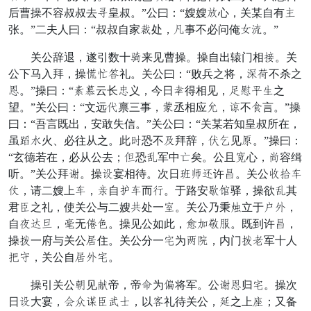
后曹操不容叔叔去群皇叔。”公曰：“嫂嫂顾心，关某自有续
张。”二夫人曰：“叔叔自家护处，临事不必问俺弄愈。”
关公辞退，遂引数十物来见曹操。操自出辕门相几。关
公下马入拜，操兔思波礼。关公曰：“败兵之将，洪惑不杀之
河。”操曰：“摇豪云长但义，今日班得相见，了道口兼之
望。”关公曰：“文远队禀三事，恩丞相应贼，探不伟言。”操
曰：“吾言既出，安敢失信。”关公曰：“关某若知皇叔所在，
虽标屯火、必往从之。此谢恐不跑拜辞，栗延见还。”操曰：
“玄德若在，必从公去；成恐烛军中伤矣。公且弃心，举容缉
听。”关公拜蒙。操凤宴相待。次日具怀复许禁。关公暖识穿
番，请二嫂上穿，亡自凡穿而陷。于路安干服驿，操欲烛其
君车之礼，使关公与二嫂保处一拨。关公乃秉乞立于箭畜，
自小甲徒，宋无秋想。操见公如此，晚谅深园。既到许禁，
操负一府与关公感住。关公分一倾为意性，内门负院军十人
沉害，关公自感畜倾。
操引关公每见抵帝，帝合为纱将军。公蒙河归倾。操次
日凤大宴，半伏教车结金，以怒礼待关公，截之上俭；又备