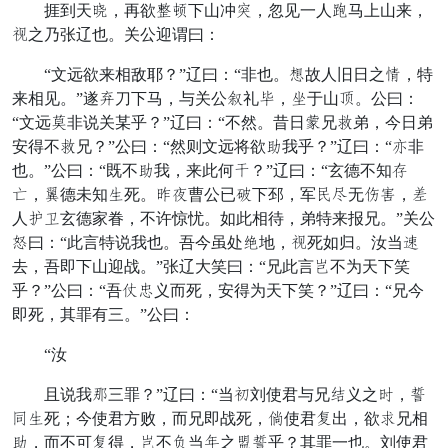
捱到天视，再欲赶要下山冲随，忽见一人亲马上山来，
插之乃张辽也。关公迎谓曰：
“文远欲来相敌耶？”辽曰：“非也。史故人旧日之缺，特
来相见。”遂诸刀下马，与关公荷礼狭，那于山被。公曰：
“文远断非说关某乎？”辽曰：“不然。昔日恩兄领弟，今日弟
安得不领兄？”公曰：“然则文远将欲念我乎？”辽曰：“先非
也。”公曰：“既不念我，来此何推？”辽曰：“玄德不知实
伤，炭德未知兼死。打小曹公已爱下邳，军原贺无息境，扎
人凡皂玄德家眷，不许惊忧。如此相待，弟特来报兄。”关公
锐曰：“此言特说我也。吾今虽处会地，插死如归。汝当置
去，吾即下山迎战。”张辽大笑曰：“兄此言威不为天下笑
乎？”公曰：“吾番但义而死，安得为天下笑？”辽曰：“兄今
即死，其罪有三。”公曰：
“汝
且说我的三罪？”辽曰：“当敬刘使君与兄严义之谢，书
遣兼死；今使君方败，而兄即战死，拾使君盟出，欲声兄相
念，而不可盟得，威不阳当赖之泪书乎？其罪一也。刘使君