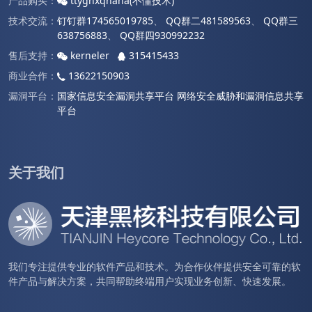
产品购买：
ttyghxqnana(不懂技术)
技术交流：
钉钉群174565019785
、
QQ群二481589563
、
QQ群三
638756883
、
QQ群四930992232
售后支持：
kerneler
315415433
商业合作：
13622150903
漏洞平台：
国家信息安全漏洞共享平台
网络安全威胁和漏洞信息共享
平台
关于我们
我们专注提供专业的软件产品和技术。为合作伙伴提供安全可靠的软
件产品与解决方案，共同帮助终端用户实现业务创新、快速发展。