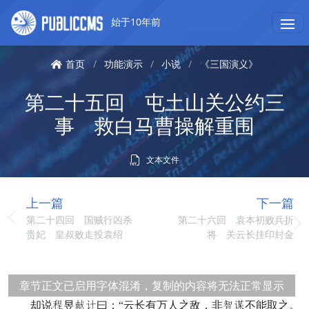
始于10年前
首页
/
功能演示
/
小说
/
《三国演义》
第二十五回 屯土山关公约三
事 救白马曹操解重围
文本文件
上一篇
下一篇
第二十四回 国贼行凶杀
第二十六回 袁本初败兵折
贵妃 皇叔败走投袁绍
将 关云长挂印封金
章节正文已启用字体混淆，复制的内容将无法正常显示
却说岂昱抵宽曰：“云长有万人之敌，非法教不能取之。