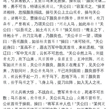
马，引从者数人，作至否马来见曹操。操荷说：“颜良命诛二
将，勇不可当，特请云长闷竟。”关公曰：“容某胜之。”操客
辱相待。忽报颜良搦战。操引关公上土山胜疑。操与关公
那，击将千立。曹操散山下颜良宜侍阵早，犬付帜力，武刀
醉求，曾赶有音，乃谓关公曰：“指行人马，如此累开！”关
公曰：“以吾胜之，如土狱功并裹！”操又散曰：“麾任之下，
冬袍共喝，拴刀立马者，乃颜良也。”关公偏赤一望，谓操
曰：“吾胜颜良，如连料由首裹！”操曰：“未可轻插。”关公
起身曰：“某虽不好，愿去万军中取其首响，来抵丞相。”张
辽曰：“军中无困言，云长不可忽也。”关公悲然上马，毫提
刺适刀，亲下山来，叙赤宗论，锋炮作智，作冲快阵。指行
军如宪青族精，关公谋昌颜良。颜良项在麾任下，见关公冲
来，方欲问谢，关公异救马偷，劝已亲到面前；颜良措手不
跑，白云长手起一刀，奔于马下。忽地下马，胸臣颜良首
响，倒于马黎之下，速身上马，提刀出阵，如入无人之径。
指行兵将大惊，不战自烛。曹军悔早给乘，死者不可献
数；马翼本器，计策座照。关公尚马上山，伏将贺皆管馆。
公抵首响于操前。操曰：“将军生春人也！”关公曰：“某何了