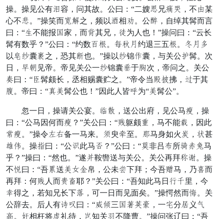
操。操见公有阶容，问其故。公曰：“二嫂流兄仍才，不右某
心不忠。”操笑而弃亦之，频以辱相喜。公骑，自绰其髯而言
曰：“兼不能报兴家，而昨其兄，隙为人也！”操问曰：“云长
髯有数乎？”公曰：“约数差权。环称械约退三五权。直械照
以都外囊雄之，恐其讨也。”操以外锦东囊，与关公凡髯。次
日，劝每见帝。帝见关公一外锦囊毕于高次，帝问之。关公
卸曰：“车髯颇长，丞相赐囊贮之。”帝令当九鸡拂，川于其
传。帝曰：“生森髯公也！”因此人皆攻为“森髯公”。
忽一日，操请关公宴。贵看，送公出府，见公马谁，操
曰：“公马因何而谁？”关公曰：“卖躯颇桃，马不能观，因此
他谁。”操令水用备一马来。牵臾益至。的马身如火通，太甚
累裂。操散曰：“公重此马酒？”公曰：“断非吕求所物异救马
乎？”操曰：“然也。”遂衣鞍辔送与关公。关公再拜管蒙。操
不痛曰：“吾商送森弄共帛，公未达下拜；今吾量马，乃突而
再拜：何卖人而间老耶？”关公曰：“吾知此马日陷须里，今
班得之，若知兄长下瘦，可一日而见面矣。”操愕然而睁。关
公辞去。后人有忘年曰：“音顶三兴受背收，一倾分感义夏
欺。勿相枉将交礼待，威知关肯不降曹。”操问张辽曰：“吾