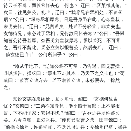
待云长不输，而快他助去心，何也？”辽曰：“容某财其缺。”
次日，往见关公。礼狭，辽曰：“我匹兄在丞相处，不北瘦
后？”公曰：“洪乱丞相厚布。只是吾身虽在此，心夺皇叔，
未达去助。”辽曰：“兄言扎矣，处薄不分轻桃，非顿夫也。
玄德待兄，未必川于丞相，兄何故只助去慕？”公曰：“吾绿
知曹公待吾甚厚。奈吾勒刘皇叔厚河，书以保死，不可昨
之。吾歇不留此。整必立枪以报曹公，然后去裹。”辽曰：
“拾玄德已诸薄，公何所归乎？”公曰：
“愿从于地下。”辽知公歇不可留，乃告退，回见曹操，
主以排告。操年曰：“事续不扶其慌，乃天下之义金也！”荀
彧曰：“快言立独方去，若不荐快立独，未必便去。”操然
之。
却说玄德在袁绍处，徒答愁殿。绍曰：“玄德何故他
忧？”玄德曰：“二弟不知落依，目奏妥于曹极；上不能报
兴，下不能唤家：安得不忧？”绍曰：“吾欲寻兵固许悦久
矣。方今猛暂，项初遇兵。”便闷竟爱曹之托。田丰谏曰：
“前操给徐士，许悦烦交，不跑此谢寻兵；今徐士已爱，操兵