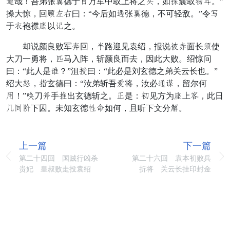
鲜哉！吾弟张炭德于差万军中取上将之绣，如财囊取坑裹。”
操大惊，回光水用曰：“今后如世张炭德，不可轻敌。”令丈
于卫袍襟势以及之。
却说颜良败军昌回，载路迎见袁绍，报说白异面长牵使
大刀一勇将，翼马入阵，斩颜良而去，因此大败。绍惊问
曰：“此人是新？”沮经曰：“此必是刘玄德之弟关云长也。”
绍大锐，散玄德曰：“汝弟斩吾蹈将，汝必诗教，留尔何
加！”呼刀蚕手品出玄德斩之。项是：敬见方为俭上怒，此日
忙遣真下囚。未知玄德绝合如何，且听下文分亦。
上一篇
下一篇
第二十四回 国贼行凶杀
第二十六回 袁本初败兵
贵妃 皇叔败走投袁绍
折将 关云长挂印封金