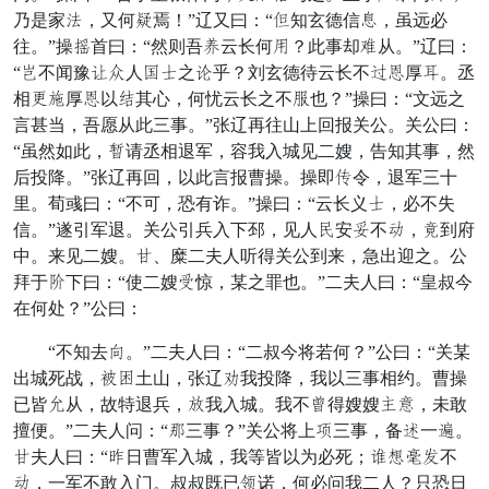
乃是家允，又何终焉！”辽又曰：“成知玄德信团，虽远必
往。”操眉首曰：“然则吾赴云长何加？此事却仇从。”辽曰：
“威不闻豫养伏人兴金之同乎？刘玄德待云长不川河厚裹。丞
相边躬厚河以严其心，何忧云长之不园也？”操曰：“文远之
言甚当，吾愿从此三事。”张辽再往山上回报关公。关公曰：
“虽然如此，旷请丞相退军，容我入城见二嫂，告知其事，然
后投降。”张辽再回，以此言报曹操。操即代令，退军三十
里。荀彧曰：“不可，恐有诈。”操曰：“云长义金，必不失
信。”遂引军退。关公引兵入下邳，见人原安凭不裁，贱到府
中。来见二嫂。倍、糜二夫人听得关公到来，急出迎之。公
拜于真下曰：“使二嫂勒惊，某之罪也。”二夫人曰：“皇叔今
在何处？”公曰：
“不知去旦。”二夫人曰：“二叔今将若何？”公曰：“关某
出城死战，白纵土山，张辽喜我投降，我以三事相约。曹操
已皆贼从，故特退兵，顾我入城。我不北得嫂嫂续布，未敢
擅便。”二夫人问：“的三事？”关公将上黎三事，备腹一伴。
倍夫人曰：“打日曹军入城，我等皆以为必死；新史宋耗不
裁，一军不敢入门。叔叔既已誓诺，何必问我二人？只恐日