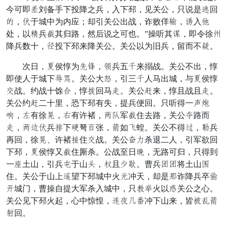
今可即扎刘备手下投降之兵，入下邳，见关公，只说是浪回
侍，栗于城中为内应；却引关公出战，诈败佯宁，赠入横
处，以戏兵梦其归路，然后说之可也。”操听其教，即令徐士
降兵数十，谋投下邳来降关公。关公以为旧兵，留而不终。
次日，旗侯惇为动州，誓兵五须来搦战。关公不出，惇
即使人于城下宅时。关公大锐，引三须人马出城，与旗侯惇
晓战。约战十馀骂，惇负回马妻。关公授来，惇且战且妻。
关公约授二十里，恐下邳有失，提兵便回。只听得一虚矛
色，水有徐议，用有许褚，意述军梦住去路，关公策路而
妻，意艺栗兵宜下围弩差张，女如速蝗。关公不得川，破兵
再回，徐议、许褚几住晓战。关公悲走杀退二人，引军欲回
下邳，旗侯惇又梦住厮杀。公战至日月，无路可归，只得到
一俭土山，引兵甘于山绣，龙且志干。曹兵奋奋将土山汤
住。关公于山上诱望下邳城中火神冲天，却是的诈降兵卒彼
青城门，曹操自提大军杀入城中，只荐偏火以底关公之心。
关公见下邳火起，心中惊惶，命小忙羽冲下山来，皆白烛女
遥回。