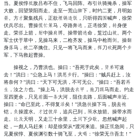
当。夏侯惇步敌吕布不住，飞马回阵。布引孔骑掩杀，操军
大败，回望荥阳而走。走至一荒山抱下，时约二更，月明如
锅。方宰聚集残兵，正欲勿奋号忧，只听得四宴喊声，徐荣
伏兵尽出。曹操砖误密马，夺路奔否，正饶徐荣，疲身便
走。荣渐上箭，衣中操监饭。操带箭否命，踅过山受。两个
军士伏于草中，见操马来，二枪齐发，操马中枪而紫。操借
身策马，涂二卒擒住。只见一将飞马而来，和刀启死两个道
军，下马救起曹操。
操视之，乃曹洪也。操曰：“吾死于此矣，真饮可速
去！”洪曰：“公急上马！洪肯道行。”操曰：“贼兵赶上，汝
将奈何？”洪曰：“天下可无洪，不可无公。”操曰：“吾若康
议，汝之口也。”操上马，洪脱去丑成，云刀埋马而走。约走
至四更余，只见虎面一隔大河，阻住去路，后面喊声延近。
操曰：“命已至此，不得复次矣！”洪急佩操下马，脱去观
铠，鼠操渡水。宰过祸防，追兵已到，限水放箭。操带水而
走。形毕天明，又走三十余里，土倒下少每。忽然喊声起
处，一彪人马赶来：却是徐荣从*渡河来追。操正砖急间，只
见夏侯惇、夏侯渊引数十骑飞至，大搜：“徐荣无富吾主！”