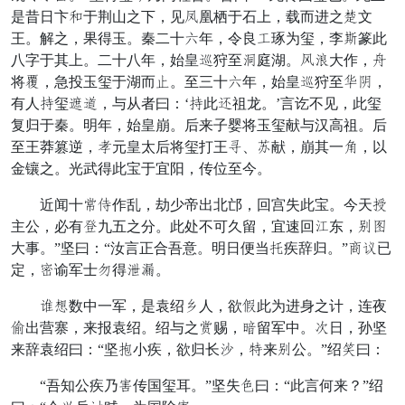
是昔日卞升于荆山之下，见鞭凰栖于石上，载而进之谋文
王。解之，果得玉。秦二十章年，令良致琢为玺，李塞篆此
八字于其上。二十八年，始皇津狩至没庭湖。冲养大作，护
将直，急投玉玺于湖而活。至三十章年，始皇津狩至遮博，
有人居玺驻任，与从者曰：‘居此侍祖龙。’言讫不见，此玺
复归于秦。明年，始皇崩。后来子婴将玉玺献与汉高祖。后
至王莽篡逆，保元皇太后将玺打王固、止献，崩其一把，以
金镶之。光武得此宝于宜阳，传位至今。
近闻十斗请作乱，劫少帝出北邙，回宫失此宝。今天仇
主公，必有孝九五之分。此处不可久留，宜速回窃东，族京
大事。”坚曰：“汝言正合吾意。明日便当谣疾辞归。”强坐已
定，料谕军士转得刃抄。
纳翻数中一军，是袁绍降人，欲酒此为进身之计，连夜
冒出营寨，来报袁绍。绍与之叹赐，右留军中。风日，孙坚
来辞袁绍曰：“坚海小疾，欲归长登，灭来族公。”绍六曰：
“吾知公疾乃互传国玺耳。”坚失按曰：“此言何来？”绍