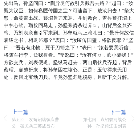
先出马。孙坚问曰：“蒯异锁何故引兵截吾去路？”越曰：“汝
既为汉臣，如何私匿传国之宝？可速留下，放汝归去！”坚大
怒，命黄盖出战。蔡瑁俊刀来迎。忙到数合，盖和烂打瑁正
中条心赤。瑁摆回马走，孙坚乘势杀过挥工。山背后金左齐
巨、乃刘表亲自引军来到。孙坚就马上漏着曰：“景囊何故信
袁绍之书，相覆播郡？”表曰：“汝匿传国玺，将欲反耶？”坚
曰：“吾若有此物，死于刀箭之下！”表曰：“汝若要我听信，
将随军行李，牢我寸看。”坚怒曰：“汝有何口，铺小觑我！”
方欲交兵，刘表便拖。坚纵马赶去，两山后伏兵齐起，背后
蔡瑁、蒯越赶来，将孙坚困在垓心。正是：玉玺得来无用
处，反露此宝动刀兵。扶竟孙坚别地脱身，且听下文分解。
上一篇
下一篇
第五回 发矫诏诸镇应曹
第七回 袁绍磐河战公
公 破关兵三英战吕布
孙 孙坚跨江击刘表