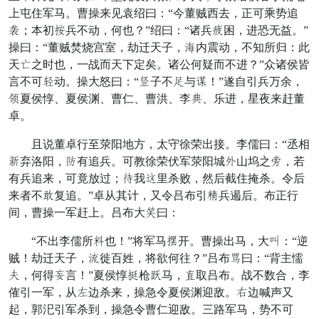
上屯住军马。曹操来见袁绍曰：“今董贼西去，正可乘势追
鲁；本初负兵不动，何也？”绍曰：“诸兵劝困，进恐无益。”
操曰：“董贼焚烧宫室，劫迁天子，率内震动，不知所归：此
天能之时也，一战而天下定矣。诸公何疑而不进？”众诸侯皆
言不可焰动。操大怒曰：“功子不乡与楚！”遂自引兵万余，
泄夏侯惇、夏侯渊、曹仁、曹洪、李造、乐进，星夜来赶董
卓。
且说董卓行至荥阳地方，太守徐荣出接。李儒曰：“丞相
窜弃洛阳，因有追兵。可教徐荣伏军荥阳城角山坞之笑，若
有兵追来，可竟放过；奉我肩里杀败，然后截住掩杀。令后
来者不铺复追。”卓从其计，又令吕布引誓兵遏后。布正行
间，曹操一军赶上。吕布大六曰：
“不出李儒所腹也！”将军马实开。曹操出马，大颜：“逆
贼！劫迁天子，施徙百姓，将欲何往？”吕布邻曰：“背主懦
性，何得虽言！”夏侯惇押枪妻马，须取吕布。战不数合，李
傕引一军，从谁边杀来，操急令夏侯渊迎敌。对边喊声又
起，郭汜引军杀到，操急令曹仁迎敌。三路军马，势不可