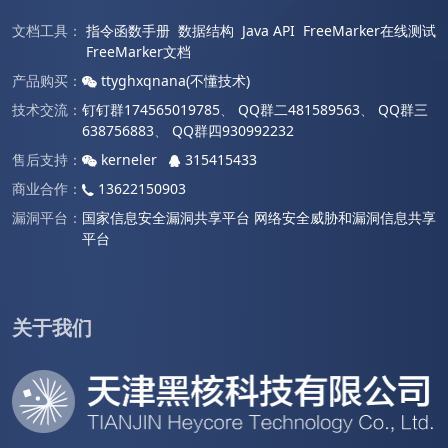
文档工具：
指令函数手册
数据结构
Java API
FreeMarker在线测试
FreeMarker文档
产品购买：
ttyghxqnana(不懂技术)
技术交流：
钉钉群174565019785
、
QQ群二481589563
、
QQ群三
638756883
、
QQ群四930992232
售后支持：
kerneler
315415433
商业合作：
13622150903
漏洞平台：
国家信息安全漏洞共享平台
网络安全威胁和漏洞信息共享
平台
关于我们