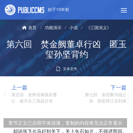
始于10年前
首页
/
功能演示
/
小说
/
《三国演义》
第六回 焚金阙董卓行凶 匿玉
玺孙坚背约
文本文件
上一篇
下一篇
第五回 发矫诏诸镇应曹
第七回 袁绍磐河战公
公 破关兵三英战吕布
孙 孙坚跨江击刘表
章节正文已启用字体混淆，复制的内容将无法正常显示
却说张飞首马赶到关下，关上矢石如前，不得进而回。