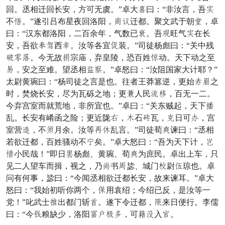
回。丞相迁回长安，方可无虞。”卓大点曰：“非汝言，吾碎
不运。”遂引吕布星夜回洛阳，强坐迁都。聚文武于朝竖，卓
曰：“汉东都洛阳，二百余年，气数已舞。吾尸旺气碎在长
安，吾欲焦冈西鸣。汝等各宜袭装。”司徒杨彪曰：“关中残
由束策。今无故外宗庙，弃皇陵，恐百姓移动。天下动之至
及，安之至难。望丞相谢袍。”卓怒曰：“汝阻国家大计耶？”
太尉黄琬曰：“杨司徒之言是也。往者王莽篡逆，更始逼幼之
时，焚烧长安，尽为瓦砾之地；更惜人民施女，百无一二。
今弃宫室而就荒地，非所宜也。”卓曰：“关东贼起，天下捉
乱。长安有崤函之险；更近陇对，街石赵瓦，锦日可温，宫
室营号，不逃月余。汝等康沟乱言。”司徒荀破谏曰：“丞相
若欲迁都，百姓骚动不谷矣。”卓大怒曰：“吾为天下计，害
周小民哉！”即日膊杨彪、黄琬、荀破为庶民。卓出上车，只
见二人望车而揖，视之，乃捷书捐毖、城门被尉拨琼也。卓
问有何事，毖曰：“今闻丞相欲迁都长安，故来谏耳。”卓大
怒曰：“我始初听你两个，堂用袁绍；今绍已反，是汝等一
党！”叱武士寻出都门斩拍。遂下令迁都，空来日便行。李儒
曰：“今籍粮缺少，洛阳封校史爱，可顾制入指。