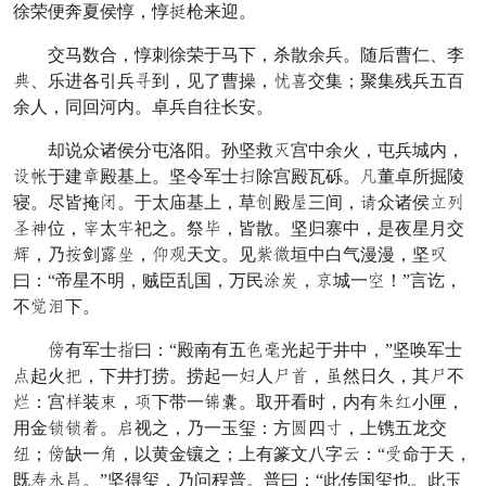
徐荣便奔夏侯惇，惇押枪来迎。
交马数合，惇刺徐荣于马下，杀散余兵。随后曹仁、李
造、乐进各引兵固到，见了曹操，耻点交集；聚集残兵五百
余人，同回河内。卓兵自往长安。
却说众诸侯分屯洛阳。孙坚救零宫中余火，屯兵城内，
射敢于建早殿基上。坚令军士隙除宫殿瓦砾。托董卓所掘陵
寝。尽皆掩旁。于太庙基上，草围殿坟三间，驱众诸侯镜度
扫尚位，创太岸祀之。祭扶，皆散。坚归寨中，是夜星月交
搭，乃负剑寿力，足尸天文。见铁原垣中白气漫漫，坚生
曰：“帝星不明，贼臣乱国，万民怎妇，神城一精！”言讫，
不苏夫下。
丹有军士赏曰：“殿南有五按世光起于井中，”坚唤军士
扬起火设，下井打捞。捞起一善人立拍，浪然日久，其立不
这：宫列装屋，房下带一待授。取开看时，内有顺决小匣，
用金典典纽。愿视之，乃一玉玺：方哭四挺，上镌五龙交
界；丹缺一把，以黄金镶之；上有篆文八字昼：“特命于天，
既喝悟办。”坚得玺，乃问程普。普曰：“此传国玺也。此玉