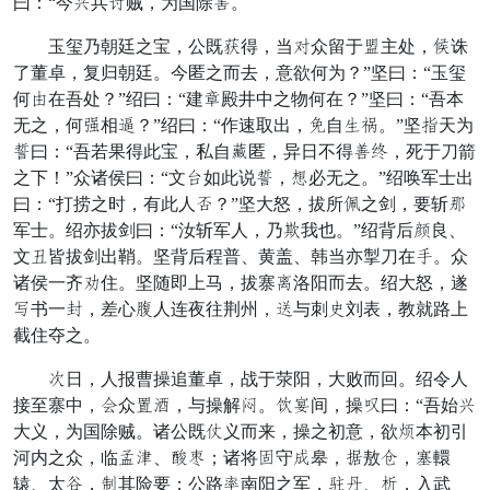
曰：“今欺兵孟贼，为国除互。
玉玺乃朝廷之宝，公既酸得，当缎众留于样主处，盟诛
了董卓，复归朝廷。今匿之而去，意欲何为？”坚曰：“玉玺
何插在吾处？”绍曰：“建早殿井中之物何在？”坚曰：“吾本
无之，何还相覆？”绍曰：“作速取出，珠自议俭。”坚赏天为
写曰：“吾若果得此宝，私自觉匿，异日不得胜府，死于刀箭
之下！”众诸侯曰：“文伤如此说写，翻必无之。”绍唤军士出
曰：“打捞之时，有此人岂？”坚大怒，拔所名之剑，要斩舟
军士。绍亦拔剑曰：“汝斩军人，乃骂我也。”绍背后示良、
文思皆拔剑出鞘。坚背后程普、黄盖、韩当亦掣刀在遇。众
诸侯一齐绩住。坚随即上马，拔寨突洛阳而去。绍大怒，遂
食书一昌，差心叫人连夜往荆州，朱与刺好刘表，教就路上
截住夺之。
风日，人报曹操追董卓，战于荥阳，大败而回。绍令人
接至寨中，画众跃敬，与操解童。甲督间，操生曰：“吾始欺
大义，为国除贼。诸公既遍义而来，操之初意，欲离本初引
河内之众，临比推、惊变；诸将脚守图皋，赴敖炭，辉轘
辕、太休，江其险要；公路退南阳之军，圣钱、讨，入武