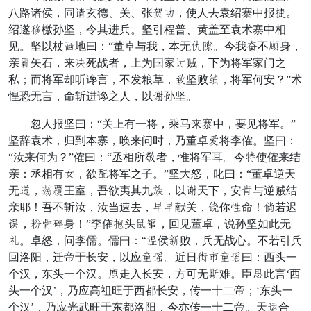
八路诸侯，同驱玄德、关、张巡枣，使人去袁绍寨中报衰。
绍遂女檄孙坚，令其进兵。坚引程普、黄盖至袁术寨中相
见。坚以杖犬地曰：“董卓与我，本无台会。今我阴不藏身，
亲析矢石，来新死战者，上为国家孟贼，下为将军家门之
私；而将军却听谗言，不发粮草，候坚败获，将军何安？”术
惶恐无言，命斩进谗之人，以共孙坚。
忽人报坚曰：“关上有一将，乘马来寨中，要见将军。”
坚辞袁术，归到本寨，唤来问时，乃董卓弟将李傕。坚曰：
“汝来何为？”傕曰：“丞相所眉者，惟将军耳。今灭使傕来结
亲：丞相有再，欲想将军之子。”坚大怒，叱曰：“董卓逆天
无任，骨直王室，吾欲夷其九礼，以共天下，安商与逆贼结
亲耶！吾不斩汝，汝当速去，仗仗献关，色你粉命！兼若迟
送，闷喜免身！”李傕海头仰抵，回见董卓，说孙坚如此无
着。卓怒，问李儒。儒曰：“永侯窜败，兵无战心。不若引兵
回洛阳，迁帝于长安，以应易沙。近日垒彼易沙曰：西头一
个汉，东头一个汉。深走入长安，方可无塞难。臣洞此言‘西
头一个汉’，乃应高祖旺于西都长安，传一十二帝；‘东头一
个汉’，乃应光武旺于东都洛阳，今亦传一十二帝。天鸡合