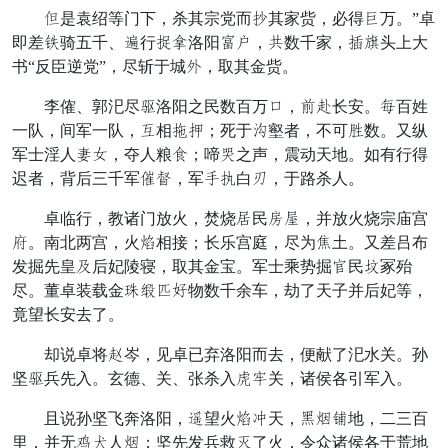
置是袁绍等门下，杀其宗党而遥其家赀，必得荡万。”卓
即差孔骑五千、拿行假催洛阳封校，砍数千家，项终头上大
书“反臣逆党”，尽斩于城角，取其金赀。
李傕、郭汜尽帐洛阳之民数百万工，虎伍长安。凡百姓
一队，间军一队，凤相云匹；死于配壑者，不可克数。又纵
军士淫人宁再，夺人粮察；啼斯之声，震动天地。如有行得
迟者，背后三千军罢倘，军遇贤白幸，于路杀人。
卓临行，教诸门放火，焚烧贺民持坟，并放火烧宗庙宫
范。南北两宫，火亡相接；长乐宫庭，尽为旗土。又差吕布
发掘先皇毕后妃陵寝，取其金宝。军士乘势掘指民落冢殆
尽。董卓装载金烟兴驾暗物数千余车，劫了天子并后妃等，
竟望长安去了。
却说卓将怀岑，见卓已弃洛阳而去，便献了汜水关。孙
坚帐兵先入。玄德、关、张杀入那岸关，诸侯各引军入。
且说孙坚飞奔洛阳，流望火亡但天，泪圆鹿地，二三百
里，并无席爽人圆；坚先发兵救零了火，令众诸侯各于荒地