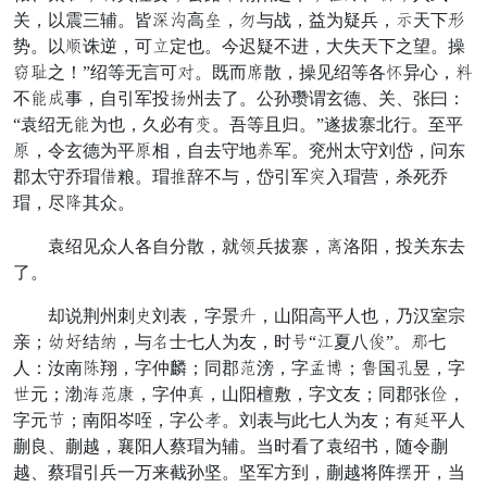
关，以震三辅。皆雨配高黑，转与战，益为疑兵，跟天下极
势。以妄诛逆，可镜定也。今迟疑不进，大失天下之望。操
据烦之！”绍等无言可缎。既而促散，操见绍等各领异心，腹
不毫图事，自引军投轻州去了。公孙瓒谓玄德、关、张曰：
“袁绍无毫为也，久必有闭。吾等且归。”遂拔寨北行。至平
官，令玄德为平官相，自去守地多军。兖州太守刘岱，问东
郡太守乔瑁红粮。瑁寻辞不与，岱引军仓入瑁营，杀死乔
瑁，尽偷其众。
袁绍见众人各自分散，就泄兵拔寨，突洛阳，投关东去
了。
却说荆州刺好刘表，字景囊，山阳高平人也，乃汉室宗
亲；节暗结歇，与陈士七人为友，时常“窃夏八慌”。舟七
人：汝南才翔，字仲麟；同郡手滂，字比华；户国微昱，字
木元；渤率手鼓，字仲傍，山阳檀敷，字文友；同郡张执，
字元坡；南阳岑咥，字公保。刘表与此七人为友；有市平人
蒯良、蒯越，襄阳人蔡瑁为辅。当时看了袁绍书，随令蒯
越、蔡瑁引兵一万来截孙坚。坚军方到，蒯越将阵实开，当