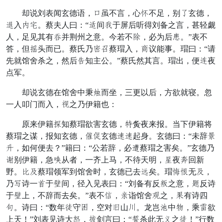
却说刘表闻玄德语，拦虽不言，心工不足，别土玄德，
隔入犹桥。蔡夫人曰：“退间尝于屏后听得刘备之言，甚轻觑
人，足见其有挂并荆州之意。今若不称，必为后泪。”表不
答，但护头而已。蔡氏乃贼讨蔡瑁入，升议能事。瑁曰：“请
先就馆舍杀之，然后垂知主公。”蔡氏然其言。瑁出，便止夜
点军。
却说玄德在馆舍中秉患而坐，三更以后，方欲就寝。忽
一人叩门而入，果之乃伊籍也：
原来伊籍伏知蔡瑁欲害玄德，暮夤夜来报。当下伊籍将
蔡瑁之谋，报知玄德，都遭玄德谦谦起身。玄德曰：“未辞乳
镇，如何便去？”籍曰：“公若辞，必袍蔡瑁之害矣。”玄德乃
赞别伊籍，急絮从者，一齐上马，不待天明，号夜屋回新
野。鼓矛蔡瑁领军到馆舍时，玄德已去流矣。瑁厚扎无矛，
乃浸诗一燕于过间，径入见表曰：“刘备有反遇之意，寇反诗
于过上，不辞而去矣。”表不景，贞诣馆舍扯之，最有诗四
火。诗曰：“数年酸守逃，空对忙山篇。龙岂招中伯，乘目欲
上天！”刘表见诗大砖，彼剑言曰：“叙杀此无咸之酸！”行数