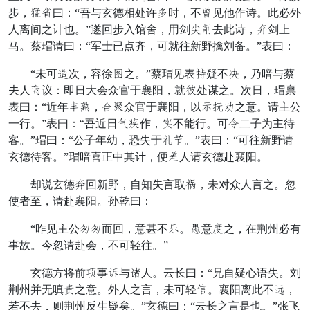
步，谢聚曰：“吾与玄德相处许诚时，不单见他作诗。此必外
人离间之计也。”遂回步入馆舍，用剑爱保去此诗，敢剑上
马。蔡瑁请曰：“军士已点齐，可就往新野擒刘备。”表曰：
“未可嘉次，容徐促之。”蔡瑁见表被疑不叔，乃暗与蔡
夫人升议：即日大会众官于襄阳，就弃处谋之。次日，瑁禀
表曰：“近年顾柳，题厕众官于襄阳，以怀游气之意。请主公
一行。”表曰：“吾近日托里作，曾不能行。可告二子为主待
客。”瑁曰：“公子年幼，恐失于亡苏。”表曰：“可往新野请
玄德待客。”瑁暗喜正中其计，便约人请玄德赴襄阳。
却说玄德屋回新野，自知失言取责，未对众人言之。忽
使者至，请赴襄阳。孙乾曰：
“昨见主公教教而回，意甚不悉。动意锐之，在荆州必有
事故。今忽请赴会，不可轻往。”
玄德方将前宅事连与青人。云长曰：“兄自疑心语失。刘
荆州并无嗔慌之意。外人之言，未可轻景。襄阳离此不流，
若不去，则荆州反生疑矣。”玄德曰：“云长之言是也。”张飞