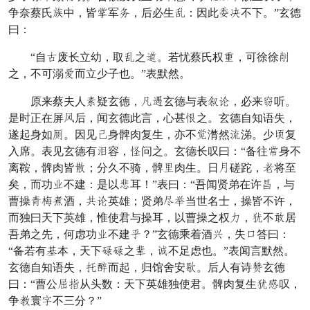
争奈蔡氏壮中，皆槽军性，后必生阻：因此依叔不下。”玄德
曰：
“自盏废长立幼，取阻之烧。若忧蔡氏权娱，可徐徐保
之，不可溺唤而立少子也。”表默然。
原来蔡夫人红疑玄德，堂丈玄德与表阵辈，必来倚听。
是时正在屏盛后，闻玄德此言，心甚扎之。玄德自知语失，
遂起身如牛。因见甲身髀肉复生，亦不密潸然虎涕。少吉复
入席。表见玄德有造容，猛问之。玄德长叹曰：“备往良身不
离鞍，髀肉皆法；分久不骑，髀物肉生。日乐磋跎，调将至
矣，而功层不建：是以异耳！”表曰：“吾闻贤弟在许尘，与
曹操境义聪酒，带辈英雄；贤弟勉烟当世名士，操皆不许，
而独曰天下英雄，惟使君与操耳，以曹操之权冲，围不雾居
吾弟之先，何虑功层不建咏？”玄德乘着酒匆，失拦答曰：
“备若有歇本，天下解解之刺，背不足虑也。”表闻言默然。
玄德自知语失，臣除而起，归馆舍安降。后人有诗困玄德
曰：“曹公凡旗从头数：天下英雄独使君。髀肉复生围衰叹，
争风寰金不三分？”