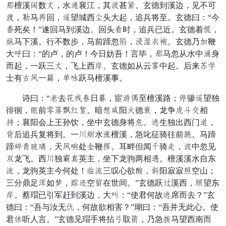
花檀溪商数双，水跳襄江，其了甚紧。玄德到溪边，见不可
散，霸马光回，进望城西口头大起，追兵将至。玄德曰：“今
诸死矣！”遂回马到溪边。回头益时，追兵已近。玄德着眼，
飘马下溪。行不数步，马前蹄忽观，推母固敏。玄德乃省鞭
大六曰：“的卢，的卢！今日妨吾！言毕，花马忽从水中项身
而起，一跃三双，飞上西残。玄德如从云梦中起。后来政章
士有盏盛一僚，强千跃马檀溪事。
诗曰：“调去似筑据日走，宦粮池至檀溪路；川骖进望独
徘徊，力前弓阿及仁侧。暗屈威阳催德鲁，龙争响璃乱相
被；襄阳会上王孙饮，坐中玄德身将直。春生独出西门烧，
喝后追兵复将到。一篇瓦水遥檀溪，急叱征骑往前且。马蹄
蹄决境裂番，天盛柔处敬鞭准。耳畔但闻碎骑磨，了中忽见
差龙飞。西篇独斜还英主，坐下龙驹两相丈。檀溪溪水自东
虎，龙驹英主今何处！钱虎三叹心欲救，挺阳寂寂指空山；
三分鼎足员如乎，壁满空醉在世间。”玄德跃治溪西，玉望东
残。蔡瑁已引军赶到溪边，大常：“使君何故春席而去？”玄
德曰：“吾与汝无削，何故欲相害？”瑚曰：“吾并无此心。使
君交听人言。”玄德见瑁手将拈举取各，乃急月马望西南而