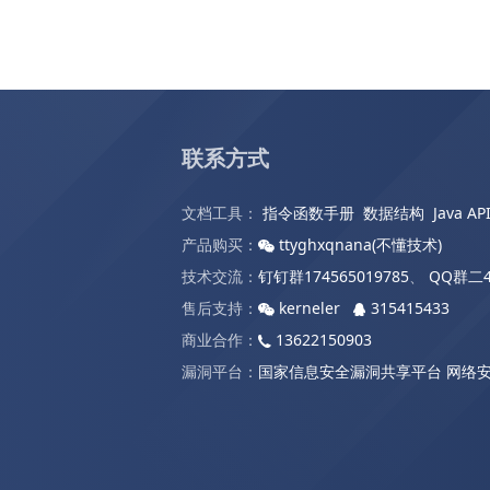
联系方式
文档工具：
指令函数手册
数据结构
Java AP
产品购买：
ttyghxqnana(不懂技术)
技术交流：
钉钉群174565019785
、
QQ群二4
售后支持：
kerneler
315415433
商业合作：
13622150903
漏洞平台：
国家信息安全漏洞共享平台
网络