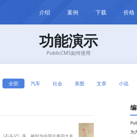
介绍
案例
下载
价格
功能演示
PublicCMS如何使用
全部
汽车
社会
美图
文章
小说
编
Pu
为
名《石头记》等，被列为中国古典四大名