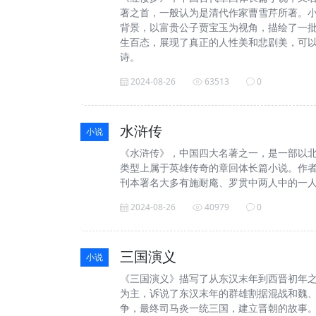
著之首，一般认为是清代作家曹雪芹所著。
背景，以富贵公子贾宝玉为视角，描绘了一
生百态，展现了真正的人性美和悲剧美，可
诗。
2024-08-26
63513
0
水浒传
小说
《水浒传》，中国四大名著之一，是一部以
类型上属于英雄传奇的章回体长篇小说。作
刊本署名大多有施耐庵、罗贯中两人中的一
2024-08-26
40979
0
三国演义
小说
《三国演义》描写了从东汉末年到西晋初年
为主，诉说了东汉末年的群雄割据混战和魏
争，最终司马炎一统三国，建立晋朝的故事