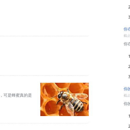
你
截止:
你
你
”，可是蜂蜜真的是
截止:
你