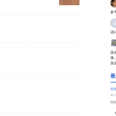
参
请
提
拽
美
最
你
截止:
你