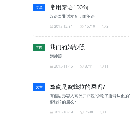
常用泰语100句
文章
汉语普通话发音，附英语
2015-12-31
15710
3
我们的婚纱照
美图
婚纱照
2015-11-15
8741
11
蜂蜜是蜜蜂拉的屎吗?
文章
有俚语形容人高兴开怀说“像吃了蜜蜂屎似的
蜜蜂拉的屎么?
2015-10-19
7680
1