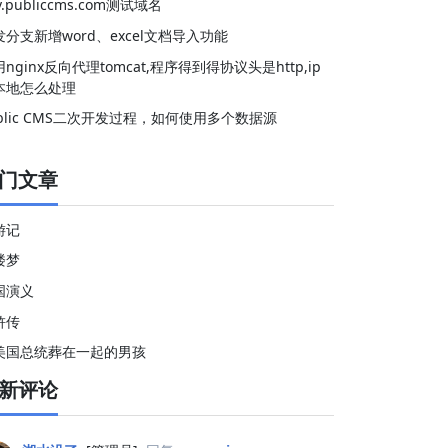
v.publiccms.com测试域名
发分支新增word、excel文档导入功能
nginx反向代理tomcat,程序得到得协议头是http,ip
本地怎么处理
ublic CMS二次开发过程，如何使用多个数据源
门文章
游记
楼梦
国演义
浒传
美国总统葬在一起的男孩
新评论