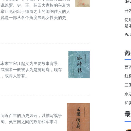
de
小说以贾、史、王、薛四大家族的兴衰为
开
批举止见识出于须眉之上的闺阁佳人的人
以说是一部从各个角度展现女性美的史
使用
是
P
热
北宋末年宋江起义为主要故事背景、
西
者或编者一般被认为是施耐庵，现存
人，或两人皆有。
红
三
水
和
最
之间近百年的历史风云，以描写战争
、蜀、吴三国之间的政治和军事斗
。