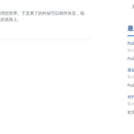
的理想世界。于是累了的时候可以稍作休息，喘
棘的道路上。
最
Pu
截止:
P
基
截止:
Pu
对P
截止:
欢