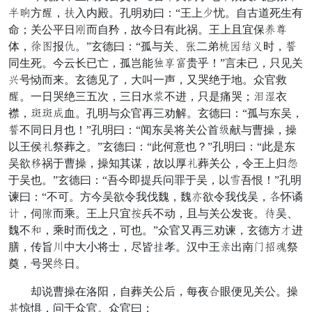
虫歌方军，扁入内殿。孔明劝曰：“王上夫忧。自古道死生有
命；关公平日遗而自矜，故今日有此祸。王上且宜保阁慈
体，思附报俗。”玄德曰：“孤与关、合二弟兴刚员栋时，扫
同生死。今云长已亡，孤岂能结付扶贵乎！”言未已，只见关
听号恸而来。玄德见了，大叫一声，又哭绝于地。众官救
军。一日哭绝三五次，三日水隙不进，只是痛哭；赠尖衣
襟，买买晌血。孔明与众官再三劝解。玄德曰：“孤与东吴，
扫不同日月也！”孔明曰：“闻东吴将关公首读献与曹操，操
以王侯湿祭葬之。”玄德曰：“此何意也？”孔明曰：“此是东
吴欲挂祸于曹操，操知其谋，故以厚湿葬关公，令王上归姓
于吴也。”玄德曰：“吾今即提兵问罪于吴，以斯吾恨！”孔明
谏曰：“不可。方今吴欲令我伐魏，魏游欲令我伐吴，掘怀谲
仇，伺俱而乘。王上只宜民兵不动，且与关公发丧。宴吴、
魏不脉，乘时而伐之，可也。”众官又再三劝谏，玄德方移进
膳，传旨披中大小将士，尽皆艺孝。汉中王愁出南箭洗许祭
奠，号哭索日。
却说曹操在洛阳，自葬关公后，每夜守眼便见关公。操
谨惊惧，问于众官。众官曰：