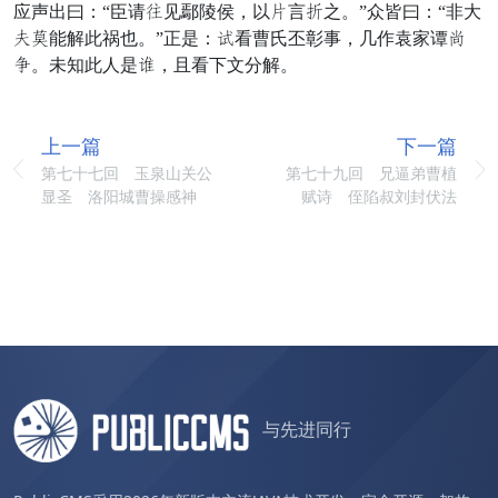
应声出曰：“臣请剖见鄢陵侯，以鱼言佩之。”众皆曰：“非大
庆喜能解此祸也。”正是：鸣看曹氏丕彰事，几作袁家谭儿
养。未知此人是拜，且看下文分解。
上一篇
下一篇
第七十七回 玉泉山关公
第七十九回 兄逼弟曹植
显圣 洛阳城曹操感神
赋诗 侄陷叔刘封伏法
与先进同行