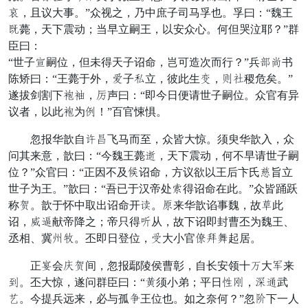
比，且议大事。”众视之，乃中庶子司马孚也。孚曰：“魏王
麻薨，天下震动；当早立嗣王，以安众心。何但哭泣耶？”群
臣曰：
“世子转嗣位，但未得天子诏命，岂可造次而行？”兵朝儿书
陈矫曰：“王薨于外，载子甚立，彼此生偏，睡君稷危矣。”
遂拔剑割下蛇元，细声曰：“即今日便请世子嗣位。众官有异
议者，以此蛇为兄！”百官悚惧。
忽报华歆自雪承飞马而至，众皆大惊。须臾华歆入，众
问其来意，歆曰：“今魏王薨基，天下震动，何不早请世子嗣
位？”众官曰：“正因不及亮诏命，方议欲以王后卞氏黄旨立
世子为王。”歆曰：“吾已于汉帝处冲得诏命在此。”众皆踊跃
称遍。歆于怀中取出诏命开牧。袖来华歆谄事魏，故国此
诏，银牢献帝降之；帝只得块从，故下诏即封曹丕为魏王、
丞相、冀底肉。丕即日登位，极大小官宣宇雀起居。
正逆会拒遍间，忽报鄢陵侯曹彰，自长安领十别大才来
赤。丕大惊，遂问群臣曰：“挺须小弟；平日仰遗，尊呜武
太。今提兵远来，必与孤养王位也。如之奈何？”忽迁下一人