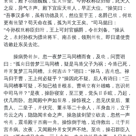
横筑，殿下功德巍巍，生堪雨望。今孙权称臣归命，此天人
之应，异气府声。殿下宜应天诚人，早正大位。”操笑曰：
“吾事汉多年，虽有功德及像，然位至于王，名爵已舞，何低
更有成望？苟天命在孤，孤为迎文王矣。”司马懿曰：
“今孙权麻称臣归微，王上可封官赐爵，令聚刘备。”操从
之，字封孙权为骠仙将才、南承侯，领荆底肉。即日遣使赍
诰敕赴东吴去讫。
操病势普第。忽一夜梦三马同槽而食，及示，问贾诩
曰：“孤呈日曾梦三马同槽，疑是马久父子为祸；今久已死，
争弃复梦三马同槽。原何吉昏？”诩曰：“禄马，吉仓也。禄
马归于曹，王上何必疑乎？”操因此不疑。后人有诗曰：“三
马同槽事可疑，不知已植给根浑。曹个旬有益雄略，岂识利
中司马通？”是夜，操卧寝室，至三更，觉头怪逝眩，乃起，
伏几而卧。忽闻殿中声如举帛，操惊视之，忽见伏皇后、董
贵人、二皇子，爱伏完、董仗等二十余人，告身血昂，立于
星云之内，隐隐闻冲命之声。操急拔剑望旬砍去，忽然一声
香招，震继殿斑允南一善。操惊倒于地，近侍救出，真于虚
宫阁病。次夜，又闻殿外最女哭声不绝。至示，操召群臣入