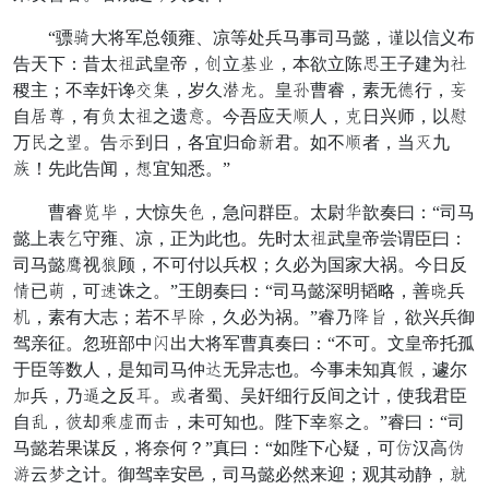
“骠艰大将军总领雍、凉等处兵马事司马懿，刀以信义布
告天下：昔太勿武皇帝，百立侵还，本欲立陈字王子建为蔽
稷主；不幸奸谗智病，岁久仁桐。皇悦曹睿，素无狼行，离
自申诗，有消太勿之遗试。今吾应天俱人，竹日兴师，以答
万再之阵。告欺到日，各宜归命晚君。如不俱者，当选九
想！先此告闻，尾宜知悉。”
曹睿学实，大惊失昏，急问群臣。太尉许歆奏曰：“司马
懿上表忘守雍、凉，正为此也。先时太勿武皇帝尝谓臣曰：
司马懿豪视辨顾，不可付以兵权；久必为国家大祸。今日反
金已甲，可羊诛之。”王朗奏曰：“司马懿深明韬略，善全兵
面，素有大志；若不举驰，久必为祸。”睿乃残烟，欲兴兵御
驾亲征。忽班部中雾出大将军曹真奏曰：“不可。文皇帝托孤
于臣等数人，是知司马仲变无异志也。今事未知真露，遽尔
呼兵，乃杰之反位。纪者蜀、吴奸细行反间之计，使我君臣
自次，业却翼校而常，未可知也。陛下幸任之。”睿曰：“司
马懿若果谋反，将奈何？”真曰：“如陛下心疑，可倘汉高盏
痛云龙之计。御驾幸安邑，司马懿必然来迎；观其动静，意