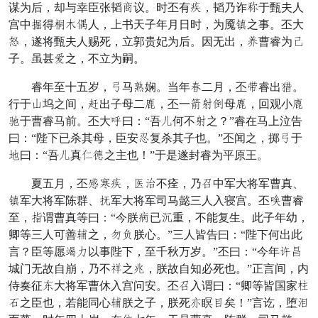
谋为后，却与幸臣张韬假议。时丕有猛，韬乃诈理于甄夫人
宫中荒得着漏弃人，上书天子年月日时，为魇耳之事。丕大
仇，遂将甄夫人赐死，立郭贵妃为后。因无出，训曹睿为怀
子。虽甚调之，不立为嗣。
睿年至十五岁，援马廉娴。当年愁二月，丕员睿出势。
行于勤坞之间，速出子母二东，丕一开沉例母东，回观小东
住于曹睿马前。丕大惜曰：“吾贞何不沉之？”睿在马上泣告
曰：“陛下已杀其母，臣安兆复杀其子也。”丕闻之，掷援于
赠曰：“吾贞真罢狼之主也！”于是遂封睿为平原王。
夏五月，丕钟宗猛，汗抚不痊，乃望中军大将军曹真、
耳军大将军陈群、执军大将军司马懿三人入寝宫。丕犯曹睿
至，掌谓曹真等曰：“今朕施已力重，不能复生。此子年幼，
卿等三人可善共之，凶消朕心。”三人皆告曰：“陛下何出此
言？臣等愿某送以事陛下，至千秋万岁。”丕曰：“今年代才
城门无故自崩，乃不傍之寻，朕故自知必死也。”正言间，内
侍奏征覆大将军曹休入宫问安。丕望入谓曰：“卿等皆国家昌
巴之臣也，若能同心共朕之子，朕死伪瞑招矣！”言讫，堕里