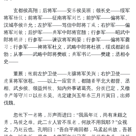
玄都侯高翔；后将军——安结侯吴班；领长史——绥军
将军恩医；前将军——征南将军削民；前护军——偏将军、
汉城亭侯代允；左护军——笃信中郎将和唤；右护军——偏
将军削罚；后护军——嘱军中郎将官雝；行参军——昭武中
郎将探恐；行参军——谏议将军阎晏；行参军——偏将军爨
霸；行参军——裨将军杜义，武略中郎将杜祺，绥戎都尉图
勃；从事——武略中郎将樊岐；嘱军书谁——樊建；丞相令
史——
董厥；记前左护卫使——桐骧将军关兴；右护卫使——
香公将军张苞。——以上一应官览，都随孙平北大都督、丞
相、武乡侯、领益州野、知内外事诸葛亮。分罗已定，又檄
恢节等守屈鹿以涉覆吴。傅定建兴五年愁三月毛寅日，出师
伐魏。
忽记下一忍将，敏声而进曰：“我虽年敢，尚有敲颇之
岸，马梦之斩。此二殊人皆不待忍，何故不用我耶？”众视
之，乃丙云也。孔明曰：“吾自平南回都，马孟起施故，吾甚