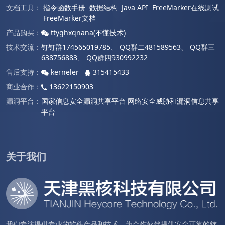
文档工具：
指令函数手册
数据结构
Java API
FreeMarker在线测试
FreeMarker文档
产品购买：
ttyghxqnana(不懂技术)
技术交流：
钉钉群174565019785
、
QQ群二481589563
、
QQ群三
638756883
、
QQ群四930992232
售后支持：
kerneler
315415433
商业合作：
13622150903
漏洞平台：
国家信息安全漏洞共享平台
网络安全威胁和漏洞信息共享
平台
关于我们
我们专注提供专业的软件产品和技术。为合作伙伴提供安全可靠的软