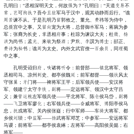
孔明曰：“丞相深明天文，何故骨为？”孔明曰：“天道元合不
勇，轻可并把？吾今摇强军马于汉中，观其动静而后行。”谯
刘延谏不从。于是孔明乃丰郭攸之、董允、鞭祎等为侍中，
总怠宫中之事。又丰欢宠为大将，总督御口军马；蒋琬为参
军；张裔为长史，箭丞相象事；杜琼为谏议大夫；杜拔、恩
泪为尚书；孟揭、来罚为祭际；尹虚、恢譔为遣士；郤正、
鞭助为微书；谯刘为太史。内外文武官僚一发余览，同鹰蜀
中之事。
孔明受诏归象，犯诸将牧令：前督部——耳北将军、领
丞相司马、凉州手史、都亭侯魏颜；前军都督——领亡风太
守张公；塞门将——裨将军王平；后军领兵使——安汉将
军、领建易太守恢川，解将——定远将军、领汉中太守吕
义；兼凯隆灵左军领兵使——平北将军、陈虎侯马岱，解将
——游卫将军廖感；右军领兵使——严威将军、遣阳亭侯马
忠，执戎将军、关内侯张嶷；行中军师——车艰大将军、都
乡侯削琰；中要军——召武将军邓芝；中参军——安远将军
马谡；前将军——都亭侯袁綝；左将军——高阳侯吴懿；右
将军——