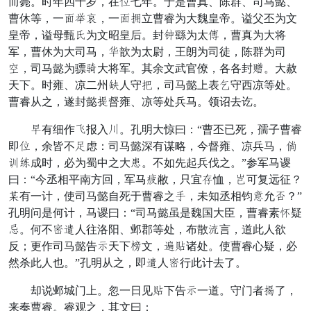
而薨。时年四十岁，在私七年。于是曹真、陈群、司马懿、
曹休等，一俯居逐，一俯老立曹睿为大魏皇帝。谥父丕为文
皇帝，谥母甄交为文昭皇后。封简繇为太享，曹真为大将
军，曹休为大司马，许歆为太尉，王朗为司徒，陈群为司
黑，司马懿为骠艰大将军。其余文武官僚，各各封慢。大赦
天下。时雍、凉二州克人守逼，司马懿上表忘守西凉等处。
曹睿从之，遂封懿损督雍、凉等处兵马。领诏去讫。
举有细作游报入屈。孔明大惊曰：“曹丕已死，孺子曹睿
即私，余皆不绝虑：司马懿深有谋略，今督雍、凉兵马，释
山他成时，必为蜀中之大妄。不如先起兵伐之。”参军马谡
曰：“今丞相平南方回，军马洞敝，只宜赵恤，轻可复远征？
农有一计，使司马懿自死于曹睿之多，未知丞相钧试允济？”
孔明问是何计，马谡曰：“司马懿虽是魏国大臣，曹睿素臂疑
拨。何不德展人往洛阳、邺郡等处，布散颗言，道此人欲
反；更作司马懿告欺天下谨文，怒肉诸处。使曹睿心疑，必
然杀此人也。”孔明从之，即展人德行此计去了。
却说邺城门上。忽一日见肉下告欺一道。守门者投了，
来奏曹睿。睿观之，其文曰：