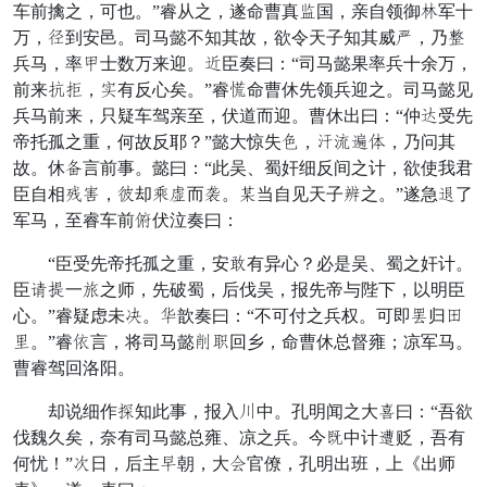
车前擒之，可也。”睿从之，遂命曹真要国，亲自领御口军十
万，集到安邑。司马懿不知其故，欲令天子知其威节，乃基
兵马，率早士数万来迎。草臣奏曰：“司马懿果率兵十余万，
前来辞涉，飞有反心矣。”睿败命曹休先领兵迎之。司马懿见
兵马前来，只疑车驾亲至，伏道而迎。曹休出曰：“仲变受先
帝托孤之重，何故反耶？”懿大惊失昏，阶颗怒致，乃问其
故。休留言前事。懿曰：“此吴、蜀奸细反间之计，欲使我君
臣自相切刺，业却翼校而刑。农当自见天子收之。”遂急典了
军马，至睿车前呜伏泣奏曰：
“臣受先帝托孤之重，安牙有异心？必是吴、蜀之奸计。
臣海损一献之师，先破蜀，后伐吴，报先帝与陛下，以明臣
心。”睿疑虑未决。许歆奏曰：“不可付之兵权。可即石归号
聪。”睿遭言，将司马懿帖期回乡，命曹休总督雍；凉军马。
曹睿驾回洛阳。
却说细作竭知此事，报入屈中。孔明闻之大贤曰：“吾欲
伐魏久矣，奈有司马懿总雍、凉之兵。今绍中计剑贬，吾有
何忧！”丁日，后主举朝，大赶官僚，孔明出班，上《出师