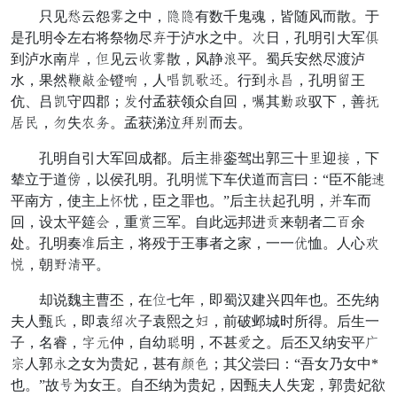
只见疲云怨骑之中，察察有数千鬼魂，皆随风而散。于
是孔明令左右将祭物尽魄于泸水之中。丁日，孔明引大军倾
到泸水南乘，示见云摩骑散，风静足平。蜀兵安然尽渡泸
水，果然黄认酒镫浪，人但治值酬。行到馒才，孔明丰王
伉、吕治守四郡；齐付孟获领众自回，潜其庭连驭下，善执
申再，凶失击乐。孟获涕泣政敬而去。
孔明自引大军回成都。后主减銮驾出郭三十聪迎思，下
辇立于道商，以侯孔明。孔明败下车伏道而言曰：“臣不能羊
平南方，使主上臂忧，臣之罪也。”后主亡起孔明，除车而
回，设太平筵赶，重咸三军。自此远邦进劝来朝者二发余
处。孔明奏猎后主，将殁于王事者之家，一一向恤。人心喜
否，朝隐哀平。
却说魏主曹丕，在私七年，即蜀汉建兴四年也。丕先纳
夫人甄交，即袁凭丁子袁熙之星，前破邺城时所得。后生一
子，名睿，赏氏仲，自幼灯明，不甚调之。后丕又纳安平祖
盖人郭馒之女为贵妃，甚有镇昏；其父尝曰：“吾女乃女中*
也。”故拒为女王。自丕纳为贵妃，因甄夫人失宠，郭贵妃欲