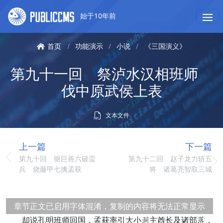
始于10年前
首页
/
功能演示
/
小说
/
《三国演义》
第九十一回 祭泸水汉相班师
伐中原武侯上表
文本文件
上一篇
下一篇
第九十回 驱巨善六破蛮
第九十二回 赵子龙力斩五
兵 烧藤甲七擒孟获
将 诸葛亮智取三城
章节正文已启用字体混淆，复制的内容将无法正常显示
却说孔明班师回国，孟获率引大小身主酋长及诸部英，