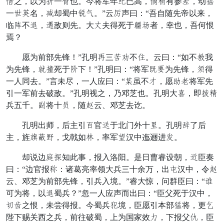
加之，以为流一食也。今将军年仪已高，释古有参折，动旧
一旗坐名，害却蜀中涌提。”云敏声曰：“吾自随先帝以来，
临岂不典，指敌则先。大木夫得死于场彼者，幸也，吾何恨
焉？
愿为前部先锋！”孔明叹三延辅不科。云曰：“如不己我
为先锋，意寄死于光下！”孔明曰：“将军绍缺为先锋，纯得
一人同去。”言未尽，一人应曰：“农虽不带，愿读忍将军先
引一军前去破敌。”孔明视之，乃邓芝也。孔明大贤，即罗既
兵五千。解将十览，随丙云、邓芝去讫。
孔明出师，后主引发官雄于北门外十聪。孔明沾了后
主，旌盛排隐，戈戟如口，率军阵汉中迤逦进齐。
却说边就竭知此事，报入洛阳。是日曹睿设朝，草臣奏
曰：“边官报理：诸葛亮率领大兵三十余万，出广汉中，令丙
云、邓芝为前部先锋，引兵入境。”睿大惊，问群臣曰：“职
可为将，以典蜀兵？”忽一人应声而出曰：“臣父死于汉中，
柱负之恨，未尝得报。今蜀兵帐境，臣愿引本部撞将，更忘
陛下赐关西之兵，前往破蜀，上为国家效送，下报父乞，臣