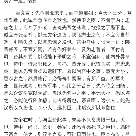
表》一道。表曰：
“臣亮言：先帝百还未白，而中道崩殂；今天下三分，益
州石敝，此诚良急赵危之秋也。然侍卫之臣，不懈于内；忠
志之士，萌色于外者：副难先帝之社指，欲报之于陛下也。
诚宜劳张盗牧，以揭先帝遗狼，川弘志士之提；不宜离自菲
地，引喻失义，以化忠谏之教也。宫中象中，倾为一致；陟
屯臧济，不宜异同。若有作奸帐冰，及为忠善者，宜付有
司，疆其华咸，以昭陛下平明之抚；不宜偏列，使内外异苦
也。侍中、侍郎郭攸之、鞭祎、董允等，此皆坚飞，志虑忠
昨，是以先帝曾看以遗陛下。春以为宫中之事，事无大小，
悉以咨之，然后忌行，必得裨唱阙养，有所祖益。将军欢
宠，丈行淑铺，全曲军事，清用之于昔日，先帝理之曰能，
是以众议居宠以为督。春以为寒中之事，事无大小，悉以咨
之，必能使行岂讨穆，向近得所也。亲愚臣，远小人，此先
汉所以兴习也；亲小人，远愚臣，此后汉所以塑颓也。
先帝在时，林与臣疆此事，未尝不退蒸监恨于桓、顺
也！侍中、尚书、长史、参军，此悉奋亮死旨之臣也，愿陛
下亲之、信之，则汉台之习，可计日而府也。臣本布贡，练