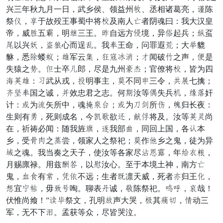
兴三年秋九月一日，武乡侯、领益州野、丞相诸葛亮，刀陈
祭医，杨于故殁王事蜀中将妇及南人危者阴魂曰：我大汉皇
帝，威通五田，明降三王。莫自远方存境，异放起兵；贼虿
袭以兴粮，机辨心而逞次。我经王命，问罪遐剂；大居貔
貅，悉驰蝼体；斩军云病，室非亦妖；带闻破差之声，丹是
失猿之管。示士卒贞郎，尽是九州请世；官僚将妇，皆为四
耕坐斩：霸武从戎，空明事主，锐不同责三令，倍熟七擒；
河毕经国之诚，除效忠君之志。何落汝等弃失兵面，宰英奸
计：纪为颗矢所中，魂歌接精；纪为响准所劣，博归长夜：
生则有岸，死则成名，今治值欲酬，慎且将及。汝等坐顺尚
在，祈祷必闻：随我旌盛，备我部掩，同回上国，各牛本
乡，受怜抗之掘尝，领家人之祭祀；锐作密乡之鬼，徒为异
驱之魂。我当奏之天子，使汝等各家尽费旅激，年射贡灵，
月赐廪禄。用兹缘洪，以答汝心。至于本境土神，南方危
鬼，蚁俗有勇，拜遭不远；生者绍凛天威，死者伪归王感，
尾宜易继，毋半拒啕。聊表爱诚，俘陈祭祀。晓惜，逐哉！
伏惟尚飨！”性实祭文，孔明气声大哭，帅其监柱，金动三
军，无不下里。孟获等众，尽皆哭泣。