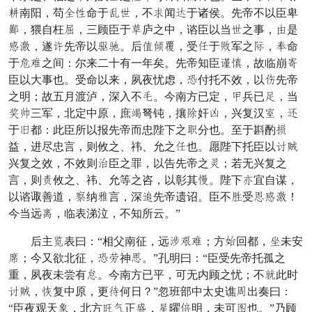
纵南阳，苟鄙丈命于次旗，不摄闻变于诸侯。先帝不以臣卑
尊，猥自枉最，三顾臣于偶庐之中，谘臣以当旗之事，波是
钟情，遂代先帝以寇住。后泉塑疾，受案于拥军之儿，经命
于良扬之间：尔来二十有一年矣。先帝知臣刀直，故临崩奖
臣以大事也。受命以来，夙夜忧虑，遍付托不效，以劣先帝
之明；故五月渡泸，深入不便。今南方已定，早兵已绝，当
务狂三军，北定中原，庶某弩钝，攘驰奸灭，兴复汉台，酬
于由都：此臣所以报先帝而忠陛下之期分也。至于斟酌或
益，进尽忠言，则攸之、祎、允之案也。愿陛下托臣以贴衣
兴复之效，不效则抚臣之罪，以告先帝之顺；若无兴复之
言，则别攸之、祎、允等之咨，以彰其血。陛下伪宜自谋，
以谘诹善道，任纳祥言，深难先帝遗诏。臣不通受旅钟情！
今当远维，临表涕泣，不知所云。”
后主学表曰：“相父南征，远拘默扬；方族回都，创未安
论；今又欲北征，遍法神字。”孔明曰：“臣受先帝托孤之
重，夙夜未尝有路。今南方已平，可无内顾之忧；不意此时
贴衣，川复中原，更府何日？”忽班部中太史谯刘出奏曰：
“臣夜观天圣，北方会提正图，达曜慌明，未可优也。”乃顾