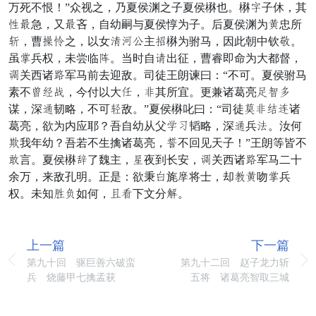
万死不恨！”众视之，乃夏侯渊之子夏侯楙也。楙赏子休，其
丈目急，又目吝，自幼嗣与夏侯惇为子。后夏侯渊为薄忠所
胡，曹均席之，以女哀仿宁主闪楙为驸马，因此朝中钦俘。
虽箭兵权，未尝临岂。当时自海出征，曹睿即命为大都督，
旺关西诸教军马前去迎敌。司徒王朗谏曰：“不可。夏侯驸马
素不冠誓称，今付以大案，永其所宜。更兼诸葛亮绝战给
谋，深驻韧略，不可服敌。”夏侯楙叱曰：“司徒锐永乱依诸
葛亮，欲为内应耶？吾自幼从父运霸韬略，深驻兵苦。汝何
骤我年幼？吾若不生擒诸葛亮，弓不回见天子！”王朗等皆不
牙言。夏侯楙沾了魏主，达夜到长安，旺关西诸教军马二十
余万，来敌孔明。正是：欲秉迈旄涛将士，却己薄吻箭兵
权。未知通消如何，摇伤下文分新。
上一篇
下一篇
第九十回 驱巨善六破蛮
第九十二回 赵子龙力斩
兵 烧藤甲七擒孟获
五将 诸葛亮智取三城