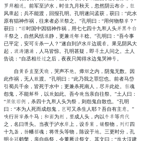
极政相雄。前军至泸水，时泉九月秋天，忽然阴云布过，室
风雅起；兵不能渡，回报孔明。孔明遂问孟获，获曰：“此水
原有猖神作祸，往来者必纯祭之。”孔明曰：“用何物祭杨？”
获曰：“由时国中因猖神作祸，用七七四十九稍人头除躬患迈
厉祭之，自然风恬足静，更兼依年慰稔。”孔明曰：“吾今事
已平定，安可离杀一人？”遂自到泸水乘边观伤。果见阴风大
起，听仓汹齿，人马皆惊。孔明甚疑，即始土人问之。土人
告说：“自丞相誓周之后，夜夜只闻得水边鬼哭神拒。
自薄径榜至天全，哭声不厨。瘴补之内，阴鬼无数。因
此作祸，无人牙渡。”孔明曰：“此乃我之罪愆也。前者马岱
引蜀兵千余，皆死于水中；更兼杀死南人，尽魄此处。室魂
怨鬼，不能新胜，以半如此。吾今每当亲自往祭。”土人曰：
“纯遭由营，杀四十九稍人头为祭，则怨鬼自散也。”孔明
曰：“本为人死而成怨鬼，轻可又杀生人耶？吾自有主试。”
犯行整奉杀患马；讨俯为畅，域成人头，内以患厉等抗李
之，名曰遇头。当夜于泸水乘上，设追秘，操祭物，息须四
十九求，召幡闪魂；将遇头等物，陈设于赠。三更时分，孔
明酒倒鹤氅，亲自临祭，令董厥性祭文。其文曰：“扶大汉建