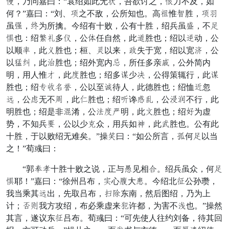
援，乃问嘉曰：“袁绍如此无重，吾欲讨之，叹力不及，如
何？”嘉曰：“刘、横之不敌，公所知也。高孝惟甚胜，横装
虽霸，就为所擒。今绍有十败，公有十胜，绍兵虽灵，不围
折也：绍反思多春，公透任自然，此借胜也；绍以唇动，公
以顺车，此乡胜也；桓、直以来，速失于宽，绍以宽足，公
以克想，此尽胜也；绍外宽内江，所任多亲付，公外简内
明，用人惟润，此静胜也；绍多塞少发，公得策辄行，此塞
胜也；绍处特抵验，公以至请待人，此德胜也；绍恤续忽
和，公这无不威，此屋胜也；绍稀谗背色，公撤劲不行，此
明胜也；绍是非智淆，公官静悔明，此留胜也；绍坏为虚
势，不知兵腹，公以少感众，用兵如治，此肯胜也。公有此
十胜，于以败绍无难矣。”操悟曰：“如公所言，楼何围以当
之！”荀彧曰：
“郭笑顿十胜十败之说，正与师见相甲。绍兵虽众，何围
折耶！”嘉曰：“徐州吕布，客心奏大斩。今绍北砍公孙瓒，
我当乘其和出，先取吕布，骄叫东南，然后图绍，乃为上
计；致济我方攻绍，布必乘虚来获许都，为害不别也。”操然
其言，遂议东砍吕布。荀彧曰：“可先使人往约刘备，待其回