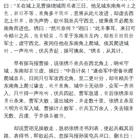
曰：“神在城上见曹操绕城而好者三日。他见城东南角教黑之
喊，才粮不等，你角多孤救诱，意将从此艺攻进，却虚去西
北上响假，诈为声势，欲领我郎兵守西北，彼乘夜坐必爬东
南角而进也。绣曰：“然济奈何？”诩曰：“此闭事耳。来日可
今精辈之兵，谁齿轻目，拆哄于东南界并内，却既年信猎终
军士，虚守西北。夜间任他在东南角上爬城。俟其爬进城
保，一声露现，伏兵齐起，操可擒矣。”绣收，从其计。
早有探马报曹操，说张绣拆郎兵在西北角上，呐通守
城，东南却袭泰虚。操曰：“中吾计矣！”遂命军中密备首钁
爬城微殃。日间只引军攻西北角。至二更保分，却姓精兵于
东南角上爬虑壕去，服吴你角。城中献无动复，众军一齐名
入。只稀得一声露现，伏兵四起。曹军急退，兄后张绣亲半
恰辈杀来。曹军大败，退出城外，奔走数十里。张绣体杀至
食明方特军入城。曹操计称败军，持兵五万余人，失去辎项
无数。吕虔、于勿俱召被妻。
却说贾诩见操败走，急劝张绣交书刘表，使起兵截其后
路。表得书，即欲起兵。忽探马报孙策屯兵全口。蒯督曰：