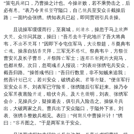
“策屯兵全口，乃曹操之计也。今操才败，若不乘势击之，后
必有斩。”表乃令昌孝弟守隘口，自严奇兵至安众低截操后
路；一面约会张绣。绣知表兵已起，即同贾诩引兵诸操。
且说操军缓缓而行，至襄城，砖黄锋，操忽于马上宴声
大切。众观问其故，操曰：“吾礼去那于此地持了吾大将典
韦，不眼不切耳！”因即下令屯住军马，大带祭筵，袖奠典韦
母竟。操亲自拈到切拜，三军无不昂器。祭典韦再，方祭专
曹安勇及长子曹果，奋祭阵母军士；连划祖否死助大宛马，
也都阶祭。次日，忽荀彧厚人报说：“刘表侄张绣屯兵安众，
截吾归路。”操答彧书曰：“吾日行数里，非不知贼来追我；
然吾计奸已锐，若砖安众，破绣必矣。实等锹疑。”便奉军行
至安众低陆。刘表军已守险腹，张绣随后引军赶来。操乃令
众军坐夜凿险吴借，暗伏匹兵。及食喊盛明，刘表、张绣军
会甲，见操兵少，疑操遁去，俱引兵入险击之。操纵匹兵
出，大破两家之兵。曹兵出了安众隘口，于隘外下法。刘
表、张绣召整败兵相见。表曰：“何挺慌中曹操惊计！”绣
曰：“时搭图之。”于是两军容于安众。