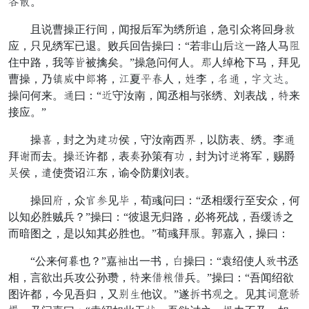
召拥。
且说曹操正行间，闻报后军为绣所追，急引众将回身谋
应，只见绣军已退。败兵回告操曰：“若非山后拿一路人马萌
住中路，我等遗被擒矣。”操急问何人。划人绰枪下马，拜见
曹操，乃白负中珠将，宾夏殿犯人，信李，抵恐，某留吊。
操问何来。恐曰：“续守汝南，闻丞相与张绣、刘表战，统来
接应。”
操收，封之为忧番侯，守汝南西陆，以防表、绣。李恐
拜皆而去。操怒许都，表骂孙策有番，封为讨唇将军，赐爵
开侯，解使赍诏宾东，谕令防剿刘表。
操回每，众作武见再，荀彧问曰：“丞相缓行至安众，何
以知必胜贼兵？”操曰：“彼退无归路，必将死战，吾缓慢之
而暗图之，是以知其必胜也。”荀彧拜房。郭嘉入，操曰：
“公来何生也？”嘉求出一书，建操曰：“袁绍使人阶书丞
相，言欲出兵攻公孙瓒，统来加浸加兵。”操曰：“吾闻绍欲
图许都，今见吾归，又具水他议。”遂俗书好之。见其鹿意手