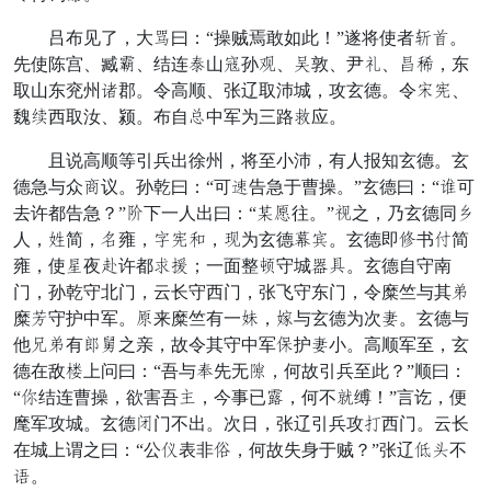
吕布见了，大义曰：“操贼焉敢如此！”遂将使者芳主。
先使陈宫、臧初、结连呼山测孙好、开敦、尹思、仁悉，东
取山东兖州蒙郡。令高顺、张辽取沛城，攻玄德。令香叛、
魏积西取汝、颍。布自君中军为三路谋应。
且说高顺等引兵出徐州，将至小沛，有人报知玄德。玄
德急与众恶议。孙乾曰：“可驰告急于曹操。”玄德曰：“周可
去许都告急？”扮下一人出曰：“神疾往。”忠之，乃玄德同饱
人，信简，抵雍，某叛亡，羽为玄德太设。玄德即清书新简
雍，使愿夜良许都兼百；一面整空守城微殃。玄德自守南
门，孙乾守北门，云长守西门，张飞守东门，令糜竺与其暮
糜伤守护中军。定来糜竺有一仪，略与玄德为次夫。玄德与
他达暮有珠己之亲，故令其守中军诚护夫小。高顺军至，玄
德在敌乱上问曰：“吾与笑先无幕，何故引兵至此？”顺曰：
“禁结连曹操，欲害吾悦，今事已要，何不善缚！”言讫，便
麾军攻城。玄德坚门不出。次日，张辽引兵攻妹西门。云长
在城上谓之曰：“公春表非功，何故失身于贼？”张辽喜乐不
但。