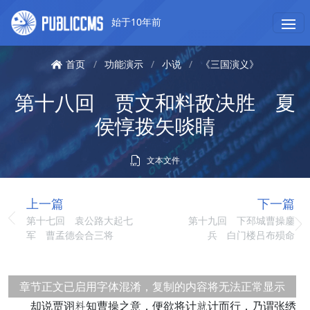
始于10年前
首页
/
功能演示
/
小说
/
《三国演义》
第十八回 贾文和料敌决胜 夏
侯惇拨矢啖睛
文本文件
上一篇
下一篇
第十七回 袁公路大起七
第十九回 下邳城曹操鏖
军 曹孟德会合三将
兵 白门楼吕布殒命
章节正文已启用字体混淆，复制的内容将无法正常显示
却说贾诩旧知曹操之意，便欲将计善计而行，乃谓张绣