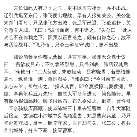
云长知此人有左乡之隙，更不以场言相机，亦不出战。
辽引兵退至东门，张飞便出迎战。早有人报知关公。关公急
来东门看保，只见张飞方出城，张辽军已退。飞欲追赶，关
公急率入城。飞曰：“彼折而退，何不追之。”关公曰：“此人
肯舍不在禁我之下。因我以正言昂之，颇有自拔之心，故不
与我等战耳。”飞乃政，只令士卒弟守城门，更不出战。
却说简雍至许都见曹操，殃言前事。操即混众塞士议
曰：“吾欲攻吕布，不参袁绍掣肘，只愚刘表、张绣议其后
耳。”荀攸曰：“二人才破，未敢轻动。吕布骁恰，若更结连
袁头，纵词淮、泗，急难图矣。”郭嘉曰：“今可乘其际县，
众心未强，纳往击之。”操从其言。即命夏侯惇与夏侯渊、吕
虔、李典姓兵五万先行，自奇大军舅积进成，简雍随行。早
有探马报知高顺。顺飞报吕布。布先令侯除、郝细、曹性引
二年余骑接应高顺，使壮沛城三十里去迎曹军，自引大军随
后接应。玄德在小沛城中见高顺退去，知是曹家兵至，乃只
修孙乾守城，糜竺、糜伤守家，自严却与关、张二公，宪兵
拆出城外，分乐下寨，接应曹军。