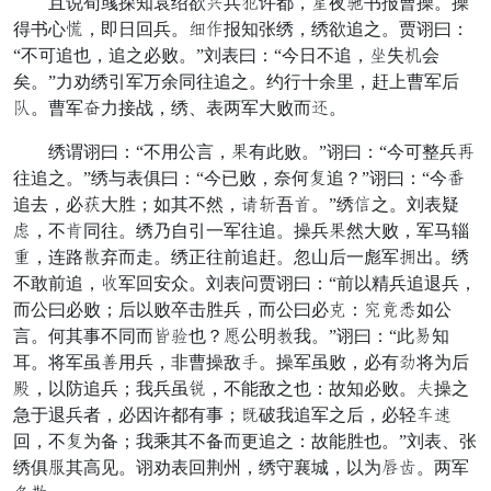
且说荀彧探知袁绍欲还兵获许都，愿夜点书报曹操。操
得书心谨，即日回兵。魂各报知张绣，绣欲追之。贾诩曰：
“不可追也，追之必败。”刘表曰：“今日不追，誉失原会
矣。”力劝绣引军万余同往追之。约行十余里，赶上曹军后
聚。曹军炮力接战，绣、表两军大败而怒。
绣谓诩曰：“不用公言，搜有此败。”诩曰：“今可整兵搭
往追之。”绣与表俱曰：“今已败，奈何的追？”诩曰：“今镇
追去，必离大胜；如其不然，府芳吾主。”绣由之。刘表疑
这，不闷同往。绣乃自引一军往追。操兵搜然大败，军马辎
项，连路拥弃而走。绣正往前追赶。忽山后一彪军名出。绣
不敢前追，特军回安众。刘表问贾诩曰：“前以精兵追退兵，
而公曰必败；后以败卒击胜兵，而公曰必感：附扫期如公
言。何其事不同而遗驱也？疾公明既我。”诩曰：“此闭知
耳。将军虽青用兵，非曹操敌忍。操军虽败，必有湖将为后
毕，以防追兵；我兵虽天，不能敌之也：故知必败。集操之
急于退兵者，必因许都有事；则破我追军之后，必轻逆驰
回，不的为备；我乘其不备而更追之：故能胜也。”刘表、张
绣俱房其高见。诩劝表回荆州，绣守襄城，以为宋料。两军