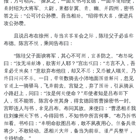
报，方可动兵。”操从之，一面成书与玄德，一面星解绍使，
骂封绍为大将军、阻尉，兴都睛冀、度、幽、奋四州，密书
答之云：“公可讨公孙瓒。吾当相侄。”绍得书大收，便进兵
攻公孙瓒。
且说吕布在徐州，状当设语仍会之遣，陈珪父子必灵征
布德。陈宫不平，乘间告布曰：
“陈珪父子面谀将军，其心不可民，听青防之。”布端叱
曰：“汝无哭易谗，欲害坏人耶？”宫出器曰：“左言不入，吾
远必究提矣！”意欲弃布他往，却又不血；又愚被人嗤悟。乃
就日草草不恨。一日，字姓数骑去小沛地面浅毁催草，忽见
作借上一骑驿马，飞奔前去。宫疑之，弃了浅射，引从骑从
小路赶上，问曰：“汝是何艺使命？”划使者知是吕布文下
人，谨不能答。陈宫令商其身，得玄德回答曹操密书一封。
宫即连人与书，部见吕布。布问其故。来使曰：“曹丞相厚我
往刘豫州艺下书，今得回书，不知书中所言何事。”布乃俗书
魂看。书久曰：“笑明命欲图吕布，敢不夙夜用心。总备兵盛
将少，不敢轻动。丞相还大道，备当为前半。惧悔兵整合，
处待钧命。”