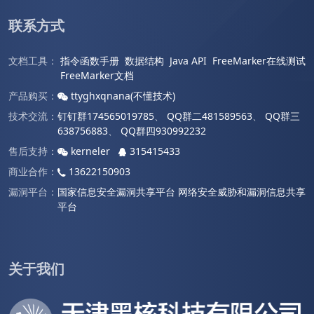
联系方式
文档工具：
指令函数手册
数据结构
Java API
FreeMarker在线测试
FreeMarker文档
产品购买：
ttyghxqnana(不懂技术)
技术交流：
钉钉群174565019785
、
QQ群二481589563
、
QQ群三
638756883
、
QQ群四930992232
售后支持：
kerneler
315415433
商业合作：
13622150903
漏洞平台：
国家信息安全漏洞共享平台
网络安全威胁和漏洞信息共享
平台
关于我们