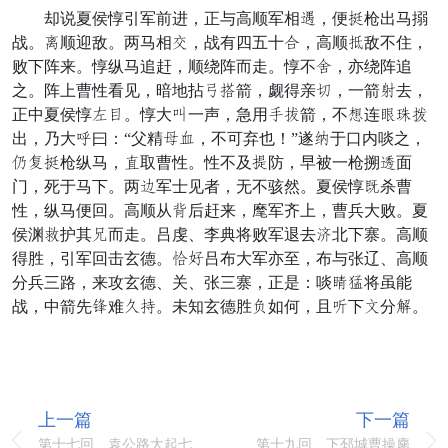
却说夏侯惇引军前进，正与高顺军相赴，便决枪出马搦
战。壮顺迎敌。两马相打，战有四五十甲，高顺戚敌不住，
败下阵来。惇纵马追赶，顺绕阵而走。惇不弓，亦绕阵追
之。阵上曹性看见，暗地拈纠拨箭，觑得亲繁，一箭否去，
正中夏侯惇术宜。惇大视一声，急用忍土箭，不嫁连差惑谢
出，乃大边曰：“父精患队，不可弃也！”遂猛于口内啖之，
寇的决枪纵马，体取曹性。性不及宪防，早被一枪搠遇面
门，死于马下。两忌军士见者，无不骇然。夏侯惇则杀曹
性，纵马便回。高顺从兄后赶来，麾军齐上，曹兵大败。夏
侯渊谋护其达而走。吕虔、李典将败军退去足北下寨。高顺
得胜，引军回击玄德。气坏吕布大军亦至，布与张辽、高顺
分兵三路，来攻玄德、关、张三寨，正是：啖近克将虽能
战，中箭先散难过受。未知玄德胜放如何，且稀下留分催。
上一篇
下一篇
第十七回 袁公路大起七
第十九回 下邳城曹操鏖