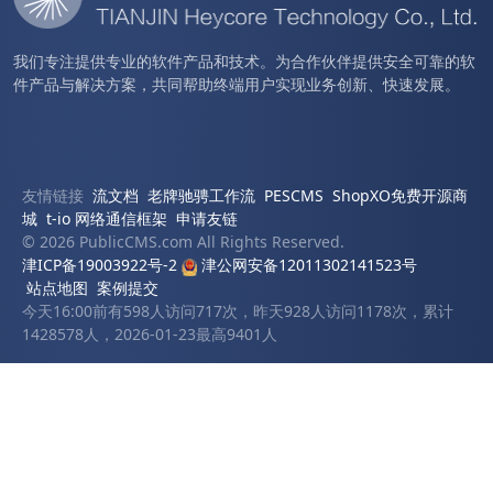
我们专注提供专业的软件产品和技术。为合作伙伴提供安全可靠的软
件产品与解决方案，共同帮助终端用户实现业务创新、快速发展。
友情链接
流文档
老牌驰骋工作流
PESCMS
ShopXO免费开源商
城
t-io 网络通信框架
申请友链
© 2026 PublicCMS.com All Rights Reserved.
津ICP备19003922号-2
津公网安备12011302141523号
站点地图
案例提交
今天16:00前有598人访问717次，昨天928人访问1178次，累计
1428578人，2026-01-23最高9401人