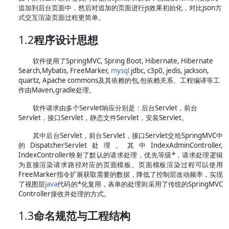
追加到后台页面中，然后对追加的页面进行js效果初始化，对比json方
式交互渲染页面过程更简单。
1.2
程序设计思想
软件使用了SpringMVC, Spring Boot, Hibernate, Hibernate
Search,Mybatis, FreeMarker,
mysql
jdbc, c3p0, jedis, jackson,
quartz, Apache commons及其依赖的包,包依赖关系、工程编译等工
作由Maven,gradle处理。
软件请求由多个Servlet响应分别是：后台Servlet，前台
Servlet，接口Servlet，静态文件Servlet，安装Servlet。
其中后台Servlet，前台Servlet，接口Servlet交给SpringMVC中
的DispatcherServlet处理。其中IndexAdminController,
IndexController映射了默认的请求处理，优先等级*，请求处理逻辑
为直接渲染请求路径对应的页面模板。页面模板渲染过程可以使用
FreeMarker指令扩展获取需要的数据，降低了控制层改动频率，实现
了视图层
java
代码的*化复用，表单的处理则采用了传统的SpringMVC
Controller接收并处理的方式。
1.3
命名规范与工程结构