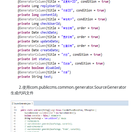
2.使用com.publiccms.common.generator.SourceGenerator
生成代码文件