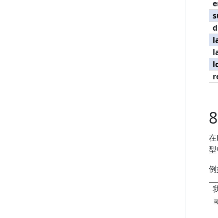
e
s
d
l
l
l
r
8
在
型
例