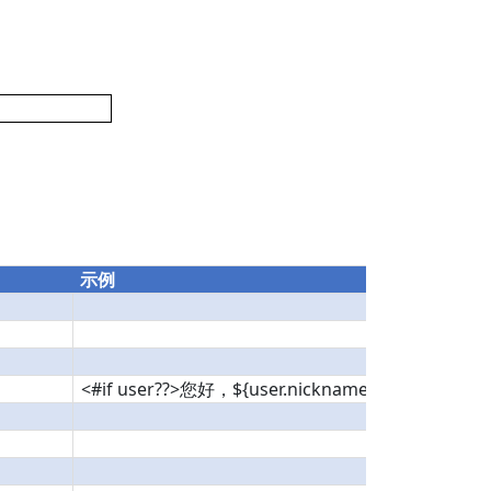
示例
<#if user??>您好，${user.nickname}<#else>未登录<