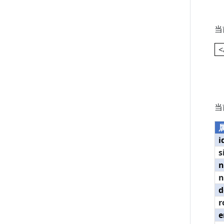
当
<
当
i
s
n
d
r
e