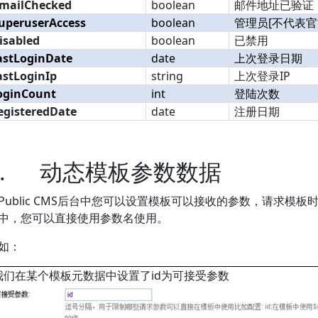
mailChecked
boolean
邮件地址已验证
uperuserAccess
boolean
管理员[不代表官
isabled
boolean
已禁用
astLoginDate
date
上次登录日期
astLoginIp
string
上次登录IP
oginCount
int
登陆次数
egisteredDate
date
注册日期
.
动态模板参数
数据
Public CMS后台中您可以设置模板可以接收的参数，请求模板
中，您可以直接使用参数名使用。
如：
我们在某个模板元数据中设置了id为可接受参数