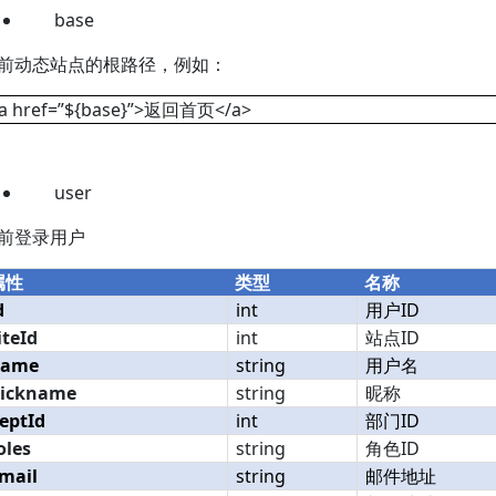
base
前动态站点的根路径，例如：
a href=”${base}”>返回首页</a>
user
前登录用户
属性
类型
名称
d
int
用户
ID
iteId
int
站点ID
name
string
用户名
ickname
string
昵称
eptId
int
部门
ID
oles
string
角色ID
mail
string
邮件地址