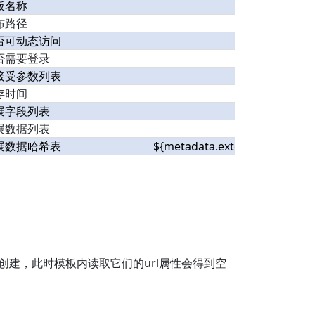
板名称
布路径
否可动态访问
否需要登录
接受参数列表
存时间
展字段列表
展数据列表
展数据哈希表
${metadata.extendData.
扩展
建，此时模板内读取它们的url属性会得到空