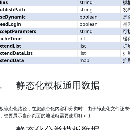
lias
string
模
ublishPath
string
发
seDynamic
boolean
是
eedLogin
boolean
是
cceptParamters
string
可
acheTime
int
缓
xtendList
list
扩
xtendDataList
list
扩
xtendData
map
扩
.
静态化模板通用数据
l
板静态化路径，在您静态化内容和分类时，由于静态化文件还未创
，想要展示当然页面的地址就需要使用${url}
.
静态化分类模板数据