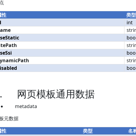
点
属性
类型
d
int
name
stri
seStatic
boo
itePath
stri
seSsi
boo
ynamicPath
stri
isabled
boo
.
网页模板通用数据
metadata
板元数据
属性
类型
名