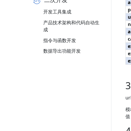
a
p
开发工具集成
u
产品技术架构和代码自动生
n
成
a
c
指令与函数开发
e
数据导出功能开发
e
e
3
ur
模
值
4