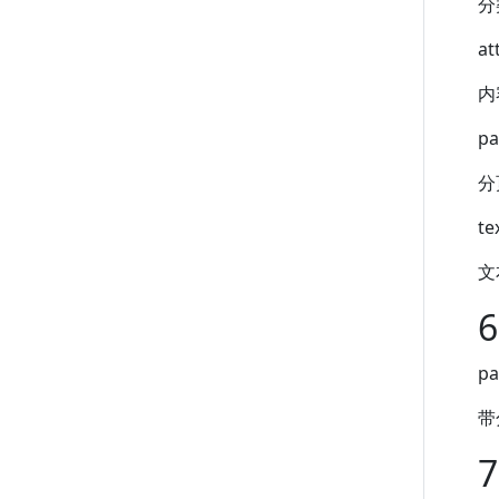
分
at
内
pa
分
te
文
6
pa
带
7