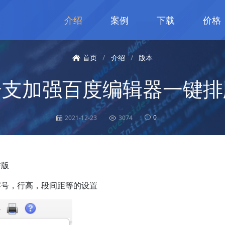
介绍
案例
下载
价格
首页
/
介绍
/
版本
分支加强百度编辑器一键排
0
2021-12-23
3074
排版
字号，行高，段间距等的设置