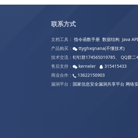
联系方式
文档工具：
指令函数手册
数据结构
Java AP
产品购买：
ttyghxqnana(不懂技术)
技术交流：
钉钉群174565019785
、
QQ群二4
售后支持：
kerneler
315415433
商业合作：
13622150903
漏洞平台：
国家信息安全漏洞共享平台
网络