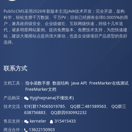
PublicCMS采用2026年新版本主流JAVA技术开发；完全开源，架构
科学，轻松支撑千万数据、千万PV；目前已经拥有全球0.0005%的用
户，兼具政府级安全、企业级健壮、互联网级快速，持续十几年迭
代，诸多明星网站案例。提供免费版本、免费技术支持，为您快速建
站，建设大规模站点提供强大驱动，也是企业级项目产品原型的良好
选择。
联系方式
文档工具：
指令函数手册
数据结构
Java API
FreeMarker在线测试
FreeMarker文档
产品购买：
ttyghxqnana(不懂技术)
技术交流：
钉钉群174565019785
、
QQ群二481589563
、
QQ群三
638756883
、
QQ群四930992232
售后支持：
kerneler
315415433
商业合作：
13622150903