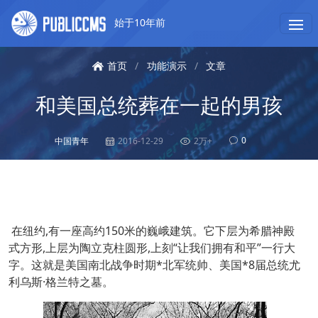
始于10年前
首页
/
功能演示
/
文章
和美国总统葬在一起的男孩
0
中国青年
2016-12-29
2万+
在纽约,有一座高约150米的巍峨建筑。它下层为希腊神殿
式方形,上层为陶立克柱圆形,上刻“让我们拥有和平”一行大
字。这就是美国南北战争时期*北军统帅、美国*8届总统尤
利乌斯·格兰特之墓。