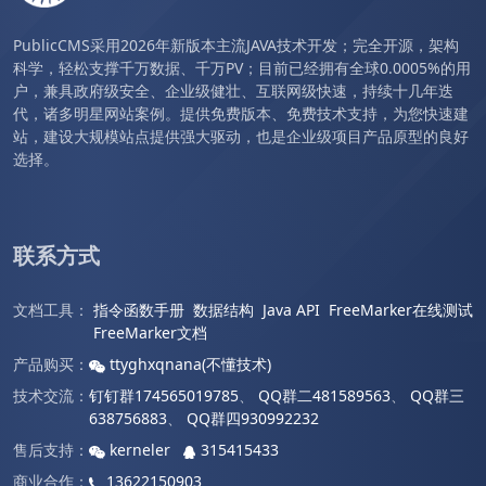
PublicCMS采用2026年新版本主流JAVA技术开发；完全开源，架构
科学，轻松支撑千万数据、千万PV；目前已经拥有全球0.0005%的用
户，兼具政府级安全、企业级健壮、互联网级快速，持续十几年迭
代，诸多明星网站案例。提供免费版本、免费技术支持，为您快速建
站，建设大规模站点提供强大驱动，也是企业级项目产品原型的良好
选择。
联系方式
文档工具：
指令函数手册
数据结构
Java API
FreeMarker在线测试
FreeMarker文档
产品购买：
ttyghxqnana(不懂技术)
技术交流：
钉钉群174565019785
、
QQ群二481589563
、
QQ群三
638756883
、
QQ群四930992232
售后支持：
kerneler
315415433
商业合作：
13622150903