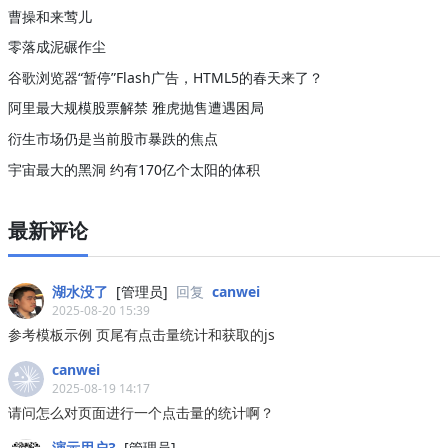
曹操和来莺儿
零落成泥碾作尘
谷歌浏览器“暂停”Flash广告，HTML5的春天来了？
阿里最大规模股票解禁 雅虎抛售遭遇困局
衍生市场仍是当前股市暴跌的焦点
宇宙最大的黑洞 约有170亿个太阳的体积
最新评论
湖水没了
[管理员]
回复
canwei
2025-08-20 15:39
参考模板示例 页尾有点击量统计和获取的js
canwei
2025-08-19 14:17
请问怎么对页面进行一个点击量的统计啊？
演示用户3
[管理员]