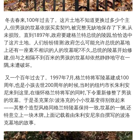
冬去春来,100年过去了。这片土地不知道更换过多少个主
人,但男孩的坟墓依据买卖契约,被完整无缺地保存了下来,从
未损毁。直到1897年,政府要建格兰特总统的陵园,恰恰选中
了这片土地。人们纷纷猜测:政府怎么可能允许总统的墓地
上还有一座素不相识的人的坟墓呢?不久,总统的陵墓开始修
建,但与之相隔不到百米的男孩的坟墓却依然静静地守在一
隅,未遭破坏。
又一个百年过去了。1997年7月,格兰特将军陵墓建成100
周年,也是小孩去世200周年的时候,当时的纽约市长朱利安
尼来到这里,在缅怀格兰特将军的同时,下令重新修整了男孩
的坟墓。于是圣克莱尔·波洛克的小小坟墓变得别致起来
——其整个造型风格同格兰特陵墓保持一致,坟墓的一侧,还
特意立上一块木牌,上面记载着由朱利安尼亲自撰写的波洛
克墓地的故事。