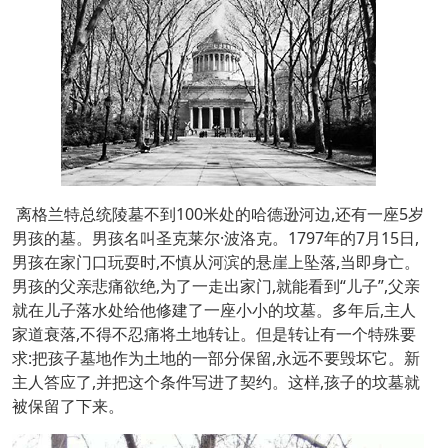
离格兰特总统陵墓不到100米处的哈德逊河边,还有一座5岁
男孩的墓。男孩名叫圣克莱尔·波洛克。1797年的7月15日,
男孩在家门口玩耍时,不慎从河滨的悬崖上坠落,当即身亡。
男孩的父亲悲痛欲绝,为了一走出家门,就能看到“儿子”,父亲
就在儿子落水处给他修建了一座小小的坟墓。多年后,主人
家道衰落,不得不忍痛将土地转让。但是转让有一个特殊要
求:把孩子墓地作为土地的一部分保留,永远不要毁坏它。新
主人答应了,并把这个条件写进了契约。这样,孩子的坟墓就
被保留了下来。