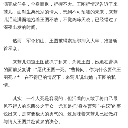
满完成任务，全身而退，把握不大。王图把情况告诉了来
莺儿，面对生离死别的情人，想到不可预测的未来，来莺
儿泪流满面地抱着王图不放，不觉鸡啼天晓，已经错过了
深夜出发的时间。
然而，军令如山。王图被绳索捆绑押入大牢，准备斩
首示众。
来莺儿知道王图被抓了起来，为救王图，她跪在曹操
的面前反复讲：“愿代王图一死。”曹操问，你为什么要代王
图死？*，在不得已的情况下，来莺儿说出她与王图的私
情。
其实，一个人死是容易的，但活着的人敢于将自己最
见不得人的东西公之于众，尤其是把“身在曹营心在汉”的事
说出来，是需要极大的勇气的。这意味着来莺儿已经做好
与情人王图共赴黄泉的决心。