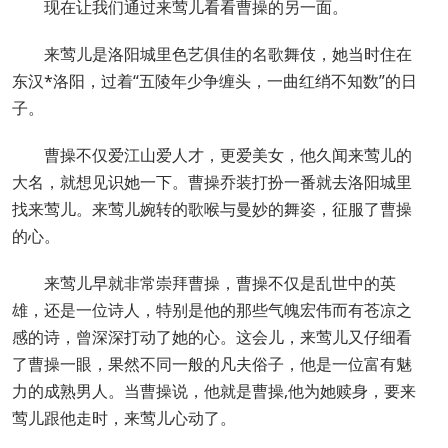
现在让我们通过来莺儿看看曹操的另一面。
来莺儿是洛阳城里色艺俱佳的名歌舞伎，她当时住在
东汉*洛阳，过着“五陵年少争缠头，一曲红绡不知数”的日
子。
曹操不仅爱江山爱人才，更爱美女，他久闻来莺儿的
大名，就想见识她一下。曹操乔装打扮一番就去洛阳城里
找来莺儿。来莺儿婉转的歌喉与曼妙的舞姿，征服了曹操
的心。
来莺儿早就非常崇拜曹操，曹操不仅是乱世中的英
雄，还是一位诗人，特别是他的那些气魄宏伟而有苍凉之
感的诗，曾深深打动了她的心。这会儿，来莺儿又仔细看
了曹操一眼，果然不同一般的凡夫俗子，他是一位富有魅
力的成熟男人。当曹操说，他就是曹操,他为她赎身，要来
莺儿跟他走时，来莺儿心动了。