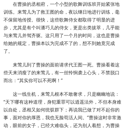
在曹操的丞相府，一个小型的歌舞训练班开始紧张地
训练。来莺儿为了救王图的命，夜以继日地进行训练，毫
不保留地传授。很快，这些歌舞侍女都取得了明显的进
步，尤其是有个叫潘巧儿的侍女，更是出类拔萃，几乎能
与来莺儿并驾齐驱。这只用了一个月的时间，这也是曹操
给她的规定，曹操本以为完成不了的，想不到她竟完成
了。
来莺儿到了曹操的面前请求代王图一死。曹操看着这
些天来消瘦了的来莺儿，有一丝怜悯袭上心头，不禁脱口
而出：“其实你可以不死啊！”
这一线生机，来莺儿根本不敢奢求，只是幽幽地说：
“天下哪有这种道理，身犯重罪可以逍遥法外，不但本身难
以自处，丞相又如何统驭群下；再说我已做了对不起你的
事，面对你的厚恩，我也无脸苟活人间。”曹操这时非常激
动，眼前的女子，已经大难临头，还为别人着想，为曹操