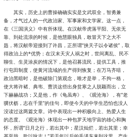
其实，历史上的曹操确确实实是文武双全，智勇兼
备，才气过人的一代政治家、军事家和文学家。这一点，
在《三国演义》中有所体现。在汉献帝虎落平阳、无依无
靠、到处流浪的时候，是他慧眼独具，敢冒天下之大不
韪，将汉献帝迎接到了许昌，正所谓“挟天子以令诸侯”，取
得政治上的*优势；在汉末天灾人祸之时，世间离乱、民不
聊生、生灵涂炭的情况下，是他召募流民，提供工具，推
行屯田制度，使黄河流域的生产得到恢复；在万马齐喑，
政治黑暗时，是他破除门第观念，唯才是举，不拘一格，
使大将许褚、典韦、曹洪这些出身贫寒之人脱颖而出，立
下赫赫战功；又是他，作《龟虽寿》、《观沧海》，有“老
骥伏枥，志在千里”的佳句，即使今天的中学生恐怕也没人
没读过这两篇文章。诗中表现出一种积极向上、热爱人生
的态度。《观沧海》体现出一种包罗天地宇宙的雄心和胸
怀，所谓“日月之行，若出其中；星汉灿烂，若出其里；幸
甚至哉，歌以咏志！”若干年以后的毛泽东来到这里，产生