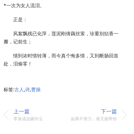
*一次为女人流泪。
正是：
风絮飘残已化萍，莲泥刚倩藕丝萦，珍重别拈香一
瓣，记前生；
情到浓时情转薄，而今真个悔多情，又到断肠回首
处，泪偷零！
标签:
古人
,
诗
,
曹操
上一篇
下一篇
零落成泥碾作尘
如果不努力，谁又能帮你