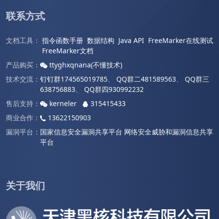
联系方式
文档工具：
指令函数手册
数据结构
Java API
FreeMarker在线测试
FreeMarker文档
产品购买：
ttyghxqnana(不懂技术)
技术交流：
钉钉群174565019785
、
QQ群二481589563
、
QQ群三
638756883
、
QQ群四930992232
售后支持：
kerneler
315415433
商业合作：
13622150903
漏洞平台：
国家信息安全漏洞共享平台
网络安全威胁和漏洞信息共享
平台
关于我们