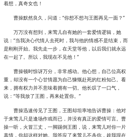
着想，真奇女也！
曹操默然良久，问道：“你想不想与王图再见一面？”
万万没有想到，来莺儿自有她的一套爱情逻辑，她
说：“当我决心代情人去死时，我与他的情感不是结束，而
是刚刚开始。我先走一步，在天堂等他，以后我们就永远
在一起了。所以，我现在不见他！”
曹操顿时惊讶万分，非常感动。他心想，自己位高权
重，却没有一个心甘情愿为自己慷慨赴死的红粉知己。看
来，拥有权力并不意味着拥有一切。他长叹了一口气，
说：“等我放了王图，再来处置你。”
曹操迅速传见了王图，王图却坦率地告诉曹操：他对
于来莺儿只是逢场作戏而已，并没有真正的爱情可言。曹
操一听，火冒三丈，一脚踢倒王图，说，来莺儿对你一片
真情，你却这样对她。我答应了来莺儿不杀你，趁我现在