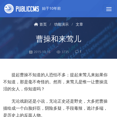
始于10年前
首页
/
功能演示
/
文章
曹操和来莺儿
1
2015-10-16
3735
提起曹操不知道的人恐怕不多；提起来莺儿来如果你
不知道，那是毫不奇怪的。然而，来莺儿是惟一让曹操流
泪的女人，你知道吗？
无论戏剧还是小说，无论正史还是野史，大多把曹操
描绘成一个白脸奸臣，阴险多疑，手段毒辣，诡计多端，
是历史上的反面人物。