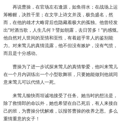
再说曹操，在官场左右逢源，如鱼得水；在战场上运
筹帷幄，决胜千里；在文学上诗文并茂，极负盛名，然
而，在他的雄才大略背后也隐藏着极大的孤独。他曾经发
出“对酒当歌，人生几何？譬如朝露，去日苦多！”的感慨。
他自然对人世间的至情和至性，有着超乎常人的鉴别能
力。对来莺儿的真情流露，他不但没有嫉妒，没有气愤，
而且是十分感动。
曹操为了进一步试探来莺儿的真情挚爱，他叫来莺儿
在一个月内训练出一个小型歌舞班，只要她能做到他就同
意来莺儿可以代情人一死。
来莺儿愉快而坦诚地接受了任务。她当时的想法是，
除了救情郎的命以外，她也希望在自己死后，有人来接自
己的班，为曹操分忧解难，以报答曹操的收养之恩。多么
重情重意的女子！