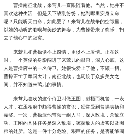
曹操南征北战，来莺儿一直跟随着他。当然，她并不
喜欢这种生活，但是天下战乱纷纷，她到哪里安身立命
呢？只能听天由命，如此罢了！来莺儿在战争的空隙里，
以她的动听的歌喉与美妙的舞姿，为曹操带来了欢乐，扫
去了他心中的寂寞。
来莺儿和曹操谈不上感情，更谈不上爱情。正在这
时，一个英俊的身影闯进了来莺儿的眼帘，深入心底。这
人是曹操府中的一名侍卫。她很快爱上了他，不顾一切。
曹操正忙于军国大计，南征北战，也周旋于众多美女之
间，并不知道来莺儿的事情。
来莺儿喜欢的这个侍卫叫做王图，魁梧而机警，一表
人才，在丞相府中颇得曹操的赏识，经常受到曹操表扬和
嘉奖。一次，曹操派他带领一组人马，深入敌境，杀敌立
功。王图的具体任务是深入敌境，窥探敌人的虚实以及囤
粮的处所。这是一件十分危险、艰巨的任务，是否能够圆