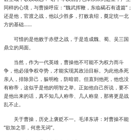
同样的心境，与曹操呼应：“魏武挥鞭，东临碣石有遗篇”；
还是他，官渡之战，他以少胜多，打败袁绍，奠定统一北
方的基础……
可惜的是他败于赤壁之战，于是造成魏、蜀、吴三国
鼎立的局面。
当然，作为一代英雄，曹操他不可能不为权力而斗
争，他必须争权夺势，才能实现其政治目标。为此他杀死
亲人，排除异己，躲明枪，防暗箭。但直到他死，他也没
有称帝，这似乎是他的明智之举。正如他自己所说，要不
是他出来的话，真不知几人称帝、几人称皇，那将更是战
乱不止。
关于曹操，历史上褒贬不一。毛泽东讲：对曹操不能
“欲加之罪，何患无词”。