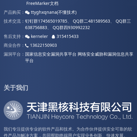
FreeMarker文档
产品购买：
ttyghxqnana(不懂技术)
技术交流：
钉钉群174565019785
、
QQ群二481589563
、
QQ群三
638756883
、
QQ群四930992232
售后支持：
kerneler
315415433
商业合作：
13622150903
漏洞平台：
国家信息安全漏洞共享平台
网络安全威胁和漏洞信息共享
平台
关于我们
我们专注提供专业的软件产品和技术。为合作伙伴提供安全可靠的软
件产品与解决方案，共同帮助终端用户实现业务创新、快速发展。