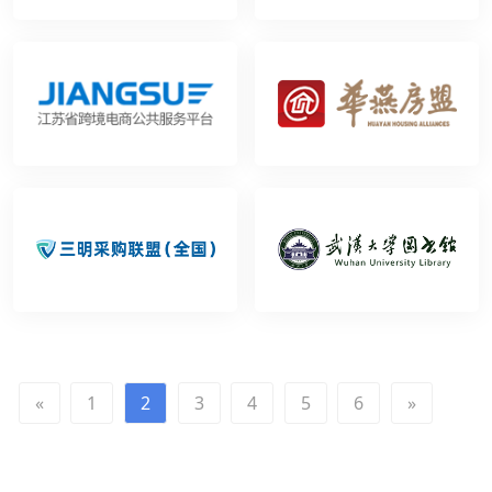
«
1
2
3
4
5
6
»