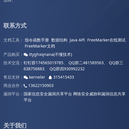
联系方式
文档工具：
指令函数手册
数据结构
Java API
FreeMarker在线测试
FreeMarker文档
产品购买：
ttyghxqnana(不懂技术)
技术交流：
钉钉群174565019785
、
QQ群二481589563
、
QQ群三
638756883
、
QQ群四930992232
售后支持：
kerneler
315415433
商业合作：
13622150903
漏洞平台：
国家信息安全漏洞共享平台
网络安全威胁和漏洞信息共享
平台
关于我们