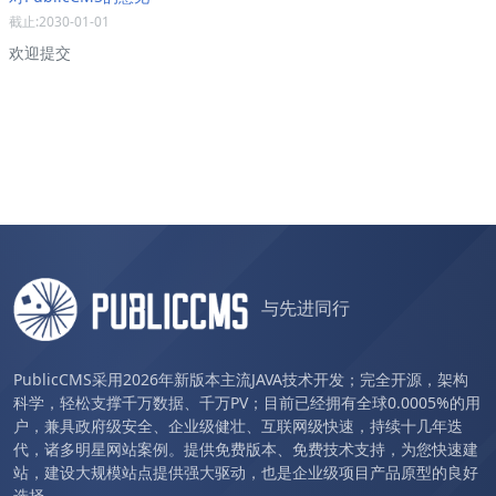
截止:2030-01-01
欢迎提交
与先进同行
PublicCMS采用2026年新版本主流JAVA技术开发；完全开源，架构
科学，轻松支撑千万数据、千万PV；目前已经拥有全球0.0005%的用
户，兼具政府级安全、企业级健壮、互联网级快速，持续十几年迭
代，诸多明星网站案例。提供免费版本、免费技术支持，为您快速建
站，建设大规模站点提供强大驱动，也是企业级项目产品原型的良好
选择。