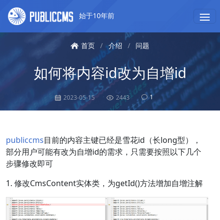
始于10年前
首页
/
介绍
/
问题
如何将内容id改为自增id
1
2023-05-15
2443
publiccms
目前的内容主键已经是雪花id（长long型），
部分用户可能有改为自增id的需求，只需要按照以下几个
步骤修改即可
1. 修改CmsContent实体类，为getId()方法增加自增注解