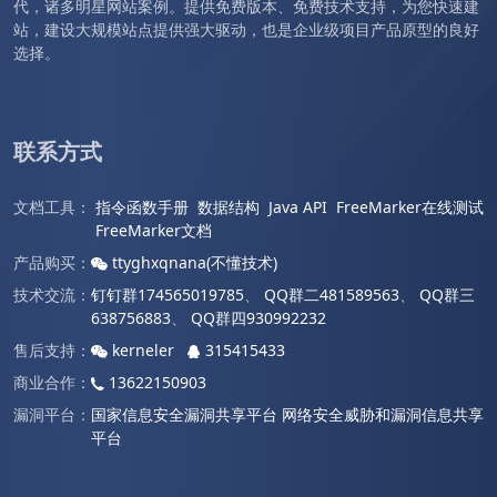
代，诸多明星网站案例。提供免费版本、免费技术支持，为您快速建
站，建设大规模站点提供强大驱动，也是企业级项目产品原型的良好
选择。
联系方式
文档工具：
指令函数手册
数据结构
Java API
FreeMarker在线测试
FreeMarker文档
产品购买：
ttyghxqnana(不懂技术)
技术交流：
钉钉群174565019785
、
QQ群二481589563
、
QQ群三
638756883
、
QQ群四930992232
售后支持：
kerneler
315415433
商业合作：
13622150903
漏洞平台：
国家信息安全漏洞共享平台
网络安全威胁和漏洞信息共享
平台