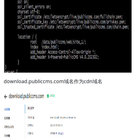
download.publiccms.com域名作为cdn域名