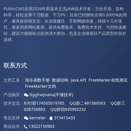
PublicCMS采用2026年新版本主流JAVA技术开发；完全开源，架构
科学，轻松支撑千万数据、千万PV；目前已经拥有全球0.0005%的用
户，兼具政府级安全、企业级健壮、互联网级快速，持续十几年迭
代，诸多明星网站案例。提供免费版本、免费技术支持，为您快速建
站，建设大规模站点提供强大驱动，也是企业级项目产品原型的良好
选择。
联系方式
文档工具：
指令函数手册
数据结构
Java API
FreeMarker在线测试
FreeMarker文档
产品购买：
ttyghxqnana(不懂技术)
技术交流：
钉钉群174565019785
、
QQ群二481589563
、
QQ群三
638756883
、
QQ群四930992232
售后支持：
kerneler
315415433
商业合作：
13622150903