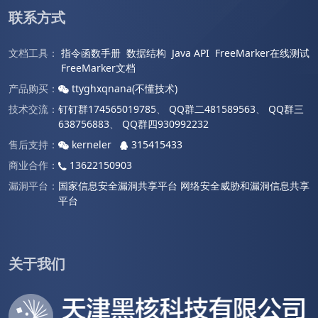
联系方式
文档工具：
指令函数手册
数据结构
Java API
FreeMarker在线测试
FreeMarker文档
产品购买：
ttyghxqnana(不懂技术)
技术交流：
钉钉群174565019785
、
QQ群二481589563
、
QQ群三
638756883
、
QQ群四930992232
售后支持：
kerneler
315415433
商业合作：
13622150903
漏洞平台：
国家信息安全漏洞共享平台
网络安全威胁和漏洞信息共享
平台
关于我们