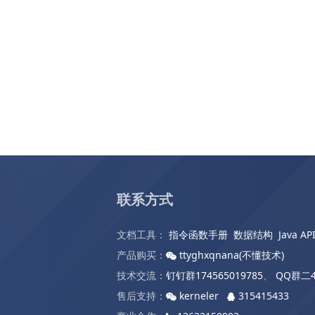
联系方式
文档工具：
指令函数手册
数据结构
Java AP
产品购买：
ttyghxqnana(不懂技术)
技术交流：
钉钉群174565019785
、
QQ群二4
售后支持：
kerneler
315415433