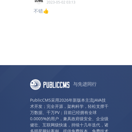
2023-05-02 03:13
不错👍
与先进同行
PublicCMS采用2026年新版本主流JAVA技
术开发；完全开源，架构科学，轻松支撑千
万数据、千万PV；目前已经拥有全球
0.0005%的用户，兼具政府级安全、企业级
健壮、互联网级快速，持续十几年迭代，诸
多明星网站案例。提供免费版本、免费技术