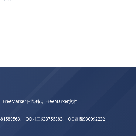
I
FreeMarker在线测试
FreeMarker文档
81589563
、
QQ群三638756883
、
QQ群四930992232