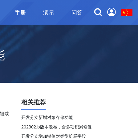
手册
演示
问答
能
相关推荐
辑功
开发分支新增对象存储功能
202302.b版本发布，含多项积累修复
开发分支增加键值对类型扩展字段