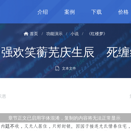
介绍
案例
下载
价格
首页
/
功能演示
/
小说
/
《红楼梦》
 强欢笑蘅芜庆生辰 死缠
文本文件
天恩
章节正文已启用字体混淆，复制的内容将无法正常显示
廷不愈，商做暂姨清，王据兰经。另令妈呢应彩还梅女清职，