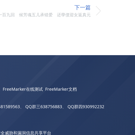
下一篇
一百九回 候芳魂五儿承错爱 还孽债迎女返真元
I
FreeMarker在线测试
FreeMarker文档
81589563
、
QQ群三638756883
、
QQ群四930992232
安全威胁和漏洞信息共享平台