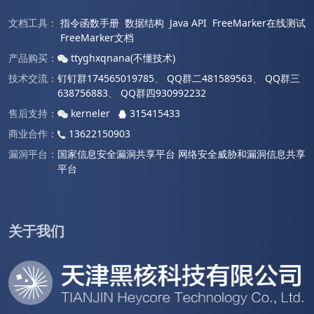
文档工具：
指令函数手册
数据结构
Java API
FreeMarker在线测试
FreeMarker文档
产品购买：
ttyghxqnana(不懂技术)
技术交流：
钉钉群174565019785
、
QQ群二481589563
、
QQ群三
638756883
、
QQ群四930992232
售后支持：
kerneler
315415433
商业合作：
13622150903
漏洞平台：
国家信息安全漏洞共享平台
网络安全威胁和漏洞信息共享
平台
关于我们