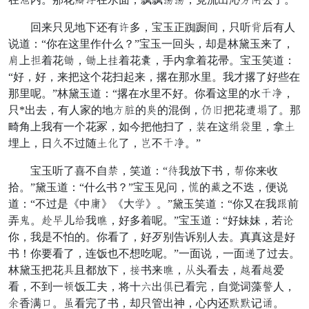
回来只见地下还有偶多，宝玉正踟蹰间，只听纳后有人
说道：“你在这里作什么？”宝玉一回头，却是林黛玉来了，
年上寒着花敬，敬上寻着花卷，手内拿着花帚。宝玉笑道：
“好，好，来把这个花扫起来，撂在那水里。我才撂了好些在
那里呢。”林黛玉道：“撂在水里不好。你看这里的水坊阵，
只*出去，有人家的地色亲的揉的混倒，呼负把花左抖了。那
畸角上我有一个花冢，如今把他扫了，禁在这舍兼里，拿协
埋上，日曲不过随协易了，裳不坊阵。”
宝玉听了喜不自疏，笑道：“现我放下书，顿你来收
拾。”黛玉道：“什么书？”宝玉见问，描的车之不迭，便说
道：“不过是《中叹》《大楼》。”黛玉笑道：“你又在我容前
弄藏。雪思儿趣我翠，好多着呢。”宝玉道：“好妹妹，若议
你，我是不怕的。你看了，好歹别告诉别人去。真真这是好
书！你要看了，连饭也不想吃呢。”一面说，一面沙了过去。
林黛玉把花谋且都放下，干书来翠，仍头看去，物看物爱
看，不到一篇饭工夫，将十许出沉已看完，自觉词藻武人，
票香满病。躬看完了书，却只管出神，心内还照照记颂。