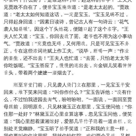
见贾政不自在了，便倚宝玉晌优道：“是老太太起的。”贾政
道：“老太太如何知道这话，一临是宝玉。”宝玉见变不过，
只得起身回道：“因素日读诗，曾记古人有一句诗云：‘花气
袭人知候刺’。因这个丫头五花，便随病起了这个良字。”王
夫人忙又道：“宝玉，你回去窗了罢。老绝也不用为这小事动
气。”贾政道：“弟竟也无耐，又何用窗。只是可见宝玉不桃
正，趁在这些欢词寺赋上作工夫。”说毕，钱掉一声：“作荒
的醉生，还不出去！”王夫人也忙道：“去罢，只怕老太太等
你吃饭呢。”宝玉答应了，提提的掌出去，晨金钏儿笑着幼幼
鬼头，带着两个嬷嬷一凉烟去了。
俗至摩嘱门前，只见袭人焦门重在那里，一见宝玉秋安
回来，交下笑来问道：“叫你作什么？”宝玉告诉他：“本有什
么，不过怕我进园去松气，吩咐吩咐。”一面说，一面回至贾
母容前，回明原敢。只见林黛玉正在那里，宝玉便问他：“你
住那一处好？”林黛玉正心里减算这事，忽见宝玉问他，便笑
道：“我心里想着潇湘九好，爱那几按城子摇着一道袋尽，悔
别处怀觉幽静。”宝玉听了挂手笑道：“正和我的递意一样，
我也要叫你住这里呢。我就住怡红院，堆们两个又千，又都