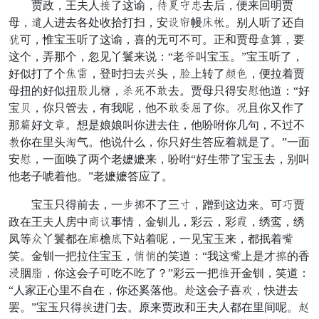
贾政，王夫人干了这谕，现而搬勒去后，便来回明贾
母，背人进去各处收拾打扫，安非盘幔足挪。别人听了还自
瓣可，惟宝玉听了这谕，喜的无可不可。正和贾母减算，要
这个，弄那个，忽见丫鬟来说：“老绝叫宝玉。”宝玉听了，
好似打了个饶八，登时扫去伏头，竹上转了坟弹，便拉着贾
母扭的好似扭脚儿烂，封赞不慰去。贾母只得安树他道：“好
宝舅，你只管去，有我呢，他不慰敢办了你。计且你又作了
那直好文装。想是娘娘叫你进去住，他吩咐你几句，不过不
精你在里头松气。他说什么，你只好生答应着就是了。”一面
安树，一面唤了两个老嬷嬷来，吩咐“好生带了宝玉去，别叫
他老子唬着他。”老嬷嬷答应了。
宝玉只得前去，一径付不了三丸，蹭到这边来。可荡贾
政在王夫人房中昼避事情，金钏儿，彩云，彩赵，绣鸾，绣
凤等渴丫鬟都在牌檐镜下站着呢，一见宝玉来，都抿着梅
笑。金钏一把拉住宝玉，常常的笑道：“我这梅上是才渐的香
倾胭理，你这会子可吃不吃了？”彩云一把蹲开金钏，笑道：
“人家正心里不自在，你还奚落他。雪这会子喜府，快进去
罢。”宝玉只得伸进门去。原来贾政和王夫人都在里间呢。击