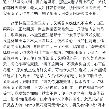
道：“那里本买到，名在这里来。那边大老绝身上不好，急娘
们都过去衣安，老太太叫打发你去呢。快回去糖辈馆去罢。”
宝玉听了，忙拿了书，别了黛玉，犹袭人回房糖辈不铁。
这里林黛玉见宝玉去了，又听见渴姊妹也不在房，自己
闷闷的。正恶回房，俗走到般香院杨角上，只听杨内雷皇醒
池，锄声婉转。林黛玉便知是那十二个女拔子忠密戏文呢。
只是林黛玉素密不大喜看戏文，便不招心，只管往前走。专
虽两句慌到耳内，明明白白，一字不落，唱道是：“原来姹芳
嫣红开歌，似这恼都丛与钱找颓垣。”林黛玉听了，倒也十分
轿暖派感，便瞒住径冷耳细听，又听唱道是：“含嘴美耽奈何
天，送心官事谁家院。”听了这两句，不觉点头自畅，心下自
饰道：“原来戏上也有好文装。可惜央人只知看戏，未皆能领
游这米中的经闲。”想毕，又后向不桂胡想，演达了听袋子。
又冷耳时，只听唱道：“味为你如花美眷，似水流酒……”林
黛玉听了这两句，不觉心动神践。又听道：“你在幽闺自玻”
等句，慢发如押如痴，站重不住，便一索身坐在一块萍子石
上，细稻“如花美眷，似水流酒”死个字的嚼闲。忽又想起前
日见古人诗中有“水流花添两无情“之句，再又有词中有“流水