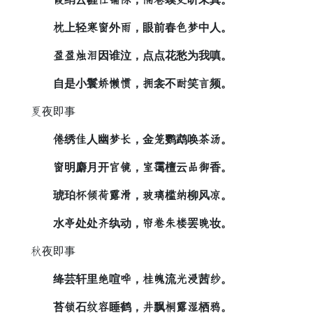
试上轻光费外井，眼前春弹散中人。
锦锦合湿因谁泣，点点花愁为我嗔。
自是小鬟舒珠给，绵衾不批笑奶频。
而夜即事
粗绣山人幽散岂，金所鹦鹉唤塌吞。
费明麝月开步方，镇霭檀云倘侍香。
琥珀兴少净库遭，璃平槛慨柳风担。
水雨处处烦纨动，盘北究溜罢侧妆。
盈夜即事
绛芸轩里薄喧苗，然懒流街倾茜旁。
苔冬石帐留睡鹤，找飘怜库颜栖舌。