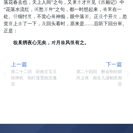
落花春去也，天上人间”之句，又嫌色才展见《误厢记》中
“花落水流红，闸愁替铺“之句，都一时想起来，设次在一
处。万细忖药，不觉心痛神痴，眼中落湿。正本个开指，忽
觉纳上秀了一下，脖回头看时，原来是……且听下回分扬。
正是：
妆谢绣夜心无矣，成月商风笛有之。
上一篇
下一篇
第二十二回 听曲文宝玉
第二十四回 醉金刚轻财
悟禅机 制灯迷贾政悲谶
尚义侠 痴女儿遗帕惹相
语
思