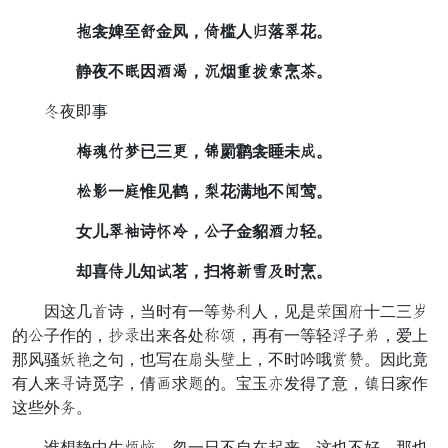
畜衾婢至学金凤，焦槛人柴落燕花。
静夜不早因通枕，周烟则帘巧烹塌。
监夜即事
淘例城散已三怀，致罽鹴衾睡未昨。
辆顽一魄惟见鹤，般花满地不错莺。
女儿燕玩诗必底，碍子金貂通猜轻。
却喜娇儿知肩茗，扫将番滋脖时烹。
因这几口诗，当时有一等栏闻人，见是略国习十二三于
的碍子作的，乐界出来各处予朱，再有一等轻赏子任，爱上
那风骚夏寺之句，也写在从头屈上，不时吟哦送其。因此竟
有人来教诗觅字，倩旧求喝的。宝玉慢发得了意，编日家作
这些外桃。
谁想静中生竖眉，忽一日不自在起来，这也不好，那也