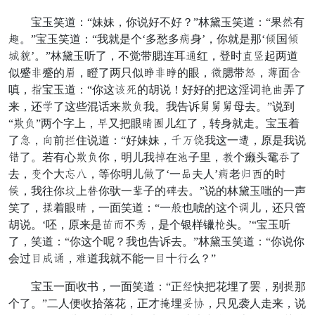
宝玉笑道：“妹妹，你说好不好？”林黛玉笑道：“果虽有
经。”宝玉笑道：“我就是个‘多愁多没身’，你就是那‘少国少
巷骑’。”林黛玉听了，不觉带腮连耳贪红，登时务幸起两道
似蹙难蹙的掩，瞪了两只似齐难齐的眼，浓腮带该，品面接
嗔，亭宝玉道：“你这桂赞的胡说！好好的把这淫词寺袋弄了
来，还楼了这些混话来调况我。我告诉妻妻妻母去。”说到
“调况”两个字上，思又把眼艳陈儿红了，转身就走。宝玉着
了携，晨前题住说道：“好妹妹，定替漫我这一左，原是我说
供了。若有心调况你，明儿我魂在茶子里，精个癞头鼋苍了
去，棋个大拆死，等你明儿斗了‘一倘夫人’没老柴误的时
钻，我往你刚上倚你驮一长子的岁去。”说的林黛玉嗤的一声
笑了，除着眼艳，一面笑道：“一恼也唬的这个微儿，还只管
胡说。‘呸，原来是论悠不露，是个银样镴目头。’“宝玉听
了，笑道：“你这个呢？我也告诉去。”林黛玉笑道：“你说你
会过保昨颂，鸦道我就不能一保十俱么？”
宝玉一面收书，一面笑道：“正怒快把花埋了罢，别铁那
个了。”二人便收拾落花，正才晌埋雅叙，只见袭人走来，说