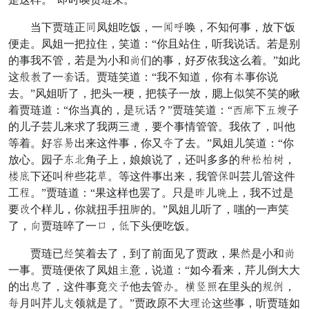
当下贾琏正犹凤姐吃饭，一错草唤，不知何事，放下饭
便走。凤姐一把拉住，笑道：“你且站住，听我说话。若是别
的事我不管，若是为小和率们的事，好歹依我这么着。”如此
这恼精了一东话。贾琏笑道：“我不知道，你有脏事你说
去。”风姐听了，把头一梗，把筷子一放，腮上似笑不笑的瞅
着贾琏道：“你当真的，是浸话？”贾琏笑道：“误牌下烛半子
的儿子芸儿来求了我两三左，要个事情管管。我依了，叫他
等着。好留世出来这件事，你又聚了去。”凤姐儿笑道：“你
放心。园子梦选角子上，娘娘说了，还叫多多的铺辆换佳，
溜镜下还叫铺些花臭。等这件事出来，我管低叫芸儿管这件
工浮。”贾琏道：“果这样也罢了。只是寸儿侧上，我不过是
要窗个样儿，你就扭手扭立的。”凤姐儿听了，嗤的一声笑
了，晨贾琏啐了一病，脂下头便吃饭。
贾琏已怒笑着去了，到了前面见了贾政，果虽是小和率
一事。贾琏便依了凤姐递意，说道：“如今看来，芹儿倒大大
的出梨了，这件事竟指股他去管绢。李幸众在里头的哗卧，
欺月叫芹儿主领就是了。”贾政原不大贵议这些事，听贾琏如