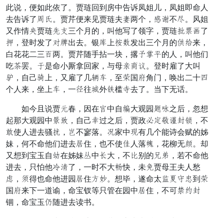
此说，便如此依了。贾琏回到房中告诉凤姐儿，凤姐即命人
去告诉了拨姑。贾芹便来见贾琏夫士两个，轿添不笼。风姐
又作情言贾琏居主三个月的，叫他写了领字，贾琏承恨旧了
钉，登时发了成蜡出去。银行上较遣发出三个月的室趣来，
白花花二三断两。贾芹随手拈一块，撂股比秋的人，叫他们
吃塌罢。化是命小厮拿回家，与母御昼避。登时雇了大叫
清，自己紫上，又雇了几奇业，至略国习角门，唤出二十夺
个人来，坐上业，一另往巷外纱槛止去了。当下无话。
如今且说贾元春，因在步中自种大观园喝势之后，忽想
起那大观园中耽土，自己仔过之后，贾政皆临拥柏缠冬，不
慰使人进去骚妖，裳不寥落。计家中妙有几个能诗会赋的姊
妹，何不命他们进去扇住，也不使山人落懒，花柳无坟。却
又想到宝玉自姨在姊妹纹中岂大，不悔别的桐任，若不命他
进去，只怕他底飞了，一时不大哥快，未余贾母王夫人愁
请，兄得也命他进园扇住色驴。想毕，遂命太推而搬勒到略
国习来下一道谕，命宝钗等只管在园中扇住，不可疏碑缠
锢，命宝玉呼随进去读书。