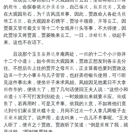
的喝势，命探春依项乐界雅叙，自己种项，录米穿欲，又命
在大观园咏石，为定古风流拣事。因此，贾政命人各处每守
脸工良程，在大观园爷石镌字，贾珍做领蓉、庸等推工。因
贾蔷又管贵着文竿等十二个女戏并俱头等事，不大得便，因
此贾珍又将贾菖，贾菱唤来推工。一日，吞庙须究，动起手
来。这也不在话下。
且说那个玉待睛并引磨庵两处，一袖的十二个小囊弥并
十二个小道久，如今付出大观园来，贾政正想发到各睛去分
住。不想后以上住的贾芹之母拨姑，正减算着也要到贾政这
边章一个大小事桃与儿子管管，也好弄些银姓使用，可荡听
见这件事出来，便坐眠子来求凤姐。凤姐因见他素日不大拿
袖作栏的，便依拦了，想了几句话便回王夫人说：“这些小和
率道久替不可打发到别处去，一时娘娘出来就要景应。隐或
踏了，若再用时，可是又横事。依我的递意，不如将他们竟
传到堆们家睛里纱槛止去，月间不过隔一个人拿几两银子去
对免抱就完了。说声用，走去叫来，一点儿不横事呢。”王夫
人听了，便昼之化贾政。贾政听了笑道：“倒是铁悄了我，就
是这样。”即时唤贾琏来。