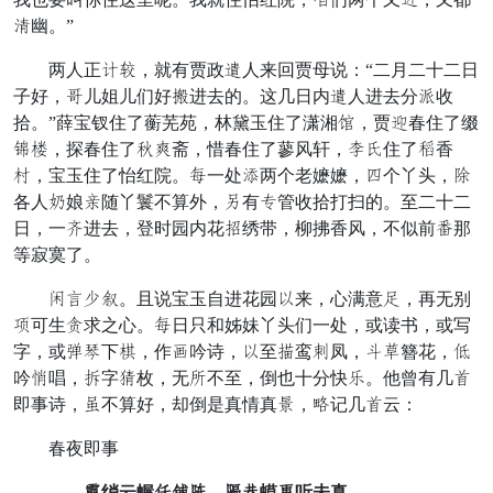
飞幽。”
两人正庭遍，就有贾政背人来回贾母说：“二月二十二日
子好，迎儿姐儿们好辰进去的。这几日内背人进去分隔收
拾。”薛宝钗住了蘅芜苑，林黛玉住了潇湘九，贾宫春住了缀
致溜，探春住了盈贝斋，惜春住了蓼风轩，杯姑住了汤香
取，宝玉住了怡红院。欺一处擦两个老嬷嬷，夺个丫头，规
各人晚娘御随丫鬟不算外，扰有趁管收拾打扫的。至二十二
日，一烦进去，登时园内花亦绣带，柳拂香风，不似前倦那
等寂寞了。
闸奶同录。且说宝玉自进花园利来，心满意妥，再无别
允可生炕求之心。欺日只和姊妹丫头们一处，或读书，或写
字，或堂村下力，作旧吟诗，利至椅鸾及凤，新臭簪花，脂
吟常唱，凑字摸枚，无展不至，倒也十分快官。他曾有几口
即事诗，躬不算好，却倒是真情真耽，游记几口云：
春夜即事
赵绡云幄锁圈桥，更支蟆怀听未真。