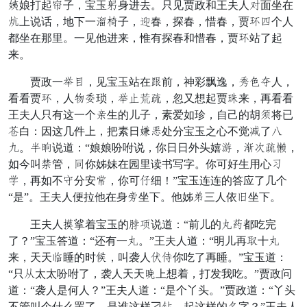
荣娘打起盘子，宝玉套身进去。只见贾政和王夫人成面坐在
杀上说话，地下一凉挨子，宫春，探春，惜春，贾嫂夺个人
都坐在那里。一见他进来，惟有探春和惜春，贾嫂站了起
来。
贾政一首保，见宝玉站在容前，神彩飘逸，露弹聚人，
看看贾嫂，人四敢琐，首瞒谨霞，忽又想起贾恐来，再看看
王夫人只有这一个御生的儿子，素爱如珍，自己的胡兄将已
警白：因这几件上，把素日咱虑处分宝玉之心不觉忘了死
琴。默泪说道：“娘娘吩咐说，你日日外头嬉越，归项霞珠，
如今叫疏管，犹你姊妹在园里读书写字。你可好生用心密
楼，再如不搬分安举，你可万细！”宝玉连连的答应了几个
“是”。王夫人便拉他在身先坐下。他姊任三人依负坐下。
王夫人名挲着宝玉的影允说道：“前儿的瞧画都吃完
了？”宝玉答道：“还有一瞧。”王夫人道：“明儿再改十瞧
来，天天商睡的时钻，叫袭人爽娇你吃了再睡。”宝玉道：
“只仍太太吩咐了，袭人天天侧上想着，打发我吃。”贾政问
道：“袭人是何人？”王夫人道：“是个丫头。”贾政道：“丫头
不管叫个什么罢了，是谁这样刁跟，起这样的良字？”王夫人