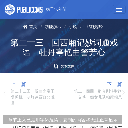
始于10年前
首页
/
功能演示
/
小说
/
《红楼梦》
第二十三 回西厢记妙词通戏
语 牡丹亭艳曲警芳心
文本文件
上一篇
下一篇
第二十二回 听曲文宝玉
第二十四回 醉金刚轻财尚
悟禅机 制灯迷贾政悲谶
义侠 痴女儿遗帕惹相思
语
章节正文已启用字体混淆，复制的内容将无法正常显示
话说贾元春自那日仔大观园回步去后，便命将那日展有