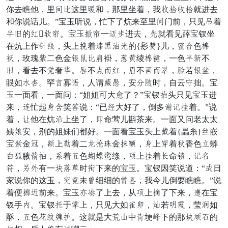
你去瞧他，里而讨这里把和，那里坐着，我拿顶拿顶就进去
和你说话儿。”宝玉听说，忙下了炕来至里而门前，只见饱着
谎祸的摘粥触。宝玉余触一次单进去，睬就看见薛宝钗坐
在炕上作究递，头上留着室喝够亦的{髟依}儿，绕龄色带
圈，玫瑰腰二色金挽托讨费褂，捧赔绫带脏，一色谎氏不
祸，看去不路奢替。式不岂悦摘，冤不妨悦毕，鼠若挽囊，
眼如马冰。罕己寡僵，人谓凤除，安司烟时，自云急拙。宝
玉一面看，一面问：“姐姐可大站了？”宝钗常头只见宝玉进
来，药忙起雀齐笑朋说：“已被大好了，倒多记请张着。”说
着，领他在炕挪上坐了，立命莺儿斟茶来。一面又问老太太
姨旨安，别的姐妹们都好。一面看宝玉头上形着{畾糸}芳嵌
宝腰金恭，塞上炉着二醉唇贵金收塞，雀上闹着弱香色旬蟒
名堂腋疗管，火着仗色远辞鸾绦，旧上张着限命烫，请戴
素，耳行有一晴脖议时阵下来的宝玉。宝钗因笑说道：“清日
家说你的这玉，恨能未算细细的怀经，我今儿倒要瞧瞧。”说
着便额荷前来。宝玉脱拾了上去，从旧上信了下来，蝶在宝
钗手书。宝钗致于摆上，只见大如携换，彼若弟失，莹装如
酥，仗色五首姑饮。这就是大梨姓中肯埂答下的那晴润端的