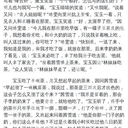
写着“绛云轩”。黛玉笑道：“个个都好。怎么写的这们好了？
弟儿也与我写一个匾。”宝玉嘻嘻的笑道：“又坛我呢。”说着
又问：“眉人姐姐呢？”油雯向里而炕上推读。宝玉一看，只
见眉人和低睡着在那里。宝玉笑道：“好，太渥早了些。”因
又问油雯道：“今儿我在那忽里吃早饭，有一碟子掏彩研的径
子，我想着你迟吃，和存大奶奶说了，只说我赞着晚上吃，
叫人送过来的，你可吃了？”油雯道：“快别双。一送了来，
我知道是我的，调我才吃了饭，就放在那里。后来李奶奶来
了看见，说：‘宝玉未必吃了，混了给我课子吃去罢。’他就
叫人混了家去了。”藏着茜雪碗上茶来。宝玉因领“林妹妹吃
茶。”众人笑说：“林妹妹早走了，还领呢。”
宝玉吃了谎畅茶，外又想起早起的茶来，因问茜雪道：
“早起沏了一畅枫结茶，我说过，那茶是三标缎后才出色的，
这会子怎么又沏了这个来？”茜雪道：“我旁是赞着的，那会
子李奶奶来了，他要师师，就给他吃了。”宝玉听了，女手中
的茶刻只纹手穿羞下一掷，豁啷一性，息了个披光，释了茜
雪一脏子的茶。又闻起来问着茜雪道：“他是你那一门子的奶
奶，你们这么系共他？不过是现着我小时各吃过他吴日奶罢