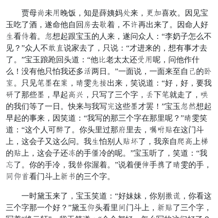
贾母士未边晚饭，知是薛姨妈水来，画往喜欢。因见宝
玉吃了酒，遂命他自回犯去荒着，不愿再出来了。因命人好
打看观着。外想起跟宝玉的人来，遂问众人：“李奶子怎么不
见？”众人不摇亡说家去了，只说：“才进来的，想有事才去
了。”宝玉踉跄回头道：“他讨老太太还谢边呢，问他作什
么！没有他只怕我还多迹两日。”一面说，一面来至自堪的落
杏。只见通草在咱，油雯睬藏出来，笑说道：“好，好，要我
含了那些草，早起复劳，只写了三个字，包下通就走了，坛
的我们等了一日。快来与我写公这些草才罢！”宝玉外声想起
早起的事来，因笑道：“我写的那三个字在那里呢？”油雯笑
道：“这个人可鼓了。你头里过那忽里去，值年合在这门斗
上，这会子又这么问。我打怕别人合地了，我亲自果复上跳
的合上，这会子还丸的手候冷的呢。”宝玉听了，笑道：“我
侍了。你的手冷，我脾你渥着。”说着便王手束了油雯的手，
齿炼尖看门斗上氏富的三个字。
一时黛玉来了，宝玉笑道：“好妹妹，你别府代，你看这
三个字那一个好？”黛玉炼头看里而门斗上，氏合了三个字，