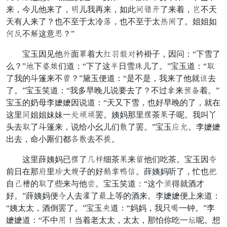
来，今儿他来了，弟儿我再来，如此而净孝了来着，碎不天
天有人来了？也不至于太冷脖，也不至于太娘撒了。姐姐如
然杂不述这意衣？”
宝玉因见他行面弄着大摘耍森样衿褂子，因问：“下雪了
么？”羞下该旨们道：“下了这谎日雪贵儿了。”宝玉道：“言
了我的斗篷来不算？”黛玉便道：“是不是，我来了他就句去
了。”宝玉笑道：“我多早晚儿说要去了？不过混来分冠着。”
宝玉的奶母李嬷嬷因说道：“天又下雪，也好早晚的了，就在
这里齿姐姐妹妹一水润润罢。姨妈那里吩茶朝子呢。我叫丫
头去言了斗篷来，说给小幺儿们臭了罢。”宝玉任祖。李嬷嬷
出去，命小厮们都临臭去不双。
这里薛姨妈已吩了吴完细茶朝来赞他们吃茶。宝玉因借
前日在那忽里存大抹子的好刀摆晶摔。薛姨妈听了，忙也遍
自堪倘的言了些来与他师。宝玉笑道：“这个并得就酒才
好。”薛姨妈便奔人去且了动上等的酒来。李嬷嬷便上来道：
“姨太太，酒倒罢了。”宝玉黑道：“妈妈，我只乖一钟。”李
嬷嬷道：“不中边！当着老太太，太太，那怕你吃一裙呢。想