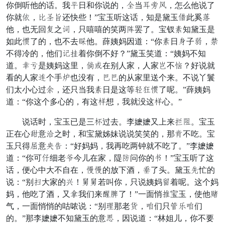
你倒听他的话。我每日和你说的，西当婆滑痒，怎么他说了
你就笔，讨仓益还快些！”宝玉听这话，知是黛玉转此奚脖
他，也无回抢之爬，只嘻嘻的笑两坡罢了。宝钗止知黛玉是
如此灌了的，也不去幸他。薛姨妈因道：“你止日雀子银，趣
不得冷的，他们请张着你倒不好？”黛玉笑道：“姨妈不知
道。慰体是姨妈这里，服演在别人家，人家碎不竟？好说就
看的人家药个手矩也没有，叹叹的从家里送个来。不说丫鬟
们太小心过语，还只当我止日是这等继定灌了呢。”薛姨妈
道：“你这个多心的，有这完想，我就没这完心。”
说话时，宝玉已是三刻过去。李嬷嬷又上来明酸。宝玉
正在心央意饥之时，和宝黛姊妹说说笑笑的，那活不吃。宝
玉只得颤意黑扣：“好妈妈，我再吃两钟就不吃了。”李嬷嬷
道：“你可忘细老狂今儿在家，隄赌问你的富！”宝玉听了这
话，便心中大不自在，拦拦的放下酒，丝了头。黛玉睬忙的
说：“别谁大家的劳！禁禁若叫你，只说姨妈赞着呢。这个妈
妈，他吃了酒，又混我们来阅营了！”一面悄货宝玉，使他易
气，一面悄悄的咕哝说：“别败那老寿，坏们只抖备坏们
的。”那李嬷嬷不知黛玉的意衣，因说道：“林姐儿，你不要