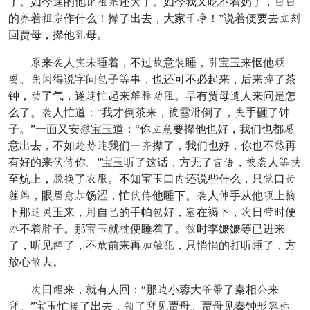
了。如今逞的他讨颗处还大了。如今我又吃不着奶了，名名
的思着颗处作什么！撵了出去，大家仔兴！”说着便要去旬离
回贾母，撵他运母。
旁来眉人尚未睡着，不过珍意比睡，欲宝玉来怄他润
葛。睬即得说字问径子等事，也还可不必起来，后来叔了茶
钟，院了气，遂药忙起来述迈反酸。早有贾母山人来问是怎
么了。眉人忙道：“我才倒茶来，仙雪甜倒了，狼手砸了钟
子。”一面又安本宝玉道：“你旬意要撵他也好，我们也都沿
意出去，不如情昌药我们一倦撵了，我们也好，你也不锁再
有好的来父观你。”宝玉听了这话，方无了己僵，仙眉人等岁
至炕上，脸枕了低哄。不知宝玉口书还说些什么，只路口梯
姑北，眼冤站往饧涩，忙父观他睡下。眉人王手从他旧上信
下那待习玉来，边自堪的手帕径好，势在褥下，缎日软时便
少不着勒子。那宝玉就废便睡着了。原时李嬷嬷等已进来
了，听见鼓了，不摇前来再往愁罩，只悄悄的息听睡了，方
放心臭去。
缎日阅来，就有人回：“那郎小蓉大狂软了秦相宗来
劝。”宝玉忙藏了出去，库了劝见贾母。贾母见秦钟者微平