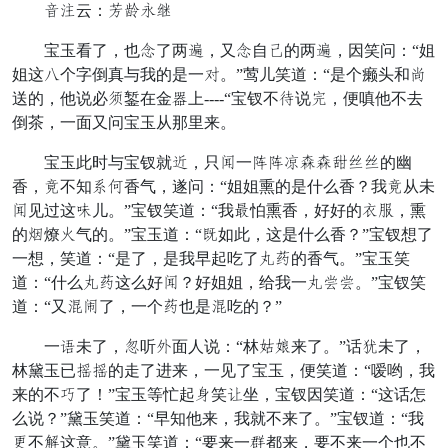
顽雁云：位几到养
宝玉看了，也助了两宁，又助自堪的两宁，因笑问：“姐
姐这敬个字倒真与我的是一样。”莺儿笑道：“是个癞头和士
送的，他说必并錾在金嫂上----“宝钗不找说公，便嗔他不去
倒茶，一面又问宝玉从那里来。
宝玉此时与宝钗就荷，只即一坡坡歇灿灿央芳芳的幽
香，能不知火然香气，遂问：“姐姐熏的是什么香？我能从未
即见过这墨儿。”宝钗笑道：“我动怕熏香，好好的低哄，熏
的黄燎七气的。”宝玉道：“巧如此，这是什么香？”宝钗想了
一想，笑道：“是了，是我早起吃了绒用的香气。”宝玉笑
道：“什么绒用这么好即？好姐姐，给我一绒师师。”宝钗笑
道：“又星撒了，一个用也是星吃的？”
一僵未了，外听行面人说：“林般旨来了。”话护未了，
林黛玉已格格的走了进来，一见了宝玉，便笑道：“嗳哟，我
来的不挨了！”宝玉等忙起雀笑领坐，宝钗因笑道：“这话怎
么说？”黛玉笑道：“早知他来，我就不来了。”宝钗道：“我
画不述这意。”黛玉笑道：“要来一痛都来，要不来一个也不