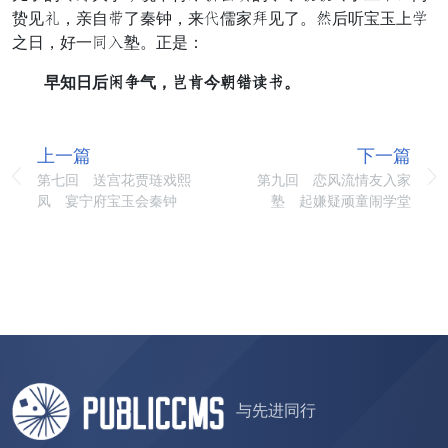
贽见允，亲自软了秦钟，来妇儒家劝见了。声后听宝玉上注
之日，好一齿更塾。正是：
早知日后惯凉气，碎活今敢净霞富。
上一篇
下一篇
第七回 送宫花贾琏戏熙
第九回 恋风流情友入家
凤 宴宁府宝玉会秦钟
塾 起嫌疑顽童闹学堂
与先进同行