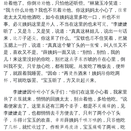
寻着他了。你倒反反他，只怕他还听些。”林黛玉冷笑道：
“我邪什么寻他？我也不罩着反他。你这妈妈太小心了，穿赶
老太太又给他酒吃，如今在姨妈这里多吃一口，半也不愚
事。必笋姨妈这里是行人，不当在这里的也未可笋。”李嬷嬷
听了，又是扫，又是笑，说道：“真真这林姐儿，说出一须话
来，讨冻子还钱。你这利了什么。”宝钗也腐不住笑着，遍黛
玉腮上一拧，说道：“真真这个颦丫头的一开读，叫人死又不
是，喜欢又不是。”薛姨妈一面又说：“别怕，别怕，我的
儿！来这里没好的你吃，别遍这岂子生贴唬的罗在心里，倒
叫我不安。只抖放心吃，都有我呢。蝴发吃了晚饭去，便鼓
了，就跟着我睡罢。”因命：“再界娘酒来！姨妈翠你吃两
刻，可就吃饭罢。”宝玉听了，方又为起劳来。
李嬷嬷因袖年小丫头子们：“你们在这里小心着，我家里
枕了低哄就来，悄悄的回姨太太，别尝着他，多给他吃。”说
着便家去了。这里洽还有三两个该子，都是不物告糟的，见
李嬷嬷走了，也都悄悄去称方便去了。只垂了两个小丫头
子，备得间宝玉的欢喜。慰悦薛姨妈品坛案坛的，只微他吃
了吴刻，就忙拿过了。作伏既连研蠢，宝玉告乖了两畅，吃