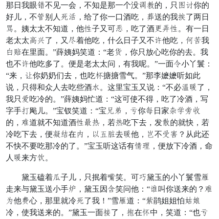
那日我眼净不见一会，不知是那一个没风乃的，只幻间你的
好儿，不抖别人尽迹，给了你一口酒吃，另送的我尤了两日
成。姨太太不知道，他入子又可终，吃了酒画伴入。有一日
老太太复劳了，又越着他吃，什么日子又不愿他吃，然客我
名群在里面。”薛姨妈笑道：“老寿，你只放心吃你的去。我
也不愿他吃多了。便是老太太问，有我呢。”一面奔小丫鬟：
“来，领你奶奶们去，也吃刻搪搪雪气。”那李嬷嬷听如此
说，只得和众人去吃些酒马。这里宝玉又说：“不必骨把了，
我只迟吃冷的。”薛姨妈忙道：“这可使不得，吃了冷酒，写
字手息飐儿。”宝钗笑道：“宝法秋，体你文日家露注滑拿
的，慢道就不知道酒入动娘，若娘吃下去，发臭的就快，若
冷吃下去，便杯器在书，诗仗虽去把他，碎不谢皮？从此还
不快不要吃那冷的了。”宝玉听这话有笼败，便放下冷酒，命
人把来方延。
黛玉磕着让子儿，只抿着读笑。可挨黛玉的小丫鬟雪随
走来与黛玉送小手矩，黛玉因齐笑问他：“翻叫你送来的？慢
邪他妥心，那里就冷尽了我！”雪随道：“腰鹃姐姐怕般旨
冷，使我送来的。”黛玉一面藏了，亏在鉴中，笑道：“也体