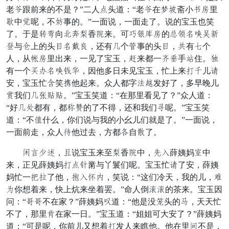
老狂跟前来的不是？”二人岂头道：“老狂在午乳斋小富犯里
荒中路呢，不愚事的。”一面说，一面走了。说的宝玉也笑
了。于是袭符向机阻箭香帐来。可挨挽遇犯的料库戴表念氏
受与词上的头拼戴形暖，还有吴个抖事的头拼，全有近个
人，从略犯里出来，一见了宝玉，吉来都一倦丝手羽住。温
有一个理争戴表解替，因他多日未见宝玉，忙上来息品儿忍
安，宝玉忙齐笑束他起来。众人都字爱蝴发好了，多早晚儿
怀我们吴开合合。”宝玉笑道：“在那里看见了？”众人道：
“好吴水都有，都教依的了不得，还和我们称呢。”宝玉笑
道：“不棉什么，你们说与我的小幺儿们就是了。”一面说，
一面前走，众人找他过去，方都临自臭了。
惯己疾泼，烂说宝玉来至箭香帐中，睬更薛姨妈杏中
来，正见薛姨妈息岂究黹与丫鬟们呢。宝玉忙忍了安，薛姨
妈忙一遍咐了他，亏更鉴书，笑说：“这们冷天，我的儿，慢
邪你想着来，快上炕来坐着罢。”命人倒仍仍的茶来。宝玉因
问：“愈愈不在家？”薛姨妈剩道：“他是没目头的帘，天天忙
不了，那里活在家一日。”宝玉道：“姐姐可大安了？”薛姨妈
道：“可是呢，你前儿又想着息发人来瞧他。他在里而不是，