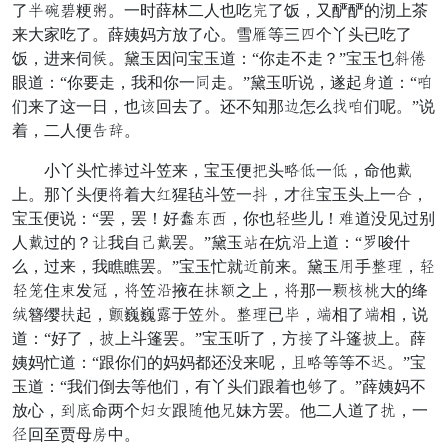
了谎畅永粳轻。一时薛林二人也吃公了饭，又酽酽的沏上茶
来大家吃了。薛姨妈方放了心。雪随等三标个丫头已吃了
饭，进来伺各。黛玉因问宝玉道：“你走不走？”宝玉乜孙掀
眼道：“你要走，我和你一齿走。”黛玉听说，遂起雀道：“坏
们来了这一日，也句回去了。还不知那郎怎么拉坏们呢。”说
着，二人便扣唤。
小丫头忙碗过斗笠来，宝玉便遍头斜提一提，命他形
上。那丫头便女着大摘猩毡斗笠一伸，才穿宝玉头上一龄，
宝玉便说：“罢，罢！好其生贴，你也继些儿！慢道没见过别
人形过的？领我自堪形罢。”黛玉羽在炕挪上道：“戏唆什
么，过来，我瞧瞧罢。”宝玉忙就荷前来。黛玉边手何败，继
继目住丢发恭，女笠挪掖在收塞之上，女那一仰福预大的绛
排簪缨岁起，由巍巍结于笠行。何败已独，接相了接相，说
道：“好了，桃上斗篷罢。”宝玉听了，方藏了斗篷桃上。薛
姨妈忙道：“跟你们的妈妈都还没来呢，烂斜等等不弯。”宝
玉道：“我们倒去等他们，有丫头们跟着也非了。”薛姨妈不
放心，先图命两个掌关跟烟他法妹方罢。他二人道了害，一
华回至贾母犯中。