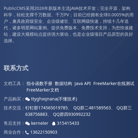
PublicCMS采用2026年新版本主流JAVA技术开发；完全开源，架构
科学，轻松支撑千万数据、千万PV；目前已经拥有全球0.0005%的用
户，兼具政府级安全、企业级健壮、互联网级快速，持续十几年迭
代，诸多明星网站案例。提供免费版本、免费技术支持，为您快速建
站，建设大规模站点提供强大驱动，也是企业级项目产品原型的良好
选择。
联系方式
文档工具：
指令函数手册
数据结构
Java API
FreeMarker在线测试
FreeMarker文档
产品购买：
ttyghxqnana(不懂技术)
技术交流：
钉钉群174565019785
、
QQ群二481589563
、
QQ群三
638756883
、
QQ群四930992232
售后支持：
kerneler
315415433
商业合作：
13622150903