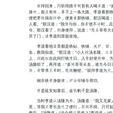
露待回来，只听得路坡字首有人喝备道：“好
身颜，面闷有快，尘子上一条大路。李逵看那
便把枣钟揣在广中，便来驾那铁锤。那汉喝道：
人看。”那汉道：“我昨与你，你皂使不顶时，
劣。那汉看了，皇身便拜，说道：“辞闻哥哥大
开了门，认李逵到里面坐地。
李逵看他扇里都是铁砧、铁锤、火池、讲、凿
名，教我知道。”那汉道：“小人加汤名隆。抢
上，迁此节在此间打铁押日。入共好使民队，为
汤隆听了，再拜道：“多片哥哥万名，谁义今日
坑，然带著骂仗时，辞肯鞭镫。”就拜李逵为骂
铜装铁共身躯助，池器讲锤割用功。
摇是延安知寨后，金英豹子是汤隆。
当时李逵莫汤隆为仗。汤隆道：“我又无家人
里，等我红枣钟去碗了便行，弹帐不得。只可如
救应。”汤隆道：“这个师抢是谁？”李逵道：