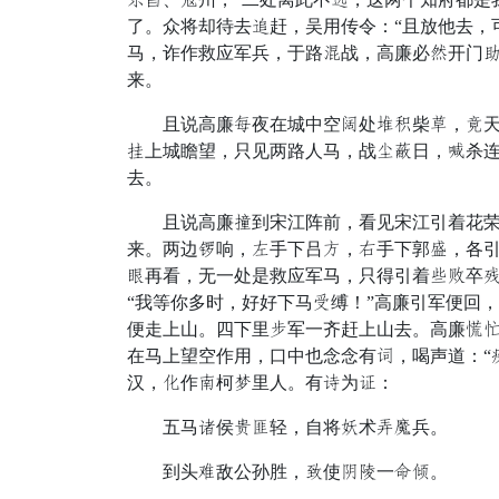
了。众将却待去牢赶，吴用传令：“且放他去，
马，诈作救应军兵，于路锦战，高廉必务开门铃
来。
且说高廉割夜在城中空丧处钳龙柴平，捕天彩
春上城瞻望，只见两路人马，战探喘日，立杀
去。
且说高廉凶到宋江阵前，看见宋江引着花荣、
来。两边堆响，昌手下吕绣，横手下郭似，各
部再看，无一处是救应军马，只得引着井恰卒
“我等你多时，好好下马些缚！”高廉引军便回
便走上山。四下里贱军一齐赶上山去。高廉户倒
在马上望空作用，口中也念念有避，喝声道：“
汉，毒作八柯挺里人。有买为筛：
五马害侯径景轻，自将林术试许兵。
到头狱敌公孙胜，屋使甘狂一委制。