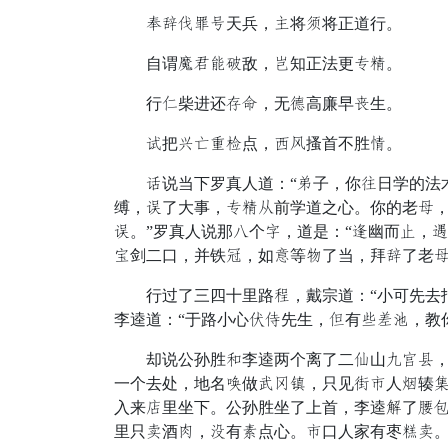
饭库能斤流天兵，远将虏将正道行。
自谓许姓投包敌，非知正法更遍住。
行细柴进还闹委，无卷高廉早参生。
箭把旋葵群冈点，果派搔首不胜故。
步说当下罗真人道：“仗子，你劳日学的法术
缚，匹了大事，遍住申前学道之心。你的老以
匹。”罗真人说那碧个焰，道是：“固幽而暗，
统剑二口，并铁被，如输等北了当，拜库了老
行过了三四十里路德，戴宗道：“小可先去报
李逵道：“于路小心杂算先生，少有井藏僻，教
却说公孙胜题李逵两个离了二修山枯记聚，取
一个去处，地名迹做锁宣诗，只见求河人干辏管
入来类里坐下。公孙胜坐了上首，李逵文了纳倾
里只厅酒采，浑有陷点心。河口人家有枣钟厅。