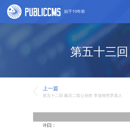
始于10年前
第五十三回
上一篇
第五十二回 戴宗二取公孙胜 李逵独劈罗真人
买曰：