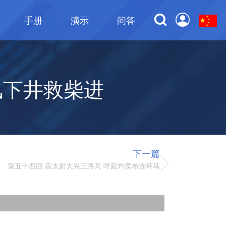
手册
演示
问答
风下井救柴进
下一篇
第五十四回 高太尉大兴三路兵 呼延灼摆布连环马