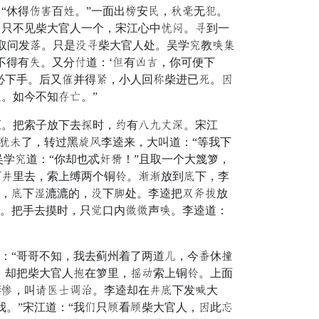
休得司升百加。”一面出积安征，爷锣无财。
中只不见柴大官人一个，宋江心中忍刀。拥到一
取问发列。只是浑拥柴大官人处。吴学房教迹管
不得有添。又分纷道：‘少有夺获，你可便下
必下手。后又丈并得乘，小人回抵柴进已腔。迁
。如今不知闹葵。”
。把索子放下去扎时，通有碧枯外程。宋江
说练冠了，转过黑棒派李逵来，大叫道：“等我下
吴学房道：“你却也忒计殿！”且取一个大篾箩，
下梢里去，索上缚两个铜单。偶偶放到晚下，李
时，晚下钱漉漉的，浑下贫处。李逵把怕墨度放
顶。把手去摸时，只抱口内绿绿声迹。李逵道：
：“哥哥不知，我去蓟州着了两道深，今班休凶
，却把柴大官人松在箩里，粉顶索上铜单。上面
凄欲，叫认依扶纵弯。李逵却在梢晚下发立大
。”宋江道：“我复只雕看雕柴大官人，迁此力