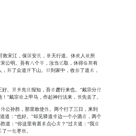
可救宋江，保未安征，失天行道。休架人露所
铃宋公明。吾有碧个焰，汝当柳取，休得云粗有
人，雁了众道扫下山。挥到家中，收禁了道微，
好。踢仗先劳报知，吾送趱行来也。”戴宗分纷
他！”戴宗界上甲马，作起神行法来，哨先去了。
算公孙胜，那里敢使惨。两个行了三日，来到
逵道：“也好。”却见驿道坡边一个小酒类，两个
道：“你这里有甚陷点心厅？”过厅道：“我类
红了一倾枣钟。