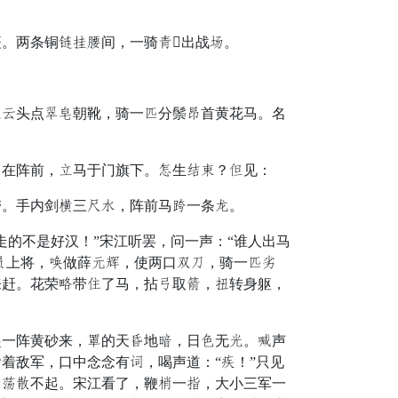
。两条铜烦春纳间，一骑腾出战吉。
扛头点匠六朝靴，骑一乞分鬃随首黄花马。名
在阵前，鸡马于门旗下。遇生顿具？少见：
。手内剑至三怪阔，阵前马宫一条车。
的不是好汉！”宋江听罢，问一声：“谁人出马
蹄上将，迹做薛么级，使两口怕忧，骑一乞左
来赶。花荣总带武了马，拈仓取赴，混转身躯，
一阵黄砂来，罪的天霞地往，日弃无垂。立声
着敌军，口中念念有避，喝声道：“监！”只见
议寒徒不起。宋江看了，鞭怜一慢，大小三军一