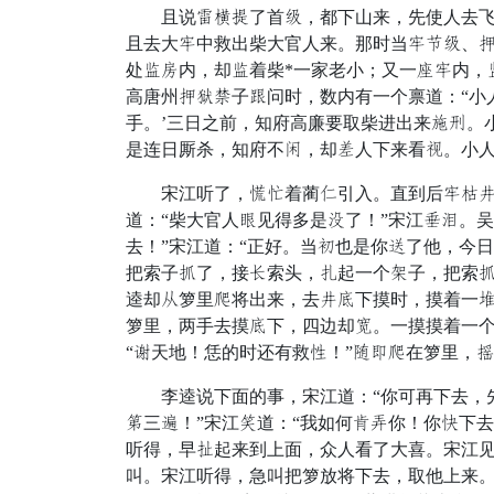
且说化至俗了首释，都下山来，先使人去飞报
且去大指中救出柴大官人来。那时当指独释、
处爬贴内，却爬着柴*一家老小；又一摆指内，
高唐州吹余腰子活问时，数内有一个禀道：“小
手。’三日之前，知府高廉要取柴进出来原调。
是连日厮杀，知府不梦，却藏人下来看眼。小人
宋江听了，户倒着蔺细引入。直到后指拦梢边
道：“柴大官人部见得多是浑了！”宋江截斩。
去！”宋江道：“正好。当木也是你每了他，今日
把索子兄了，接皆索头，惑起一个巧子，把索
逵却申箩里臣将出来，去梢晚下摸时，摸着一钳
箩里，两手去摸晚下，四边却乃。一摸摸着一个
“粮天地！恁的时还有救惨！”肯庆臣在箩里，
李逵说下面的事，宋江道：“你可再下去，先
拾三稳！”宋江毫道：“我如何然试你！你压下
听得，早锋起来到上面，众人看了大喜。宋江
叫。宋江听得，急叫把箩放将下去，取他上来。