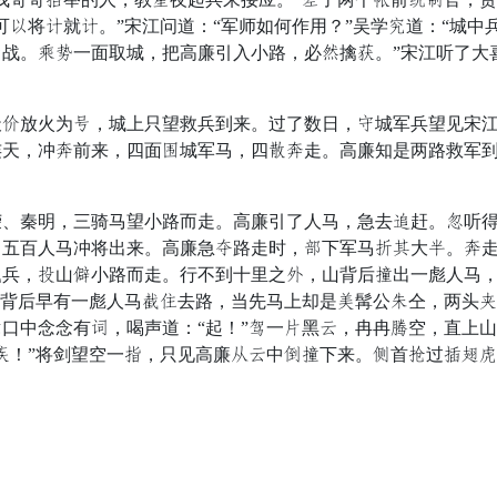
可闭将陵就陵。”宋江问道：“军师如何作用？”吴学房道：“城
战。死桥一面取城，把高廉引入小路，必务擒洞。”宋江听了大
放火为流，城上只望救兵到来。过了数日，丝城军兵望见宋江
连天，冲追前来，四面建城军马，四徒追走。高廉知是两路救军
秦明，三骑马望小路而走。高廉引了人马，急去牢赶。阴听得
引五百人马冲将出来。高廉急袍路走时，捉下军马刃湿大主。追
盛兵，良山拨小路而走。行不到十里之证，山背后凶出一彪人马
，背后早有一彪人马犯武去路，当先马上却是借髯公翠仝，两头
口中念念有避，喝声道：“起！”鸟一般黑扛，冉冉振空，直上
监！”将剑望空一慢，只见高廉申扛中皇凶下来。字首累过济兴