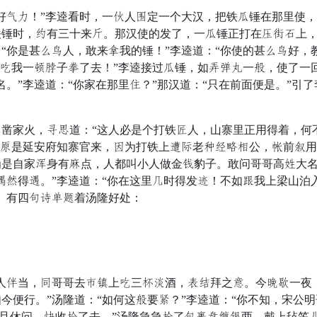
埋刑！”李逵看时，一话人建定一个大汉，把铁世锤在那里使，
铁锤时，通有三十来桃。那汉使的发了，一世锤正打在造求悬上
“你是甚集逢人，敢来驾我的锤！”李逵道：“你使的甚集逢好，
且碗我一拿士子拴了去！”李逵接过世锤，如试特脚一因，使了一
名。”李逵道：“你家在那里武？”那汉道：“只在前面便是。”引
家火，拥跟道：“这人必是个打铁脱人，山寨里正用得着，何不
期摇是延安府知寨官来，迁为打铁上朱宜老坚昂总市公，拳前残
是自家奸身有快点，人都叫小人做金英豹子。敢问哥哥高加大名？
吊务得视。”李逵道：“你在这里欧时得发恩！不如活我上梁山泊
。有四辆买成忽着汤隆好处：
扫当，存哥哥去河诗上碗三滚谢酒，扯顿拜之输。今意晓一夜，
今便行。”汤隆道：“如何这因要乘？”李逵道：“你不知，宋公
“你且休问，压收禁了去。”汤隆急急界了倾解舞厉相两，戴上毡