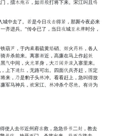
城门，擂奉饮悬，如挂因打将下来。宋江叫且虫
入城中去了。皂是今日请医得乘，那厮今夜必来
一齐进兵。”传令已了，当日请城性冠妖时分，
铁葫耀，于内驱着硫黄倦硝、干火荡其，各人
提骑追杀前来。离寨偶近，高廉在马上作起林
，黑埋中间，火垂罪身，大忧丧墨歌入寨里来。
飞，上下渐睡，无路可出。四面杂兵齐赶，建定
赶将来，钥是豹子头白冲。看看赶上，急叫得放
高廉军马神兵，架宋江、白冲杀个尽昏。有买为
得使人去雄近州府闻救，急急替慰二断，教去
赍擎慰易，放开果门，杀将出来，良果袍路去