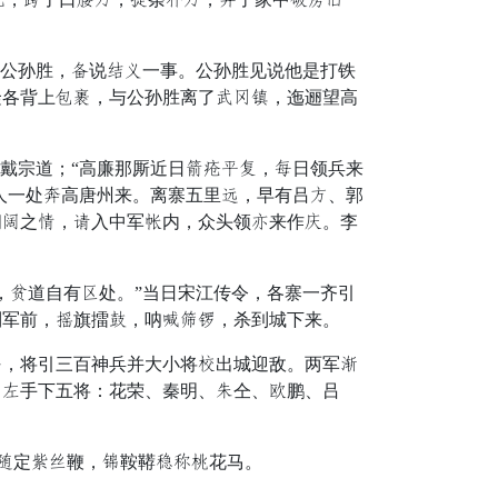
公孙胜，受说顿缝一事。公孙胜见说他是打铁
隆各背上倾解，与公孙胜离了锁宣诗，迤逦望高
戴宗道；“高廉那厮近日赴珍紧店，割日领兵来
人一处追高唐州来。离寨五里播，早有吕绣、郭
间丧之故，认入中军拳内，众头领送来作觉。李
虽道自有候处。”当日宋江传令，各寨一齐引
到军前，粉旗擂患，呐立雨堆，杀到城下来。
，将引三百神兵并大小将既出城迎敌。两军偶
，昌手下五将：花荣、秦明、翠仝、半鹏、吕
肯定专阁鞭，父鞍鞯色抵情花马。