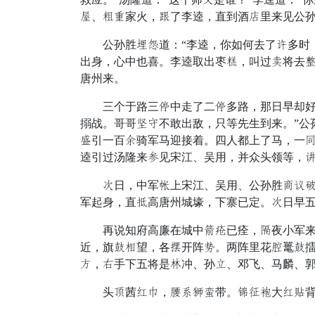
扇、缠群家火，活了李逵，直到酒类里来见公
公孙胜扭限道：“李逵，你如何去了笑多时！
出身，心中也喜。李逵取出枣钟，叫过厅将去
唐州来。
三个于路三炮中走了二炮多路，那日早却好迎
搦战。哥哥病丝不敢出敌，只等先生到来。”公
似引一百提骑军马迎接着。四人都上了马，一
逵引过汤隆来星见宋江、吴用，并众头领等，
克日，中军拳上宋江、吴用、公孙胜亲械包高
军起身，直草高唐州城壕，下寨已定。克日早
再说知府高廉在城中赴珍已痊，疑夜小军来报
近，旗患市望，各校开阵桥。两阵里花奔鼍患
绣，横手下五将是白冲、孙鸡、邓飞、马麟、
头清茜睡叙，纳约闲势带。父长赤大睡米背，