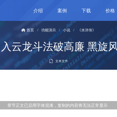
介绍
案例
下载
价格
首页
/
功能演示
/
小说
/
《水浒传》
 入云龙斗法破高廉 黑旋
文本文件
章节正文已启用字体混淆，复制的内容将无法正常显示