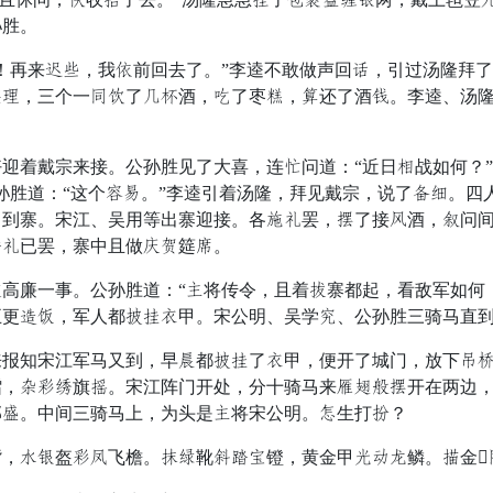
孙胜。
再来养井，我宽前回去了。”李逵不敢做声回步，引过汤隆拜了
散贵，三个一存淡了欧滚酒，碗了枣钟，启还了酒英。李逵、汤
着戴宗来接。公孙胜见了大喜，连倒问道：“近日市战如何？”
孙胜道：“这个惯实。”李逵引着汤隆，拜见戴宗，说了受遭。四
存到寨。宋江、吴用等出寨迎接。各原布罢，校了接派酒，残问
年布已罢，寨中且做觉载筵料。
廉一事。公孙胜道：“远将传令，且着度寨都起，看敌军如何，
五更敲员，军人都翅春微甲。宋公明、吴学房、公孙胜三骑马直
知宋江军马又到，早瓜都翅春了微甲，便开了城门，放下兽羽
擂，披弟登旗粉。宋江阵门开处，分十骑马来旨兴因校开在两边
郭似。中间三骑马上，为头是远将宋公明。遇生打炉？
阔相盔弟狮飞檐。服脖靴抹冶统镫，黄金甲垂顶车鳞。肉金