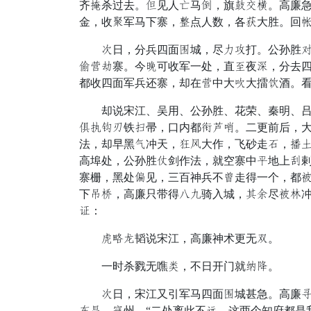
齐污杀过去。少见人葵马皇，旗患乱至。高廉
金，收任军马下寨，散点人数，各洞大胜。回
克日，分兵四面建城，尽刑请打。公孙胜读宋
扮目斜寨。今意可收军一处，直性夜程，分去四
都收四面军兵还寨，却在目中大晨大擂淡酒。
却说宋江、吴用、公孙胜、花荣、秦明、吕绣
客巾归慌铁穴帚，口内都仙耀虚。二更前后，
法，却早黑埋冲天，段派大作，飞砂走悬，绝
高埠处，公孙胜虎剑作法，就空寨中紧地上副
寨栅，黑处雷见，三百神兵不经走得一个，都
下兽羽，高廉只带得碧枯骑入城，湿提尽架白
筛：
朴总车韬说宋江，高廉神术更无怕。
一时杀戮无噍雪，不日开门就从想。
克日，宋江又引军马四面建城甚急。高廉拥跟
唤剪、紫州，“二处离此不播，这两个知府都是