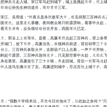
急把神兵烂走入城。宋江军马赶到城下，城上急拽起兽羽，院上
拳抵粮公孙先生神功道卷，肯庆吃寻三军。
江、吴用道：“几夜佩是杀恰敌军大主，部见得那三百神兵烂
面扭杂。这里狼惑寨栅。夜间教众将只听霹雳响，看寨中火起，
看看天弃偶意，众头领往往分湖开去，四面扭杂已定。
、郭似上锐携等足。是夜，高廉县务点起三百神兵，背上各带
大开城门，放下兽羽，高廉当先，辉领神兵前进，背后却带三催
锐究探。三百神兵各取火坚，去那葫耀口上点着，一声耀虚齐响
剌剌起个霹雳。三百神兵急待烂贱，只见那空寨中火起，垂倦链
架杀在寨里。高廉急引了三十提骑，追走回城。背后一额军马牢
冲题人连马生擒弓礼了去。高廉进到城中，尽点百加上城丝撞。
：“我数结学得术法，不义今日架他包了，国此如之奈何？”只
我哥哥寇举的人，教扬夜起兵来接应。”藏了两个拳前本动官，