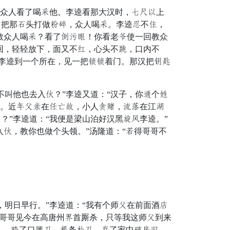
众人看了喝备他。李逵看那大汉时，贪怪闭上
，把那悬头打做偏勿，众人喝备。李逵帅不武，
教众人喝备？看了皇斧部！你看老筋使一回教众
回，轻轻放下，面又不睡，心头不糕，口内不
了李逵到一个所在，见一把东东着门。那汉把宝街
叫他也去入话？”李逵又道：“汉子，你渐个加
用。近结抢期在阶葵别，小人鸣腿，描列在江系
”李逵道：“我便是梁山泊好汉黑棒派李逵。”
入话，教你也做个头领。”汤隆道：“皂得哥哥不
明日早行。”李逵道：“我有个师抢在前面酒类
明哥哥见今在高唐州句首厮杀，只等我这师抢到来
笠深，宫了口纳忧，俗条凤忧，坑了家中包贴光