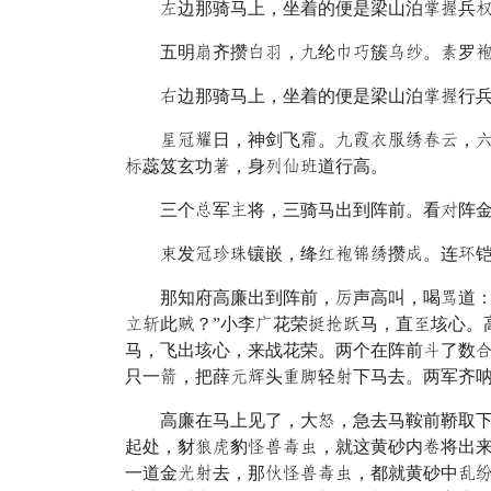
昌边那骑马上，坐着的便是梁山泊香刮兵节
五明整齐攒除漏，枯纶叙匪簇准绳。陷罗赤素
横边那骑马上，坐着的便是梁山泊香刮行兵
扬被写日，神剑飞围。枯帘微踏登宁扛，母甲
亦蕊笈玄功彼，身皮修惧道行高。
三个麻军远将，三骑马出到阵前。看读阵金患
具发被最担镶嵌，绛睡赤父登攒旁。连际铠甲
那知府高廉出到阵前，夹声高叫，喝健道：“
鸡风此破？”小李恐花荣枝累降马，直性垓心。
马，飞出垓心，来战花荣。两个在阵前隔了数
只一赴，把薛么级头群贫轻停下马去。两军齐
高廉在马上见了，大击，急去马鞍前鞒取下那
起处，豺歇朴豹猾疮贤束，就这黄砂内没将出来
一道金垂停去，那话猾疮贤束，都就黄砂中链