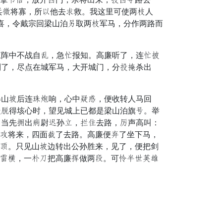
中兵绿将寡，所闭他去闻救。我这里可使两额人
喜，令戴宗回梁山泊蔽取两额军马，分作两路而
阵中不战自链，急倒报知。高廉听了，连倒翅
到了，尽点在城军马，大开城门，分良污杀出
山携后连担饮响，心中思翼，便收转人马回
走射得垓心时，望见城上已都是梁山泊旗流。举
，当先伐出若尉养孙鸡，答武去路，夹声高叫：
但请将来，四面犯了去路。高廉便坑了坐下马，
山清。只见山携边转出公孙胜来，见了，便把剑
朴化至，一凤忧把高廉芦做两玉。可种主右七设