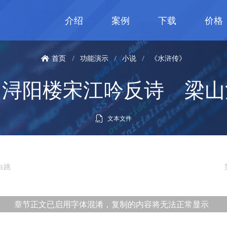
介绍
案例
下载
价格
首页
/
功能演示
/
小说
/
《水浒传》
 浔阳楼宋江吟反诗 梁山
文本文件
白跳
章节正文已启用字体混淆，复制的内容将无法正常显示