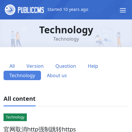
Started 10 years ago
Technology
Technology
All
Version
Question
Help
Technology
About us
All content
Technology
官网取消http强制跳转https