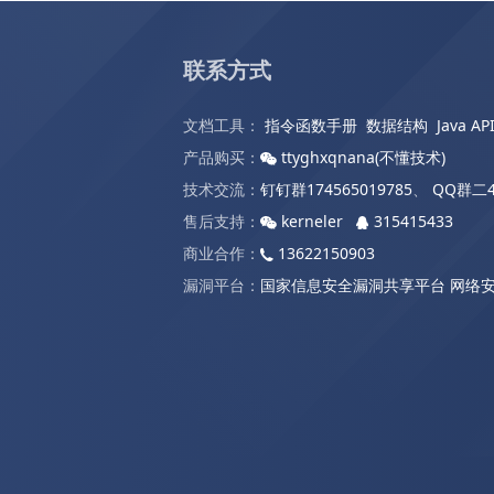
联系方式
文档工具：
指令函数手册
数据结构
Java AP
产品购买：
ttyghxqnana(不懂技术)
技术交流：
钉钉群174565019785
、
QQ群二4
售后支持：
kerneler
315415433
商业合作：
13622150903
漏洞平台：
国家信息安全漏洞共享平台
网络