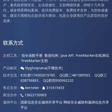
户，兼具政府级安全、企业级健壮、互联网级快速，持续十几年迭
代，诸多明星网站案例。提供免费版本、免费技术支持，为您快速建
站，建设大规模站点提供强大驱动，也是企业级项目产品原型的良好
选择。
联系方式
文档工具：
指令函数手册
数据结构
Java API
FreeMarker在线测试
FreeMarker文档
产品购买：
ttyghxqnana(不懂技术)
技术交流：
钉钉群174565019785
、
QQ群二481589563
、
QQ群三
638756883
、
QQ群四930992232
售后支持：
kerneler
315415433
商业合作：
13622150903
漏洞平台：
国家信息安全漏洞共享平台
网络安全威胁和漏洞信息共享
平台