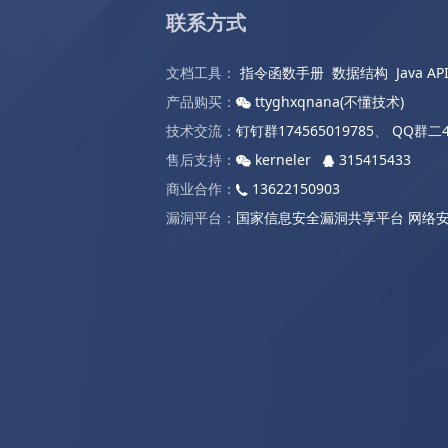
联系方式
文档工具：
指令函数手册
数据结构
Java AP
产品购买：
ttyghxqnana(不懂技术)
技术交流：
钉钉群174565019785
、
QQ群二4
售后支持：
kerneler
315415433
商业合作：
13622150903
漏洞平台：
国家信息安全漏洞共享平台
网络